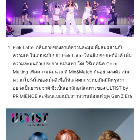
Pink Latte: กลิ่นอายของลาเต้หวานละมุน ที่ผสมผสานกับ
ความเท่ ในแบบฉบับของ Pink Latte โทนสีเบจซอฟต์พิงค์ เพิ่ม
ความละมุนด้วยประกายหม่นเทา โดยใช้เทคนิค Color
Melting เพิ่มความนุ่มนวล ที่ Mix&Match กันอย่างลงตัว เน้น
ความโปร่งใสของเม็ดสีเพื่อให้แสงตกกระทบเกิดมิติหรูหรา
อย่างเป็นธรรมชาติ ซึ่งเป็นเอกลักษณ์เฉพาะของ ULTIST by
PRIMIENCE สะท้อนแบบฉบับสาวหวานน้อยเท่ ยุค Gen Z Era