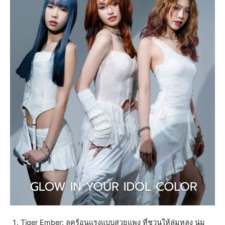
Tiger Ember: ลุคร้อนแรงแบบสวยแพง ที่ชวนให้ลุ่มหลง นุ่ม