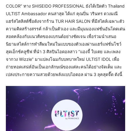
COLOR” ทาง SHISEIDO PROFESSIONAL ยังได้เปิดตัว Thailand
ULTIST Ambassador คนล่าสุด ได้แก่ คุณปิ่น วรินทร ดวงมณี
แฮร์สไตลิสต์ชื่อดังจากร้าน TUR HAIR SALON ที่มีสไตล์เฉพาะตัว
ความคิดสร้างสรรค์ กล้าเป็นตัวเอง และมีมุมมองแฟชั่นอันโดดเด่น
สอดคล้องกับแนวคิดของแบรนด์อย่างชัดเจน เพื่อร่วมนำเสนอ
นิยามสไตล์การทำสีผมใหม่ในแบบของตัวเองผ่านแฮร์แฟชั่นโชว์
สุดเอ็กซ์คลูซีฟ ที่นำ 3 ศิลปินไอดอลสาว “แองจี้ ใบเตย และเพลง
จากวง Wizzle” มาแปลงโฉมกับบทบาทใหม่ ULTIST IDOL เพื่อ
ถ่ายทอดเสน่ห์อันเป็นเอกลักษณ์ของแต่ละคนได้อย่างจัดเต็ม และ
เปล่งประกายความสวยด้วยพลังแบบไอดอล ผ่าน 3 ลุคสุดจี๊ด ดังนี้