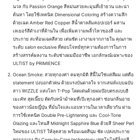
นวล กับ Passion Orange สีหม่นสวยละมุนที่เย้ายวน และน่า
ค้นหา โดยใช้เทคนิค Dimensional Coloring สร้างความลึก
ด้วยเฉด Amber Red Copper สีน้ำตาลส้มคอปเปอร์ ผสาน
เลเยอร์สีดำเงาที่ด้านใน เพื่อเพิ่มความพลิ้วไหวของสี และ
ประกาย สะท้อนเฉดสีสวย เด่นชัด เงางามจากภายใน คุณภาพ
ระดับ salon exclusive ที่ตอบโจทย์ทุกความต้องการในการ
สร้างสรรค์ผลงาน ระดับช่างผมมืออาชีพ เอกลักษณ์เฉพาะของ
ULTIST by PRIMIENCE
Ocean Smoke: สวยทุกองศา คมทุกมิติ สีนี้ไม่ใช่แค่สีผม แต่คือ
statement บ่งบอกตัวตน ด้วยแรงบันดาลใจ จากเสน่ห์แบบฉบับ
สาว WIZZLE แห่งโลก T-Pop โดดเด่นด้วยผมบ๊อบตรงแบบฮิ
เมะคัท สุดเนี๊ยบ ตัดกับหน้าม้าคมที่เป๊ะทุกองศา ซ่อนกลิ่นอาย
ของสาวน้อยญี่ปุ่น ที่มั่นใจและแอบหวานในเวลาเดียวกัน ผ่าน
การใช้เทคนิค Double Pre-Lightening และ Cool-Tone
Glazing และโทนสี Midnight Sapphire Blue ด้วยสี Sheer Perl
ใหม่ของ ULTIST ให้ลุคสวย พร้อมเฉดสีนุ่ม ชัด เปล่งประกาย
ทุกมุมมอง กับ Core-In-Core technology เทคโนโลยีล็อกสี