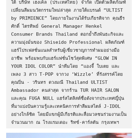
ใต้ บริษัท เฮงเค็ล (ประเทศไทย) จำกัด เปิดตัวผลิตภัณฑ์
เปลี่ยนสีผมนวัตกรรมใหม่ล่าสุด ภายใต้แบรนด์ “ULTIST 
by PRIMIENCE” โดยภายในงานได้รับเกียรติจาก คุณธีร
ศักดิ์ ไตรทิพย์ General Manager Henkel 
Consumer Brands Thailand ตอกย้ำถึงพันธะกิจและ
ความมุ่งมั่นของ Shiseido Professional ผลิตภัณฑ์
แฮร์โปรเฟสชั่นแนลสำหรับผู้เชี่ยวชาญการทำผมอย่างมือ
อาชีพ พร้อมพบกับแฮร์แฟชั่นโชว์สุดพิเศษ “GLOW IN 
YOUR IDOL COLOR” นำทีมโดย “แองจี้ ใบเตย และ
เพลง 3 สาว T-POP จากวง ‘Wizzle’ ที่รังสรรค์โดย 
คุณปิ่น - วรินทร ดวงมณี Thailand ULTIST 
Ambassador คนล่าสุด จากร้าน TUR HAIR SALON 
และคุณ FUGA NULL แฮร์สไตลิสต์ชื่อดังจากประเทศญี่ปุ่น 
ที่มาแบ่งปันความรู้และเทคนิคการทำสีผมสไตล์ J-IDOL 
อย่างใกล้ชิด โดยมีแขกผู้มีเกียรติและสื่อมวลชนร่วมงานเป็น
จำนวนมาก ณ โรงแรมเดอะ ริทซ์-คาร์ลตัน กรุงเทพฯ