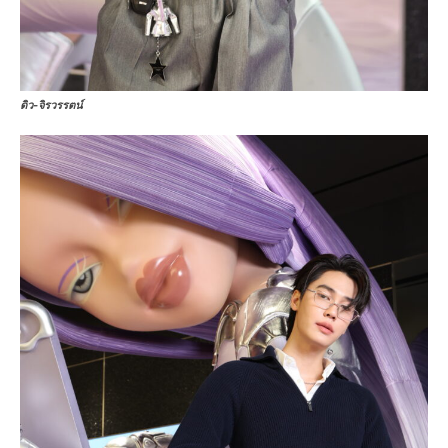
ดิว-จิรวรรตน์