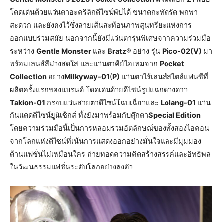
โดดเด่นด้วยแว่นตาอะคริลิกดีไซน์พับได้ ขนาดกะทัดรัด พกพา
สะดวก และยังคงไว้ซึ่งลายเส้นสะท้อนภาพสุนทรียะแห่งการ
ออกแบบร่วมสมัย นอกจากนี้ยังมีแว่นตารุ่นพิเศษจากความร่วมมือ
ระหว่าง
Gentle Monster
และ
Bratz®
อย่าง รุ่น
Pico-02(V)
มา
พร้อมเลนส์สีม่วงสดใส และแว่นตาคีย์ไอเทมจาก
Pocket
Collection
อย่าง
Milkyway-01(P)
แว่นตาไร้เลนส์สไตล์แฟนซีที่
ผลิตครั้งแรกของแบรนด์ โดดเด่นด้วยดีไซน์รูปแฉกดวงดาว
Takion-01
กรอบแว่นสายตาดีไซน์โฉบเฉี่ยวและ
Lolang-01
แว่น
กันแดดดีไซน์ยูนิเซ็กส์ ทั้งยังมาพร้อมกับตุ๊กตา
Special Edition
โดยความร่วมมือนี้เป็นการหลอมรวมอัตลักษณ์ของทั้งสองไอคอน
จากโลกแห่งดีไซน์ที่เน้นการแสดงออกอย่างมั่นใจและมีมุมมอง
ด้านแฟชั่นไม่เหมือนใคร ถ่ายทอดความคิดสร้างสรรค์และอิทธิพล
ในวัฒนธรรมแฟชั่นระดับโลกอย่างลงตัว