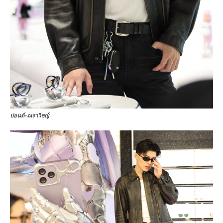
ปอนด์-ณราวิชญ์