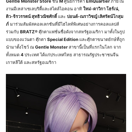
Gentle Monster Store
ชั้น
M
ศูนย์การค้า
EmQuartier
ภายใน
งานมีเหล่าเซเลบริตี้และสไตล์ไอคอน อาทิ
ใหม่-ดาวิกา โฮร์เน่,
ดิว-จิรวรรตน์ สุทธิวณิชศักดิ์
และ
ปอนด์-ณราวิชญ์ เลิศรัตน์โกสุม
ภ์
มาร่วมสัมผัสคอลเลกชันที่มีไฮไลท์พิเศษอย่างการคอลแลปส์
ร่วมกับ
BRATZ®
ตุ๊กตาแฟชั่นชื่อดังจากสหรัฐอเมริกา มาทั้งในรูป
แบบของแว่นตา ตุ๊กตา
Special Edition
และตุ๊กตาขนาดยักษ์ที่ถูก
นำมาตั้งโชว์ ณ
Gentle Monster
สาขานี้เป็นที่แรกในโลก จาก
ทั้งหมด
4
ประเทศ ได้แก่ประเทศไทย สาธารณรัฐประชาชนจีน
เกาหลีใต้ และสหรัฐอเมริกา