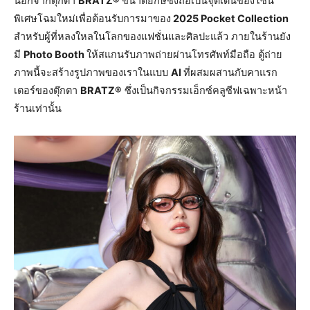
นอกจากตุ๊กตา
BRATZ®
ขนาดยักษ์ซึ่งถือเป็นจุดเด่นของโซน
พิเศษโฉมใหม่เพื่อต้อนรับการมาของ
2025 Pocket Collection
สำหรับผู้ที่หลงใหลในโลกของแฟชั่นและศิลปะแล้ว ภายในร้านยัง
มี
Photo Booth
ให้สแกนรับภาพถ่ายผ่านโทรศัพท์มือถือ ตู้ถ่าย
ภาพนี้จะสร้างรูปภาพของเราในแบบ
AI
ที่ผสมผสานกับคาแรก
เตอร์ของตุ๊กตา
BRATZ®
ซึ่งเป็นกิจกรรมเอ็กซ์คลูซีฟเฉพาะหน้า
ร้านเท่านั้น