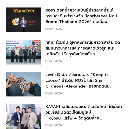
ออรา ตอกย้ำความเป็นผู้นำตลาดน้ำแร่
ธรรมชาติ คว้ารางวัล “Marketeer No.1
Brand Thailand 2026” ต่อเนื่อง...
06/08/2026
ททท. ร่วมกับ จุฬาลงกรณ์มหาวิทยาลัย จัด
สัมมนาวิชาการและการตลาดเชิงรุก แนะ
เคล็ดลับปรับธุรกิจท่องเที่ยว...
05/08/2026
Levi’s® เปิดตัวแคมเปญ “Keep it
Loose.” นำโดย ROSÉ และ Shai
Gilgeous-Alexander ถ่ายทอดนิย...
05/08/2026
KAYAKI เฉลิมฉลองเดสติเนชั่นใหม่ ที่ดิเอ็มค
วอเทียร์เปิดตัวเซ็ตเมนูใหม่
‘Toyosu’ เสิร์ฟ 4 วัตถุดิบล้ำค...
05/08/2026