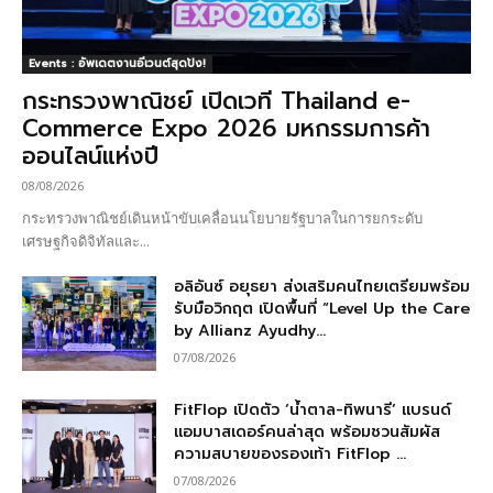
Events : อัพเดตงานอีเวนต์สุดปัง!
กระทรวงพาณิชย์ เปิดเวที Thailand e-
Commerce Expo 2026 มหกรรมการค้า
ออนไลน์แห่งปี
08/08/2026
กระทรวงพาณิชย์เดินหน้าขับเคลื่อนนโยบายรัฐบาลในการยกระดับ
เศรษฐกิจดิจิทัลและ...
อลิอันซ์ อยุธยา ส่งเสริมคนไทยเตรียมพร้อม
รับมือวิกฤต เปิดพื้นที่ “Level Up the Care
by Allianz Ayudhy...
07/08/2026
FitFlop เปิดตัว ‘น้ำตาล-ทิพนารี’ แบรนด์
แอมบาสเดอร์คนล่าสุด พร้อมชวนสัมผัส
ความสบายของรองเท้า FitFlop ...
07/08/2026