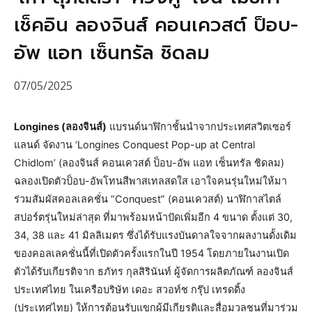
เช็คอิน ลองจินส์ คอนเควสต์ ป็อบ-
อัพ แอท เซ็นทรัล ชิดลม
07/05/2025
Longines (ลองจินส์)
แบรนด์นาฬิกาชั้นนำจากประเทศสวิตเซอร์
แลนด์ จัดงาน ‘Longines Conquest Pop-up at Central
Chidlom’ (ลองจินส์ คอนเควสต์ ป็อบ-อัพ แอท เซ็นทรัล ชิดลม)
ฉลองเปิดตัวป็อบ-อัพโทนสีพาสเทลสดใส เอาใจคนรุ่นใหม่ให้มา
ร่วมสัมผัสคอลเลคชั่น “Conquest” (คอนเควสต์) นาฬิกาสไตล์
สปอร์ตรุ่นใหม่ล่าสุด ที่มาพร้อมหน้าปัดเพิ่มอีก 4 ขนาด ตั้งแต่ 30,
34, 38 และ 41 มิลลิเมตร ซึ่งได้รับแรงบันดาลใจจากผลงานดั้งเดิม
ของคอลเลคชั่นนี้ที่เปิดตัวครั้งแรกในปี 1954 โดยภายในงานเปิด
ตัวได้รับเกียรติจาก ธภัทร กุลสิรินันท์ ผู้จัดการผลิตภัณฑ์ ลองจินส์
ประเทศไทย ในเครือบริษัท เดอะ สวอท์ช กรุ๊ป เทรดดิ้ง
(ประเทศไทย) ให้การต้อนรับแขกผู้มีเกียรติและสื่อมวลชนที่มาร่วม