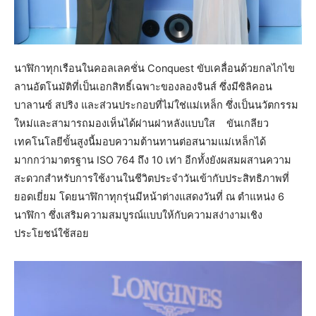
นาฬิกาทุกเรือนในคอลเลคชั่น Conquest ขับเคลื่อนด้วยกลไกไข
ลานอัตโนมัติที่เป็นเอกสิทธิ์เฉพาะของลองจินส์ ซึ่งมีซิลิคอน
บาลานซ์ สปริง และส่วนประกอบที่ไม่ใช่แม่เหล็ก ซึ่งเป็นนวัตกรรม
ใหม่และสามารถมองเห็นได้ผ่านฝาหลังแบบใส ขันเกลียว
เทคโนโลยีขั้นสูงนี้มอบความต้านทานต่อสนามแม่เหล็กได้
มากกว่ามาตรฐาน ISO 764 ถึง 10 เท่า อีกทั้งยังผสมผสานความ
สะดวกสำหรับการใช้งานในชีวิตประจำวันเข้ากับประสิทธิภาพที่
ยอดเยี่ยม โดยนาฬิกาทุกรุ่นมีหน้าต่างแสดงวันที่ ณ ตำแหน่ง 6
นาฬิกา ซึ่งเสริมความสมบูรณ์แบบให้กับความสง่างามเชิง
ประโยชน์ใช้สอย