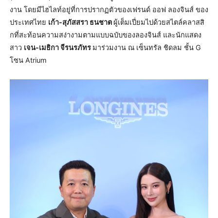
งาน โดยมีไฮไลท์อยู่ที่การปรากฏตัวของเฟรนด์ ออฟ ลองจินส์ ของ
ประเทศไทย
เก้า-สุภัสสรา ธนชาต
ผู้เต็มเปี่ยมไปด้วยสไตล์คลาสสิ
กที่สะท้อนความสง่างามตามแบบฉบับของลองจินส์ และนักแสดง
สาว
เจน-เมธิกา จีรนรภัทร
มาร่วมงาน ณ เซ็นทรัล ชิดลม ชั้น G
โซน Atrium