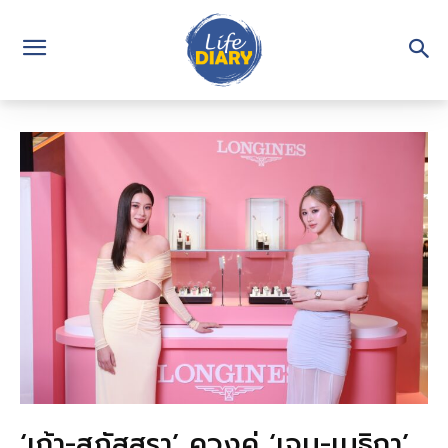
‘เก้า-สุภัสสรา’ ควงคู่ ‘เจน-เมธิกา’