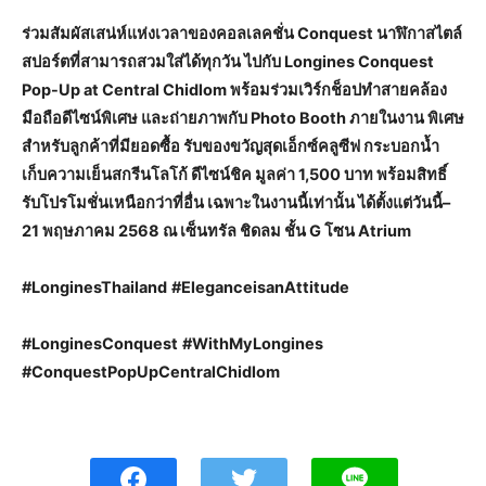
ร่วมสัมผัสเสน่ห์แห่งเวลาของคอลเลคชั่น Conquest นาฬิกาสไตล์
สปอร์ตที่สามารถสวมใส่ได้ทุกวัน ไปกับ Longines Conquest
Pop-Up at Central Chidlom พร้อมร่วมเวิร์กช็อปทำสายคล้อง
มือถือดีไซน์พิเศษ และถ่ายภาพกับ Photo Booth ภายในงาน พิเศษ
สำหรับลูกค้าที่มียอดซื้อ รับของขวัญสุดเอ็กซ์คลูซีฟ กระบอกน้ำ
เก็บความเย็นสกรีนโลโก้ ดีไซน์ชิค มูลค่า 1,500 บาท พร้อมสิทธิ์
รับโปรโมชั่นเหนือกว่าที่อื่น เฉพาะในงานนี้เท่านั้น ได้ตั้งแต่วันนี้–
21 พฤษภาคม 2568 ณ เซ็นทรัล ชิดลม ชั้น G โซน Atrium
#LonginesThailand
#EleganceisanAttitude
#LonginesConquest
#WithMyLongines
#ConquestPopUpCentralChidlom