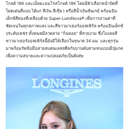
โกลด์ 18K และเม็ดมะยมโรสโกลด์ 18K โดยมีตัวเลือกหน้าปัดที่
โดดเด่นสี่แบบ ได้แก่ สีเงิน สีเขียว หรือสีน้ำเงินซันเรย์ พร้อมอิน
เด็กซ์สีทองที่เคลือบด้วย Super-LumiNova® เพื่อการอ่านค่าที่
ชัดเจนในทุกสภาพแสง และสีขาวมาเธอร์ออฟเพิร์ล พร้อมอินเด็กซ์
ประดับเพชร ทั้งหมดมีลวดลาย “ก้นหอย” ที่สวยงาม ซึ่งโมเดลสี
ขาวมาเธอร์ออฟเพิร์ลนี้ยังมีให้เลือกในขนาด 34 มม. และทุกรุ่น
มาพร้อมรัดข้อมือสายสแตนเลสสตีลกับบานพับสามทบแบบมีปุ่มกด
เพื่อความสบายและความปลอดภัยเป็นพิเศษ