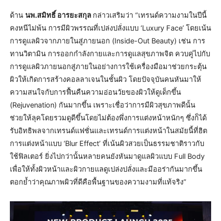
ด้าน
นพ.สมิทธิ์ อารยะสกุล
กล่าวเสริมว่า “เทรนด์ความงามในปีนี้
คงหนีไม่พ้น การมีผิวพรรณที่เปล่งปลั่งแบบ ‘Luxury Face’ โดยเน้น
การดูแลผิวจากภายในสู่ภายนอก (Inside-Out Beauty) เช่น การ
ทานวิตามิน การออกกำลังกายและการดูแลสุขภาพจิต ควบคู่ไปกับ
การดูแลผิวภายนอกสู่ภายในอย่างการใช้เครื่องมือมาช่วยกระตุ้น
ผิวให้เกิดการสร้างคอลลาเจนในชั้นผิว โดยปัจจุบันคนหันมาให้
ความสนใจกับการฟื้นคืนความอ่อนวัยของผิวให้ดูเด็กขึ้น
(Rejuvenation) กันมากขึ้น เพราะเชื่อว่าการมีผิวสุขภาพดีนั้น
ช่วยให้ลุคโดยรวมดูดีขึ้นโดยไม่ต้องพึ่งการแต่งหน้าหนักๆ ซึ่งก็ได้
รับอิทธิพลจากเทรนด์แฟชั่นและเทรนด์การแต่งหน้าในสมัยนี้ที่ฮิต
การแต่งหน้าแบบ ‘Blur Effect’ ที่เน้นผิวสวยเป็นธรรมชาติราวกับ
ใช้ฟิลเตอร์ ยิ่งไปกว่านั้นหลายคนยังหันมาดูแลผิวแบบ Full Body
เพื่อให้ทั้งผิวหน้าและผิวกายแลดูเปล่งปลั่งและมีออร่ากันมากขึ้น
ตอกย้ำว่าคุณภาพผิวที่ดีคือพื้นฐานของความงามที่แท้จริง”