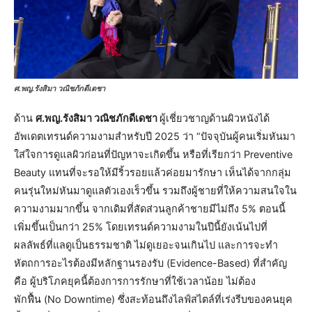
ศ.พญ.รังสิมา วณิชภักดีเดชา
ด้าน
ศ.พญ.รังสิมา วณิชภักดีเดชา
ผู้เชี่ยวชาญด้านผิวหนังได้
อัพเดตเทรนด์ความงามสำหรับปี 2025 ว่า “ปัจจุบันผู้คนเริ่มหันมา
ใส่ใจการดูแลผิวก่อนที่ปัญหาจะเกิดขึ้น หรือที่เรียกว่า Preventive
Beauty แทนที่จะรอให้มีริ้วรอยแล้วค่อยมารักษา เห็นได้จากกลุ่ม
คนรุ่นใหม่หันมาดูแลตัวเองเร็วขึ้น รวมถึงผู้ชายที่ให้ความสนใจใน
ความงามมากขึ้น จากเดิมที่สัดส่วนลูกค้าชายมีไม่ถึง 5% ตอนนี้
เพิ่มขึ้นเป็นกว่า 25% โดยเทรนด์ความงามในปีนี้ยังเน้นไปที่
ผลลัพธ์ที่แลดูเป็นธรรมชาติ ไม่ดูเยอะจนเกินไป และการจะทำ
หัตถการอะไรต้องมีหลักฐานรองรับ (Evidence-Based) ที่สำคัญ
คือ ผู้บริโภคยุคนี้ต้องการการรักษาที่ใช้เวลาน้อย ไม่ต้อง
พักฟื้น (No Downtime) ซึ่งสะท้อนถึงไลฟ์สไตล์ที่เร่งรีบของคนยุค