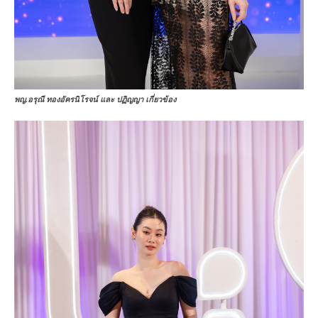
พญ.อรุณี ทองอัครนิโรจน์ และ ปฏิญญา เกี่ยวข้อง