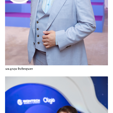
นพ.อุกฤษ จิรภัทรสุนทร