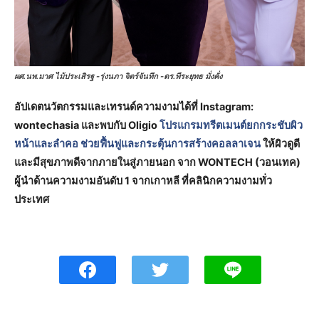
ผศ.นพ.มาศ ไม้ประเสิรฐ -รุ่งนภา จิตร์จันทึก -ดร.พีระยุทธ มั่งคั่ง
อัปเดตนวัตกรรมและเทรนด์ความงามได้ที่ Instagram:
wontechasia และพบกับ Oligio
โปรแกรมทรีตเมนต์ยกกระชับผิว
หน้าและลำคอ ช่วยฟื้นฟูและกระตุ้นการสร้างคอลลาเจน
ให้ผิวดูดี
และมีสุขภาพดีจากภายในสู่ภายนอก จาก WONTECH (วอนเทค)
ผู้นำด้านความงามอันดับ 1 จากเกาหลี ที่คลินิกความงามทั่ว
ประเทศ