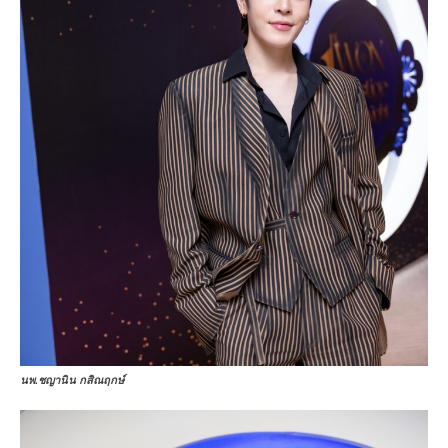
นพ.ชญานิน กสิณฤกษ์