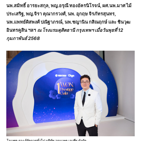
นพ.สมิทธิ์ อารยะสกุล, พญ.อรุณี ทองอัครนิโรจน์, ผศ.นพ.มาศ ไม้
ประเสริฐ, พญ.จิรา คุณากรวงศ์, นพ. อุกฤษ จิรภัทรสุนทร,
นพ.แพทย์ดิสพงศ์ ปณิฐาภรณ์, นพ.ชญานิน กสิณฤกษ์ และ ชินวุฒ
อินทรคูสิน ฯลฯ
ณ โรงแรมดุสิตธานี กรุงเทพฯ เมื่อวันพุธที่ 12
กุมภาพันธ์ 2568
ไอแซค จาง ผู้จัดการทั่วไป บริษัท วอนเทค เอเชีย จำกัด