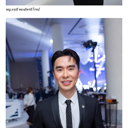
พญ.อรุณี ทองอัครนิโรจน์