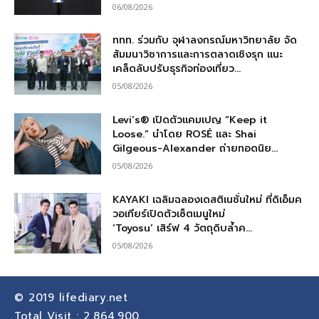
06/08/2026
ททท. ร่วมกับ จุฬาลงกรณ์มหาวิทยาลัย จัด
สัมมนาวิชาการและการตลาดเชิงรุก แนะ
เคล็ดลับปรับธุรกิจท่องเที่ยว...
05/08/2026
Levi’s® เปิดตัวแคมเปญ “Keep it
Loose.” นำโดย ROSÉ และ Shai
Gilgeous-Alexander ถ่ายทอดนิย...
05/08/2026
KAYAKI เฉลิมฉลองเดสติเนชั่นใหม่ ที่ดิเอ็มค
วอเทียร์เปิดตัวเซ็ตเมนูใหม่
‘Toyosu’ เสิร์ฟ 4 วัตถุดิบล้ำค...
05/08/2026
© 2019
lifediary.net
Total Visit :
2,864,900