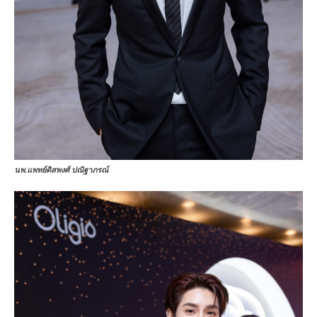
นพ.แพทย์ดิสพงศ์ ปณิฐาภรณ์