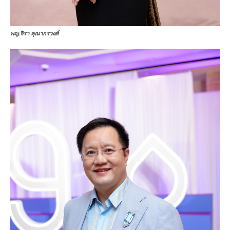
พญ.จิรา คุณากรวงศ์