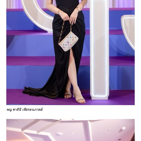
พญ.ชาลินี เพียรธนภาคย์