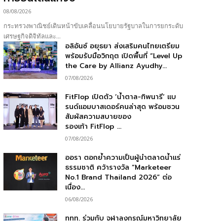
08/08/2026
กระทรวงพาณิชย์เดินหน้าขับเคลื่อนนโยบายรัฐบาลในการยกระดับ
เศรษฐกิจดิจิทัลและ...
อลิอันซ์ อยุธยา ส่งเสริมคนไทยเตรียม
พร้อมรับมือวิกฤต เปิดพื้นที่ “Level Up
the Care by Allianz Ayudhy...
07/08/2026
FitFlop เปิดตัว ‘น้ำตาล-ทิพนารี’ แบ
รนด์แอมบาสเดอร์คนล่าสุด พร้อมชวน
สัมผัสความสบายของ
รองเท้า FitFlop ...
07/08/2026
ออรา ตอกย้ำความเป็นผู้นำตลาดน้ำแร่
ธรรมชาติ คว้ารางวัล “Marketeer
No.1 Brand Thailand 2026” ต่อ
เนื่อง...
06/08/2026
ททท. ร่วมกับ จุฬาลงกรณ์มหาวิทยาลัย