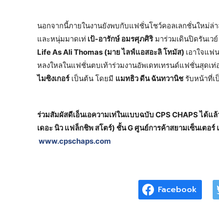
นอกจากนี้ภายในงานยังพบกับแฟชั่นโชว์คอลเลกชั่นใหม่ล่
และหนุ่มมาดเท่
เป้-อารักษ์ อมรศุภศิริ
มาร่วมเดินปิดรันเวย
Life As Ali Thomas (มาย ไลฟ์แอสอะลิ โทมัส)
เอาใจแฟน 
หลงใหลในแฟชั่นตบเท้าร่วมงานอัพเดทเทรนด์แฟชั่นสุดเท่อย
ไมซิงเกอร์
เป็นต้น โดยมี
แมทธิว ดีน ฉันทวานิช
รับหน้าที่เป
ร่วมสัมผัสดีเอ็นเอความเท่ในแบบฉบับ CPS CHAPS ได้แล้ว
เดอะ นิว แฟล็กชิพ สโตร์) ชั้น G ศูนย์การค้าสยามเซ็นเ
www.cpschaps.com
Facebook