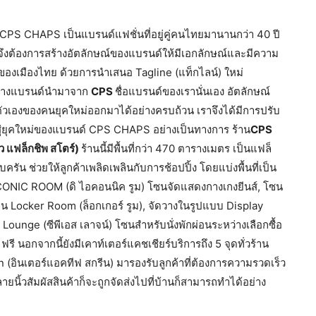
 “CPS CHAPS เป็นแบรนด์แฟชั่นที่อยู่คู่คนไทยมานานกว่า 40 ปี
จึงต้องการสร้างอัตลักษณ์ของแบรนด์ให้มีเอกลักษณ์และมีความ
ำของเมืองไทย ด้วยการนำเสนอ Tagline (แท็กไลน์) ใหม่
่งทางแบรนด์นำมาจาก
CPS
ชื่อแบรนด์ของเรานั่นเอง อัตลักษณ์
ตัวเองของคนยุคใหม่ออกมาได้อย่างครบถ้วน เราจึงได้มีการปรับ
้าสู่ยุคใหม่ของแบรนด์ CPS CHAPS อย่างเป็นทางการ ร้าน
CPS
ว แฟล็กชิพ สโตร์)
ร้านนี้มีพื้นที่กว่า 470 ตารางเมตร เป็นแฟล็
ครัน ช่วยให้ลูกค้าเพลิดเพลินกับการช้อปปิ้ง โดยแบ่งพื้นที่เป็น
 ICONIC ROOM (ดิ ไอคอนนิค รูม) โซนจัดแสดงกางเกงยีนส์, โซน
ป็น Locker Room (ล็อกเกอร์ รูม), จัดวางในรูปแบบ Display
nge (ซีพีเอส เลาจน์) โซนสำหรับนั่งพักผ่อนระหว่างเลือกซื้อ
ี นอกจากนี้ยังมีเคาท์เตอร์แคชเชียร์บริการถึง 5 จุดทั่วร้าน
(อินเตอร์แอคทีฟ สกรีน) มารองรับลูกค้าที่ต้องการความรวดเร็ว
ายนิ้วสัมผัสสินค้าก็จะถูกจัดส่งไปที่บ้านก็สามารถทำได้อย่าง