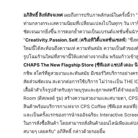
อภิสิทธิ์ สิงห์สัจจเทศ
เผยถึงการปรับภาพลักษณ์ในครั้งนี้ว่า
ท่ามกลางกระแสความนิยมที่เปลี่ยนแปลงไปในทุกๆ วัน เรา
ชัดเจนมากยิ่งขึ้น การตอกย้ำความเป็นแบรนด์แฟชั่นชั้นน
“
Creativity. Passion. Self.
(
ครีเอทิวิตี้แพสชั่นเซลฟ์
) ”ซึ
ใหม่นี้ได้สะท้อนถึงความเท่ ความทันสมัย ความเป็นตัวของ
รูปโฉมร้านใหม่ที่สาขานี้ให้แตกต่างจากเดิม พร้อมก้าวเข
CHAPS The New Flagship Store (ซีพีเอส แชปส์ เดอะ นิ
กชิพ สโตร์ที่ดูสวยงามและทันสมัย มีเซอร์วิสบริการอย่างครบ
สัดส่วนชัดเจน สะดวกต่อการใช้บริการ ไม่ว่าจะเป็น THE
เสื้อผ้าสำเร็จรูปสำหรับสุภาพบุรุษและสุภาพสตรีได้จำลองเ
Room (ดิสเพลย์ รูม) สร้างความสวยงามและสบายตา, CPS Lou
สินค้าพร้อมบริการกาแฟจาก CPS Coffee (ซีพีเอส คอฟฟี่) ฟร
และเป็นครั้งแรกของการนำจออัจฉริยะ Interactive Screen 
ในการสั่งซื้อสินค้า โดยสามารถสั่งสินค้าออนไลน์เพียงแค่ปล
สบายๆ เลยครับ” อภิสิทธิ์ กล่าวด้วยรอยยิ้ม