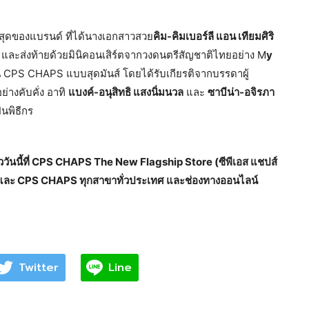
าสุดของแบรนด์ ที่ได้นางเอกสาวสวย
คิม-คิมเบอร์ลี แอน เทียมศิริ
์ และส่งท้ายด้วยมินิคอนเสิร์ตจากวงดนตรีสัญชาติไทยอย่าง M
y
CPS CHAPS แบบสุดมันส์ โดยได้รับเกียรติจากบรรดาผู้
่างคับคั่ง อาทิ
แบงค์-อนุสิทธิ แสงนิ่มนวล
และ
ซาบีน่า-อจิรภา
็นพิธีกร
วันนี้ที่ CPS CHAPS The New Flagship Store (ซีพีเอส แชปส์
ตอร์ และ CPS CHAPS ทุกสาขาทั่วประเทศ และช่องทางออนไลน์
Twitter
Line