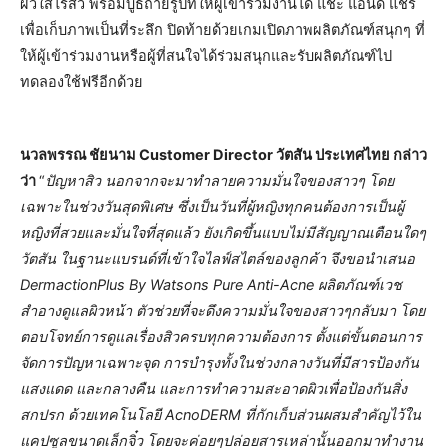
ผิวใสไร้สิว พร้อมบูธถ่ายรูปที่ให้ผู้เข้าร่วมงานได้ แชะ แอนด์ แชร์
เพื่อเก็บภาพเป็นที่ระลึก ปิดท้ายด้วยเกมเปิดภาพผลิตภัณฑ์สนุกๆ ที่
ให้ผู้เข้าร่วมงานหรือผู้ที่สนใจได้ร่วมสนุกและรับผลิตภัณฑ์ไป
ทดลองใช้ฟรีอีกด้วย
นวลพรรณ ชัยนาม Customer Director วัตสัน ประเทศไทย กล่าว
ว่า
“
ปัญหาสิว นอกจากจะมาทำลายความมั่นใจของสาวๆ โดย
เฉพาะในช่วงวันสุดพิเศษ ซึ่งเป็นวันที่ผู้หญิงทุกคนต้องการเป็นผู้
หญิงที่สวยและมั่นใจที่สุดแล้ว ยังเกิดขึ้นแบบไม่มีสัญญาณเตือนใดๆ
วัตสัน ในฐานะแบรนด์ที่เข้าใจไลฟ์สไตล์ของลูกค้า จึงขอนำเสนอ
DermactionPlus By Watsons Pure Anti-Acne ผลิตภัณฑ์เวช
สำอางดูแลผิวหน้า ตัวช่วยที่จะดึงความมั่นใจของสาวๆกลับมา โดย
ตอบโจทย์การดูแลเรื่องสิวครบทุกความต้องการ ตั้งแต่ขั้นตอนการ
จัดการปัญหาเฉพาะจุด การบำรุงทั้งในช่วงกลางวันที่มีสารป้องกัน
แสงแดด และกลางคืน และการทำความสะอาดผิวเพื่อป้องกันสิ่ง
สกปรก ด้วยเทคโนโลยี AcnoDERM ที่กักเก็บส่วนผสมสำคัญไว้ใน
แคปซูลขนาดเล็กจิ๋ว โดยจะค่อยๆปล่อยสารเหล่านั้นออกมาทำงาน