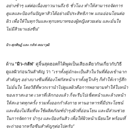
อย่างช้าๆ แต่ต่อเนื่องยาวนานถึง 6 ชั่วโมง ทำให้สามารถจัดการ
ดูแลและป้องกันปัญหาสิวได้อย่างมีประสิทธิภาพ แถมอ่อนโยนต่อ
ผิว เพื่อให้ในทุกวันและทุกบทบาทของผู้หญิงสวยเด่น และมั่นใจ
ไม่มีสิวมาแย่งซีน
”
มิว-ศุภศิษฏ์ และ กลัฟ-คณาวุฒิ
ด้าน
“มิว-กลัฟ
” คู่จิ้นสุดฮอตก็ได้พูดเป็นเสียงเดียวกันเกี่ยวกับวิธี
ดูแลผิวก่อนวันสำคัญ ว่า
“เราทั้งคู่มักจะเป็นสิวในวันที่ต้องเข้าฉาก
สำคัญๆ อย่างบางซีนที่ต้องโฟกัสหน้าเราทั้งคู่ใกล้ๆ ก็ทำให้เรารู้สึก
ไม่มั่นใจ โดยวิธีที่พวกเรานำไปดูแลผิวคือการพยายามทำให้ใบหน้า
ของเราสะอาด เวลาที่เลิกกองแล้ว ก็จะรีบไปเช็ดหน้าและล้างหน้า
ให้สะอาดทุกครั้ง รวมทั้งออกกำลังกาย ทานอาหารที่มีประโยชน์
และต้องไม่ลืมที่จะใช้ผลิตภัณฑ์บำรุงผิวที่อ่อนโยน และมีส่วนช่วย
ในการจัดการ บำรุง และป้องกันสิว เพื่อให้ผิวหน้าเนียนใส พร้อมที่
จะถ่ายฉากหรือซีนสำคัญๆต่อไปครับ”