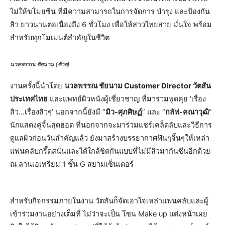
ไม่ให้ขโมยซีน ที่มีความสามารถในการจัดการ บำรุง และป้องกัน
สิว ยาวนานต่อเนื่องถึง 6 ชั่วโมง เพื่อให้สาวไทยสวย มั่นใจ พร้อม
สำหรับทุกโมเมนต์สำคัญในชีวิต
นวลพรรณ ชัยนาม (ซ้าย)
งานครั้งนี้นำโดย
นวลพรรณ ชัยนาม Customer Director วัตสัน
ประเทศไทย
และแพทย์ผิวหนังผู้เชี่ยวชาญ ที่มาร่วมพูดคุย ‘เรื่อง
สิว…เรื่องสิวๆ’ นอกจากนี้ยังมี “
มิว-ศุภศิษฏ์
” และ “
กลัฟ-คณาวุฒิ
”
นักแสดงคู่จิ้นสุดฮอต ที่นอกจากจะมาร่วมแชร์เคล็ดลับและวิธีการ
ดูแลผิวก่อนวันสำคัญแล้ว ยังมาสร้างบรรยากาศฟินๆจิ้นๆให้เหล่า
แฟนคลับกรี๊ดสนั่นและได้ใกล้ชิดกันแบบที่ไม่มีสิวมากันซีนอีกด้วย
ณ ลานเอเทรียม 1 ชั้น G สยามเซ็นเตอร์
สำหรับกิจกรรมภายในงาน วัตสันก็จัดเอาใจเหล่าแฟนคลับและผู้
เข้าร่วมงานอย่างเต็มที่ ไม่ว่าจะเป็น โซน Make up แต่งหน้าเผย