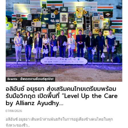
Events : อัพเดตงานอีเวนต์สุดปัง!
อลิอันซ์ อยุธยา ส่งเสริมคนไทยเตรียมพร้อม
รับมือวิกฤต เปิดพื้นที่ “Level Up the Care
by Allianz Ayudhy...
07/08/2026
อลิอันซ์ อยุธยา เดินหน้าสานพันธกิจในการอยู่เคียงข้างคนไทยในทุก
จังหวะของชีว...