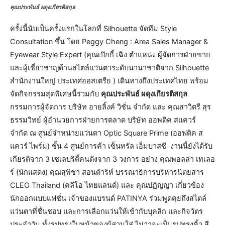
คุณประพันธ์ ผดุงเกียรติสกุล
ครั้งนี้นับเป็นครั้งแรกในโลกที่ Silhouette จัดทีม Style
Consultation ขึ้น โดย Peggy Cheng : Area Sales Manager &
Eyewear Style Expert (คุณเป๊กกี้ เฉิง ตำแหน่ง ผู้จัดการฝ่ายขาย
และผู้เชี่ยวชาญด้านสไตล์แว่นตาระดับนานาชาติจาก Silhouette
สำนักงานใหญ่ ประเทศออสเตรีย ) เดินทางถึงประเทศไทย พร้อม
จัดกิจกรรมสุดพิเศษนี้ร่วมกับ
คุณประพันธ์ ผดุงเกียรติสกุล
กรรมการผู้จัดการ บริษัท อายลิ้งค์ วิชั่น จำกัด และ คุณสาวิตรี สุร
ธรรมวิทย์ ผู้อำนวยการฝ่ายการตลาด บริษัท ออพติค สแควร์
จำกัด ณ ศูนย์จำหน่ายแว่นตา Optic Square Prime (ออฟติค ส
แควร์ ไพร์ม) ชั้น 4 ศูนย์การค้า เซ็นทรัล เอ็มบาสซี งานนี้ยังได้รับ
เกียรติจาก 3 เซเลบริตี้คนดังจาก 3 วงการ อย่าง คุณพอลล่า เทเลอ
ร์ (นักแสดง) คุณสุพิชา สอนดำริห์ บรรณาธิการบริหารนิตยสาร
CLEO Thailand (คลีโอ ไทยแลนด์) และ คุณปฏิญญา เกี่ยวข้อง
นักออกแบบแฟชั่น เจ้าของแบรนด์ PATINYA ร่วมพูดคุยถึงสไตล์
แว่นตาที่ชื่นชอบ และการเลือกแว่นให้เข้ากับบุคลิก และกิจวัตร
ประจำวัน ทั้งรูปทรงใบหน้าของผู้สวมใส่ ไม่ว่าจะเป็นรูปทรงคิ้ว สี