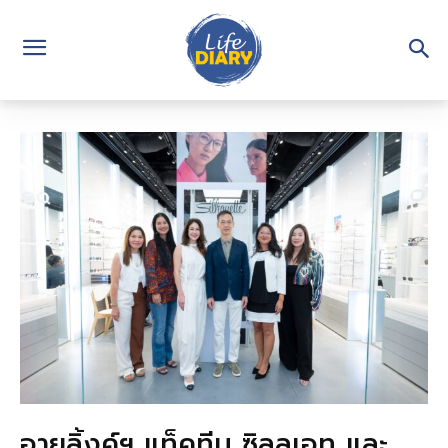
อายลิ้งค์ฯ แท็คทีม ซิลลูเอท และ