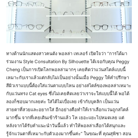
ทางด้านนักแสดงสาวคนดัง พอลล่า เทเลอร์ เปิดใจว่า “การได้มา
ร่วมงาน Style Consultation By Silhouette ได้เจอกับคุณ Peggy
Cheng เป็นการเปิดโลกพอลล่ามากๆ เคยคิดว่าแว่นสไตล์แบบนี้
เหมาะกับเราแล้วแต่กลับไม่เป็นอย่างนั้นเมื่อ Peggy ให้คำปรึกษา
สีผิวเราแบบนี้ต้องใส่แว่นตาแบบไหน อย่างสไตล์ของพอลล่าเหมาะ
กับแว่นทรง Cat eyes ซึ่งไม่เคยคิดเลยว่าเราจะใส่แบบนี้ได้ พอได้
ลองก็ชอบมากเลยค่ะ ใส่ได้ไม่เบื่อเลย เข้ากับบุคลิก เป็นแว่น
สายตาที่สวยและอยากใส่ อีกอย่างคือทำให้เราเลือกแว่นถูกสไตล์
มากขึ้น จากที่เคยเดินเข้าร้านแล้ว โห เยอะแยะไปหมดเลย แต่
หลังจากได้รับคำแนะนำวันนี้แล้ว ทำให้พอลล่าเลือกได้สนุกและ
รู้จักแว่นตาที่เหมาะกับตัวเองมากขึ้นค่ะ” ในขณะที่ คุณสุพิชา สอน