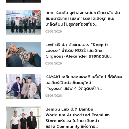
ททท. ร่วมกับ จุฬาลงกรณ์มหาวิทยาลัย จัด
สัมมนาวิชาการและการตลาดเชิงรุก แนะ
เคล็ดลับปรับธุรกิจท่องเที่ยว...
05/08/2026
Levi’s® เปิดตัวแคมเปญ “Keep it
Loose.” นำโดย ROSÉ และ Shai
Gilgeous-Alexander ถ่ายทอดนิย...
05/08/2026
KAYAKI เฉลิมฉลองเดสติเนชั่นใหม่ ที่ดิเอ็มค
วอเทียร์เปิดตัวเซ็ตเมนูใหม่
‘Toyosu’ เสิร์ฟ 4 วัตถุดิบล้ำค...
05/08/2026
Bambu Lab เปิด Bambu
World และ Authorized Premium
Store แห่งแรกในไทย เดินหน้า
สร้าง Community แห่งการ...