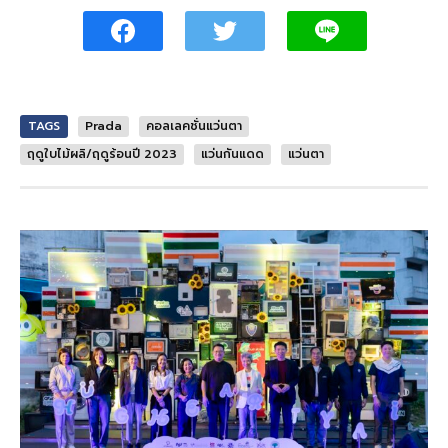
TAGS
Prada
คอลเลคชั่นแว่นตา
ฤดูใบไม้ผลิ/ฤดูร้อนปี 2023
แว่นกันแดด
แว่นตา