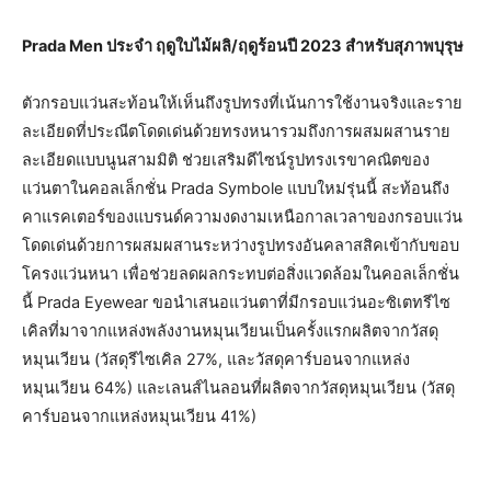
Prada Men
ประจำ ฤดูใบไม้ผลิ/ฤดูร้อนปี
2023
สำหรับสุภาพบุรุษ
ตัวกรอบแว่นสะท้อนให้เห็นถึงรูปทรงที่เน้นการใช้งานจริงและราย
ละเอียดที่ประณีตโดดเด่นด้วยทรงหนารวมถึงการผสมผสานราย
ละเอียดแบบนูนสามมิติ ช่วยเสริมดีไซน์รูปทรงเรขาคณิตของ
แว่นตาในคอลเล็กชั่น Prada Symbole แบบใหม่รุ่นนี้ สะท้อนถึง
คาแรคเตอร์ของแบรนด์ความงดงามเหนือกาลเวลาของกรอบแว่น
โดดเด่นด้วยการผสมผสานระหว่างรูปทรงอันคลาสสิคเข้ากับขอบ
โครงแว่นหนา เพื่อช่วยลดผลกระทบต่อสิ่งแวดล้อมในคอลเล็กชั่น
นี้ Prada Eyewear ขอนำเสนอแว่นตาที่มีกรอบแว่นอะซิเตทรีไซ
เคิลที่มาจากแหล่งพลังงานหมุนเวียนเป็นครั้งแรกผลิตจากวัสดุ
หมุนเวียน (วัสดุรีไซเคิล 27%, และวัสดุคาร์บอนจากแหล่ง
หมุนเวียน 64%) และเลนส์ไนลอนที่ผลิตจากวัสดุหมุนเวียน (วัสดุ
คาร์บอนจากแหล่งหมุนเวียน 41%)