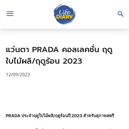
แว่นตา PRADA คอลเลคชั่น ฤดู
ใบไม้ผลิ/ฤดูร้อน 2023
12/09/2023
PRADA ประจำฤดูใบไม้ผลิ/ฤดูร้อนปี 2023 สำหรับสุภาพสตรี