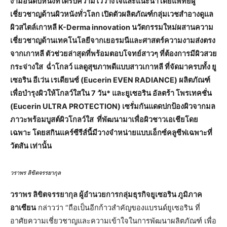
งามอันดับหนึ่งที่ได้รับความไว้วางใจและแนะนำโดยแพทย์ผู้
เชี่ยวชาญด้านผิวหนังทั่วโลก เปิดตัวผลิตภัณฑ์กลุ่มเวชสำอางดูแล
ผิวสไตล์เกาหลี K-Derma innovation นวัตกรรมใหม่ผสานความ
เชี่ยวชาญด้านเทคโนโลยีจากเยอรมนีและศาสตร์ความงามส่งตรง
จากเกาหลี ตัวช่วยล่าสุดที่พร้อมตอบโจทย์สาวๆ ที่ต้องการมีผิวสวย
กระจ่างใส ฉ่ำโกลว์ แลดูสุขภาพดีแบบสาวเกาหลี ที่จัดมาครบทั้ง ยู
เซอริน อีเว่น เรเดียนซ์ (Eucerin EVEN RADIANCE) ผลิตภัณฑ์
เพื่อบำรุงผิวให้โกลว์ใสใน 7 วัน* และยูเซอริน อัลตร้า โพรเทคชั่น
(Eucerin ULTRA PROTECTION) เซรั่มกันแดดปกป้องผิวจากมล
ภาวะพร้อมบูสต์ผิวโกลว์ใส ที่พัฒนามาเพื่อผิวชาวเอเชียโดย
เฉพาะ โดยสกินแคร์ซีรีส์นี้มีวางจำหน่ายแบบเอ็กซ์คลูซีฟเฉพาะที่
วัตสัน เท่านั้น
วราพร ลิขิตจรรยากุล
วราพร ลิขิตจรรยากุล ผู้อำนวยการกลุ่มธุรกิจยูเซอริน ภูมิภาค
อาเซียน
กล่าวว่า “ถือเป็นอีกก้าวสำคัญของแบรนด์ยูเซอริน ที่
อาศัยความเชี่ยวชาญและความเข้าใจในการพัฒนาผลิตภัณฑ์ เพื่อ