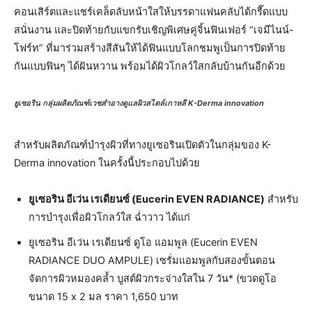
คอนเสิร์ตและแชร์เคล็ดลับหน้าใสให้บรรดาแฟนคลับได้กรี๊ดแบบ
สนั่นงาน และปิดท้ายกับแขกรับเชิญพิเศษคู่จิ้นฟินเฟอร์ “เจมีไนน์-
โฟร์ท” ที่มาร่วมสร้างสีสันให้ได้ฟินแบบโลกชมพูเป็นการปิดท้าย
กันแบบฟินๆ ได้ฝันหวาน พร้อมได้ผิวโกลว์ใสกลับบ้านกันอีกด้วย
ยูเซอริน กลุ่มผลิตภัณฑ์เวชสำอางดูแลผิวสไตล์เกาหลี K-Derma innovation
สำหรับผลิตภัณฑ์บำรุงผิวที่ทางยูเซอรินเปิดตัวในกลุ่มของ K-
Derma innovation ในครั้งนี้ประกอบไปด้วย
ยูเซอริน อีเว่น เรเดียนซ์ (Eucerin EVEN RADIANCE)
สำหรับ
การบำรุงเพื่อผิวโกลว์ใส ฉ่ำวาว ได้แก่
ยูเซอริน อีเว่น เรเดียนซ์ ดูโอ แอมพูล (Eucerin EVEN
RADIANCE DUO AMPULE) เซรั่มแอมพูลกับสองขั้นตอน
จัดการผิวหมองคล้ำ บูสต์ผิวกระจ่างใสใน 7 วัน* (ขวดดูโอ
ขนาด 15 x 2 มล ราคา 1,650 บาท