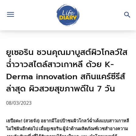
ยูเซอริน ชวนคุณมาบูสต์ผิวโกลว์ใส
ฉ่ำวาวสไตล์สาวเกาหลี ด้วย K-
Derma innovation สกินแคร์ซีรีส์
ล่าสุด ผิวสวยสุขภาพดีใน 7 วัน
08/03/2023
เยปือดะ! (สวยจัง) อยากมีโอปป้าชมผิวโกลว์ฉ่ำเด้งแบบสาวเกาหลี
ไม่ใช่ฝันอีกต่อไป เมื่อยูเซอริน ผู้นำด้านผลิตภัณฑ์เวชสำอางความ