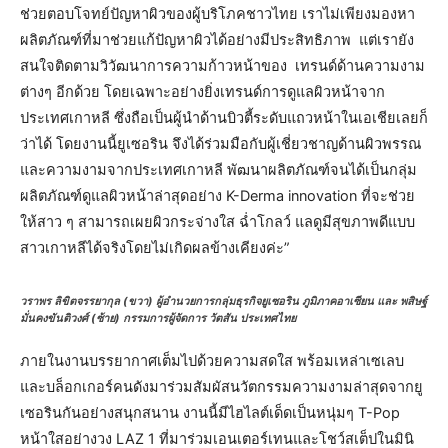
ช่วยตอบโจทย์ปัญหาผิวของผู้บริโภคชาวไทย เราไม่เพียงมองหา
ผลิตภัณฑ์ที่มาช่วยแก้ปัญหาผิวได้อย่างมีประสิทธิภาพ แต่เรายัง
สนใจติดตามวิวัฒนาการความก้าวหน้าของ เทรนด์ด้านความงาม
ต่างๆ อีกด้วย โดยเฉพาะอย่างยิ่งเทรนด์การดูแลผิวหน้าจาก
ประเทศเกาหลี ซึ่งถือเป็นผู้นำด้านบิวตี้ระดับแถวหน้าในเอเชียเลยก็
ว่าได้ โดยงานนี้ยูเซอริน จึงได้ร่วมมือกับผู้เชี่ยวชาญด้านผิวพรรณ
และความงามจากประเทศเกาหลี พัฒนาผลิตภัณฑ์จนได้เป็นกลุ่ม
ผลิตภัณฑ์ดูแลผิวหน้าล่าสุดอย่าง K-Derma innovation ที่จะช่วย
ให้สาว ๆ สามารถเผยผิวกระจ่างใส ฉ่ำโกลว์ แลดูมีสุขภาพดีแบบ
สาวเกาหลีได้จริงโดยไม่เกิดผลข้างเคียงค่ะ”
วราพร ลิขิตจรรยากุล (ขวา) ผู้อำนวยการกลุ่มธุรกิจยูเซอริน ภูมิภาคอาเซียน และ พสิษฐ์
มั่นคงขันติวงศ์ (ซ้าย) กรรมการผู้จัดการ วัตสัน ประเทศไทย
ภายในงานบรรยากาศเต็มไปด้วยความสดใส พร้อมเหล่าเซเลบ
และบล็อกเกอร์คนดังมาร่วมสัมผัสนวัตกรรมความงามล่าสุดจากยู
เซอรินกันอย่างสนุกสนาน งานนี้มีไฮไลต์เด็ดเป็นหนุ่มๆ T-Pop
หน้าใสอย่างวง LAZ 1 ที่มาร่วมเอนเตอร์เทนและโชว์สเต็ปในมินิ