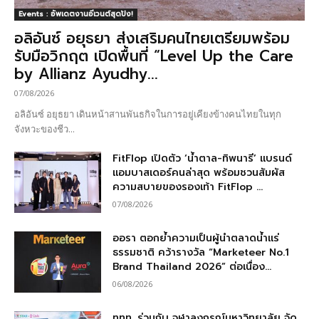
Events : อัพเดตงานอีเวนต์สุดปัง!
อลิอันซ์ อยุธยา ส่งเสริมคนไทยเตรียมพร้อม
รับมือวิกฤต เปิดพื้นที่ “Level Up the Care
by Allianz Ayudhy...
07/08/2026
อลิอันซ์ อยุธยา เดินหน้าสานพันธกิจในการอยู่เคียงข้างคนไทยในทุก
จังหวะของชีว...
FitFlop เปิดตัว ‘น้ำตาล-ทิพนารี’ แบรนด์
แอมบาสเดอร์คนล่าสุด พร้อมชวนสัมผัส
ความสบายของรองเท้า FitFlop ...
07/08/2026
ออรา ตอกย้ำความเป็นผู้นำตลาดน้ำแร่
ธรรมชาติ คว้ารางวัล “Marketeer No.1
Brand Thailand 2026” ต่อเนื่อง...
06/08/2026
ททท. ร่วมกับ จุฬาลงกรณ์มหาวิทยาลัย จัด