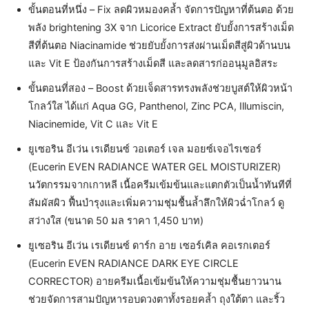
ขั้นตอนที่หนึ่ง – Fix ลดผิวหมองคล้ำ จัดการปัญหาที่ต้นตอ ด้วย
พลัง brightening 3X จาก Licorice Extract ยับยั้งการสร้างเม็ด
สีที่ต้นตอ Niacinamide ช่วยยับยั้งการส่งผ่านเม็ดสีสู่ผิวด้านบน
และ Vit E ป้องกันการสร้างเม็ดสี และลดสารก่ออนุมูลอิสระ
ขั้นตอนที่สอง – Boost ด้วยเจ็ดสารทรงพลังช่วยบูสต์ให้ผิวหน้า
โกลว์ใส ได้แก่ Aqua GG, Panthenol, Zinc PCA, Illumiscin,
Niacinemide, Vit C และ Vit E
ยูเซอริน อีเว่น เรเดียนซ์ วอเตอร์ เจล มอยซ์เจอไรเซอร์
(Eucerin EVEN RADIANCE WATER GEL MOISTURIZER)
นวัตกรรมจากเกาหลี เนื้อครีมเข้มข้นและแตกตัวเป็นน้ำทันทีที่
สัมผัสผิว ฟื้นบำรุงและเพิ่มความชุ่มชื้นล้ำลึกให้ผิวฉ่ำโกลว์ ดู
สว่างใส (ขนาด 50 มล ราคา 1,450 บาท)
ยูเซอริน อีเว่น เรเดียนซ์ ดาร์ก อาย เซอร์เคิล คอเรกเตอร์
(Eucerin EVEN RADIANCE DARK EYE CIRCLE
CORRECTOR) อายครีมเนื้อเข้มข้นให้ความชุ่มชื้นยาวนาน
ช่วยจัดการสามปัญหารอบดวงตาทั้งรอยคล้ำ ถุงใต้ตา และริ้ว