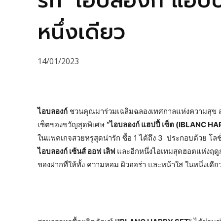
รัก ‘ไอบลองก์ แฮปปี้
หนึ่งเดียว
14/01/2023
ไอบลองก์
ชวนคุณมาร่วมเฉลิมฉลองเทศกาลแห่งความสุข ส่งท
เซ็ตของขวัญสุดพิเศษ
“ไอบลองก์ แฮปปี้ เซ็ต (IBLANC H
ในแพคเกจสวยหรูสุดน่ารัก ซื้อ 1 ได้ถึง 3 ประกอบด้วย โลช
ไอบลองก์ เซ้นส์ ออฟ เลิฟ
และอีกหนึ่งไอเทมสุดฮอตแห่งฤดูกา
ของฝากที่ให้ทั้ง ความหอม ผิวออร่า และหน้าใส ในหนึ่งเดียวถ