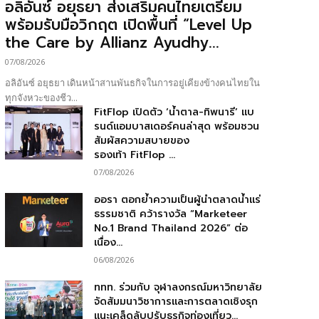
อลิอันซ์ อยุธยา ส่งเสริมคนไทยเตรียม
พร้อมรับมือวิกฤต เปิดพื้นที่ “Level Up
the Care by Allianz Ayudhy...
07/08/2026
อลิอันซ์ อยุธยา เดินหน้าสานพันธกิจในการอยู่เคียงข้างคนไทยใน
ทุกจังหวะของชีว...
FitFlop เปิดตัว ‘น้ำตาล-ทิพนารี’ แบ
รนด์แอมบาสเดอร์คนล่าสุด พร้อมชวน
สัมผัสความสบายของ
รองเท้า FitFlop ...
07/08/2026
ออรา ตอกย้ำความเป็นผู้นำตลาดน้ำแร่
ธรรมชาติ คว้ารางวัล “Marketeer
No.1 Brand Thailand 2026” ต่อ
เนื่อง...
06/08/2026
ททท. ร่วมกับ จุฬาลงกรณ์มหาวิทยาลัย
จัดสัมมนาวิชาการและการตลาดเชิงรุก
แนะเคล็ดลับปรับธุรกิจท่องเที่ยว...