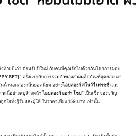
 เซ็ต’ หอมนี้ไม่มีเอาต์ ผ
้ายปีเก่า ต้อนรับปีใหม่ กับคนที่คุณรักไปด้วยกันโดยการมอบ
APPY SET)
” ครั้งแรกกับการรวมตัวของสามผลิตภัณฑ์สุดฮอต มา
ั่นน้ำหอมสองกลิ่นยอดนิยม อย่าง
ไอบลองก์ สโนว์วี่ เฟรชชี่
และ
ลนี้อย่างสบู่ล้างหน้า
ไอบลองก์ ออร่า โซป”
เป็นเซ็ตของขวัญ
ูกใจทั้งผู้รับและผู้ให้ ในราคาเพียง 159 บาท เท่านั้น