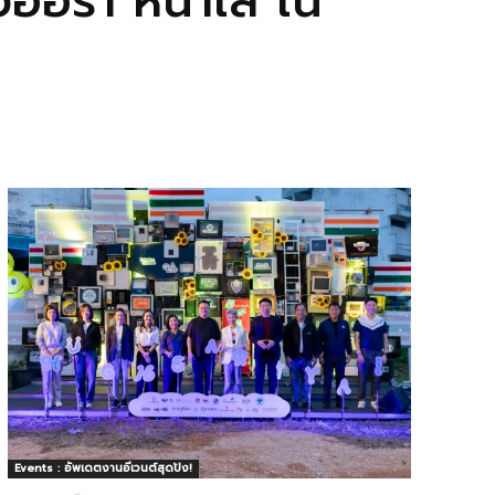
ิวออร่า หน้าใส ใน
Events : อัพเดตงานอีเวนต์สุดปัง!