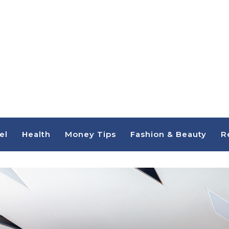
el
Health
Money Tips
Fashion & Beauty
R