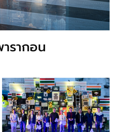
มพารากอน