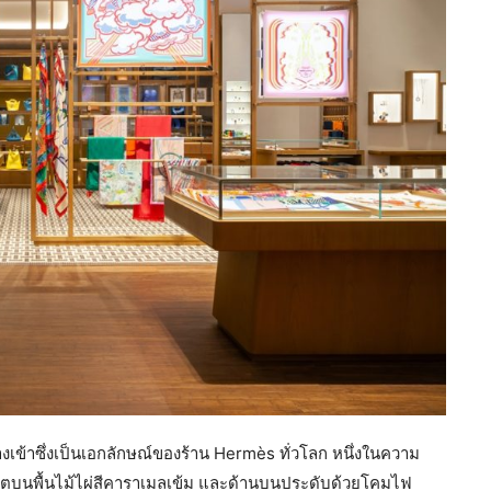
างเข้าซึ่งเป็นเอกลักษณ์ของร้าน Hermès ทั่วโลก หนึ่งในความ
ณีตบนพื้นไม้ไผ่สีคาราเมลเข้ม และด้านบนประดับด้วยโคมไฟ