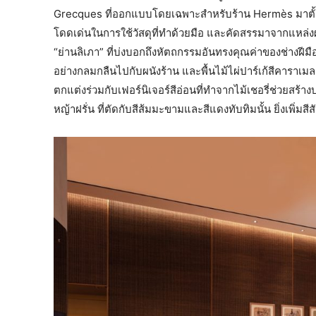
Grecques ที่ออกแบบโดยเฉพาะสำหรับร้าน Hermès มาตั้งแต
โดดเด่นในการใช้วัสดุที่ทำด้วยมือ และคัดสรรมาจากแหล่งผ
“ย่านลิเภา” ที่บ่งบอกถึงหัตถกรรมอันทรงคุณค่าของช่างฝีมื
อย่างกลมกลืนไปกับผนังร้าน และพื้นไม้ไผ่ปาร์เก้สีคาราเม
ตกแต่งร่วมกับเฟอร์นิเจอร์สีอ่อนที่ทำจากไม้เชอรี่ช่วยสร้
หญ้าฝรั่น ที่ตัดกับสีส้มมะขามและสีแดงทับทิมนั้น ยิ่งเพิ่มสี