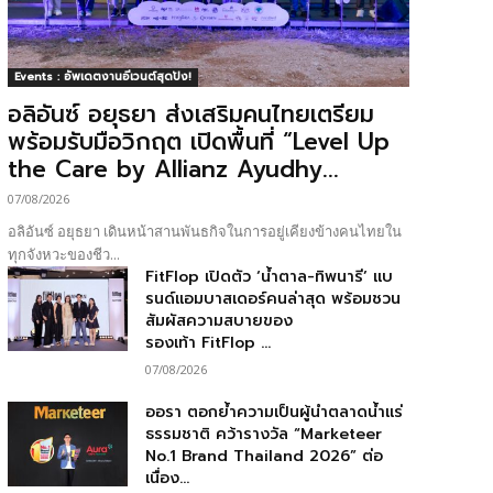
Events : อัพเดตงานอีเวนต์สุดปัง!
อลิอันซ์ อยุธยา ส่งเสริมคนไทยเตรียม
พร้อมรับมือวิกฤต เปิดพื้นที่ “Level Up
the Care by Allianz Ayudhy...
07/08/2026
อลิอันซ์ อยุธยา เดินหน้าสานพันธกิจในการอยู่เคียงข้างคนไทยใน
ทุกจังหวะของชีว...
FitFlop เปิดตัว ‘น้ำตาล-ทิพนารี’ แบ
รนด์แอมบาสเดอร์คนล่าสุด พร้อมชวน
สัมผัสความสบายของ
รองเท้า FitFlop ...
07/08/2026
ออรา ตอกย้ำความเป็นผู้นำตลาดน้ำแร่
ธรรมชาติ คว้ารางวัล “Marketeer
No.1 Brand Thailand 2026” ต่อ
เนื่อง...