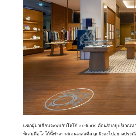
แขกผู้มาเยือนจะพบกับโลโก้ ex-libris ต้อนรับอยู่บริเวณท
พิเศษคือโลโก้นี้ทำจากสเตนเลสสตีล ถูกฝังลงไปอย่างประ