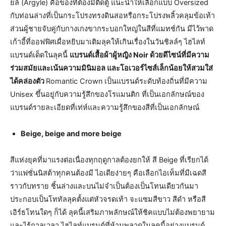
ยล์ (Argyle) คือของที่ต้องมีติดตู้ แนะนำให้เลือกแบบ Oversized
กับท่อนล่างที่เป็นกระโปรงทรงดินสอหรือกระโปรงพลิ้วคลุมข้อเท้า
ส่วนผู้ชายจับคู่กับกางเกงขากระบอกใหญ่ในสีที่แมทช์กัน มีไว้พาด
เก้าอี้ที่ออฟฟิศเผื่อหยิบมาเติมลุคให้เกินเรื่องในวันชิลล์ๆ ไฮไลท์
แบรนด์เด็ดในลุคนี้
แบรนด์เสื้อผ้าผู้หญิง
Noir ด้วยดีไซน์ที่มีความ
ร่วมสมัยและเน้นความมินิมอล และโอเวอร์ไซส์เล็กน้อยให้สวมใส่
ได้คล่องตัว
Romantic Crown เป็นแบรนด์ระดับท้องถิ่นที่มีความ
Unisex ขึ้นอยู่กับความรู้สึกของโรแมนติก ที่เป็นเอกลักษณ์ของ
แบรนด์รายละเอียดที่เท่ห์และความรู้สึกของสีที่เป็นเอกลักษณ์
Beige, beige and more beige
สีแห่งยุคที่มาแรงต่อเนื่องทุกฤดูกาลต้องยกให้ สี Beige ที่เรียกได้
ว่าแฟชั่นนิสต้าทุกคนต้องมี ไอเดียง่ายๆ คือเลือกไอเท็มที่มีเฉดสี
ราวกับทราย ชิ้นล่างและบนไม่จำเป็นต้องเป็นโทนเดียวกันมา
ประกอบเป็นโททัลลุคตั้งแต่หัวจรดเท้า จะแซมสีขาว สีดำ หรือสี
เอิร์ธโทนใดๆ ก็ได้ ลุคนี้เสริมภาพลักษณ์ให้ชิคแบบไม่ต้องพยายาม
และไร้กาลเวลา ไฮไลท์แบรนด์ที่ห้ามพลาดในลุคนี้อย่างแบรนด์