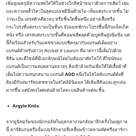
เพิ่มอุณหภูมิความสดใสให้ในช่วงใกล้หน้าหนาวด้วยการเติมโวลุ่ม
และความพลิ้วไหวในลุคแบบเฟมินีนด้วยไอ-เท็มแต่งระบายชั้น ไม่
ว่าจะเป็น เดรสตัวเดียวจบ หรือชิ้นใดชิ้นหนึ่ง อย่างเสื้อหรือ
กระโปรงที่แต่งระบายเป็นชั้นๆ จับแมทช์กระโปรงชิ้นนี้กับแจ็คเก็ต
หนัง หรือ เดรสแต่งระบายชั้นที่คอมพลีตลุคด้วยบูทส้นสูงหุ้มข้อ แค่
นี้ก็พร้อมสำหรับวันแคชชวลแบบชิคๆมากับแบรนด์เด็ดอย่าง
แบรนด์สำหรับสาวๆ Rocket X Launch ที่มาคราวนี้เต็มไปด้วย
สีสัน และดีไซน์ที่มีเอกลักษณ์โดยไม่ต้องอาศัยโลโก้ ดีไซน์ของ
แบรนด์เป็นการผสมผสานหลายๆ สิ่งเข้าด้วยกันเพื่อให้ได้เสื้อผ้าที่
เต็มไปความสนุกสนาน แบรนด์
ADD
หนี่งในไฮไลท์แบรนด์ดังที่
ต้องมีกับสมาร์ทแคชชวลในสไตล์มินิมอล ได้เพิ่มสีสันและลูกเล่น
มากขึ้น แต่ยังคงโดดเด่นด้วยโลหะบนสินค้าแต่ละชิ้น
Argyle Knits
จากยูนิฟอร์มของนักกอล์ฟในยุคกลางวนกลับมาอีกครั้งในฤดูกาล
นี้ คาร์ดิแกนหรือจั้มเปอร์ถักลายสี่เหลี่ยมข้าวหลามตัดหรืออาร์กา