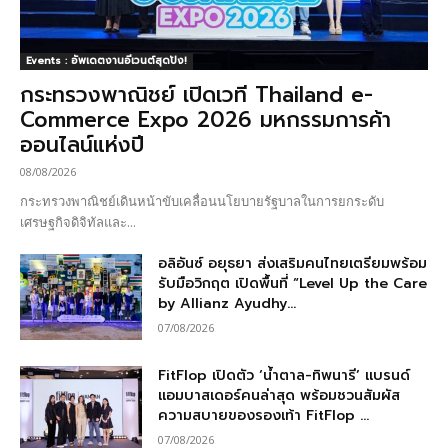
Events : อัพเดตงานอีเวนต์สุดปัง!
กระทรวงพาณิชย์ เปิดเวที Thailand e-
Commerce Expo 2026 มหกรรมการค้า
ออนไลน์แห่งปี
08/08/2026
กระทรวงพาณิชย์เดินหน้าขับเคลื่อนนโยบายรัฐบาลในการยกระดับ
เศรษฐกิจดิจิทัลและ...
อลิอันซ์ อยุธยา ส่งเสริมคนไทยเตรียมพร้อม
รับมือวิกฤต เปิดพื้นที่ “Level Up the Care
by Allianz Ayudhy...
07/08/2026
FitFlop เปิดตัว ‘น้ำตาล-ทิพนารี’ แบรนด์
แอมบาสเดอร์คนล่าสุด พร้อมชวนสัมผัส
ความสบายของรองเท้า FitFlop ...
07/08/2026