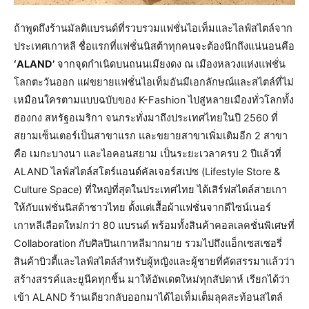
ถ้าพูดถึงร้านมัลติแบรนด์ที่รวบรวมแฟชั่นไอเท็มและไลฟ์สไตล์จาก
ประเทศเกาหลี ชื่อแรกที่แฟชั่นนิสต้าทุกคนจะต้องนึกถึงแน่นอนคือ
‘ALAND’
จากจุดกำเนิดบนถนนเมียงดง ณ เมืองหลวงแห่งแฟชั่น
โลกตะวันออก แผ่ขยายแฟชั่นไอเท็มอันมีเอกลักษณ์และสไตล์ที่ไม่
เหมือนใครตามแบบฉบับของ K-Fashion ไปสู่หลายเมืองทั่วโลกทั้ง
ฮ่องกง สหรัฐอเมริกา จนกระทั่งมาถึงประเทศไทยในปี 2560 ที่
สยามเซ็นเตอร์เป็นสาขาแรก และขยายสาขาเพิ่มเติมอีก 2 สาขา
คือ เมกะบางนา และไอคอนสยาม เป็นระยะเวลาครบ 2 ปีแล้วที่
ALAND ไลฟ์สไตล์สโตร์แอนด์คัลเจอร์สเปซ (Lifestyle Store &
Culture Space) ที่ใหญ่ที่สุดในประเทศไทย ได้เสิร์ฟสไตล์สายเกา
ให้กับแฟชั่นนิสต้าชาวไทย ตั้งแต่เสื้อผ้าแฟชั่นจากดีไซน์เนอร์
เกาหลีเลือดใหม่กว่า 80 แบรนด์ พร้อมทั้งสินค้าคอลเลคชั่นพิเศษที่
Collaboration กับศิลปินเกาหลีมากมาย รวมไปถึงแอ็กเซสเซอรี่
สินค้าบิวตี้และไลฟ์สไตล์สำหรับผู้หญิงและผู้ชายที่คัดสรรมาแล้วว่า
สร้างสรรค์และยูนีคทุกชิ้น มาให้อัพเดตใหม่ทุกสัปดาห์ เรียกได้ว่า
เข้า ALAND ร้านเดียวกลับออกมาได้ไอเท็มเต็มลุคสะท้อนสไตล์