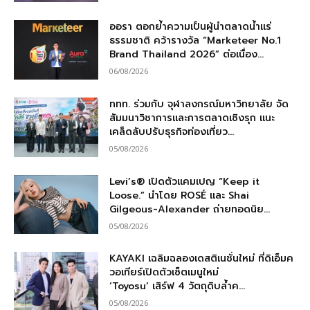
ออรา ตอกย้ำความเป็นผู้นำตลาดน้ำแร่
ธรรมชาติ คว้ารางวัล “Marketeer No.1
Brand Thailand 2026” ต่อเนื่อง...
06/08/2026
ททท. ร่วมกับ จุฬาลงกรณ์มหาวิทยาลัย จัด
สัมมนาวิชาการและการตลาดเชิงรุก แนะ
เคล็ดลับปรับธุรกิจท่องเที่ยว...
05/08/2026
Levi’s® เปิดตัวแคมเปญ “Keep it
Loose.” นำโดย ROSÉ และ Shai
Gilgeous-Alexander ถ่ายทอดนิย...
05/08/2026
KAYAKI เฉลิมฉลองเดสติเนชั่นใหม่ ที่ดิเอ็มค
วอเทียร์เปิดตัวเซ็ตเมนูใหม่
‘Toyosu’ เสิร์ฟ 4 วัตถุดิบล้ำค...
05/08/2026