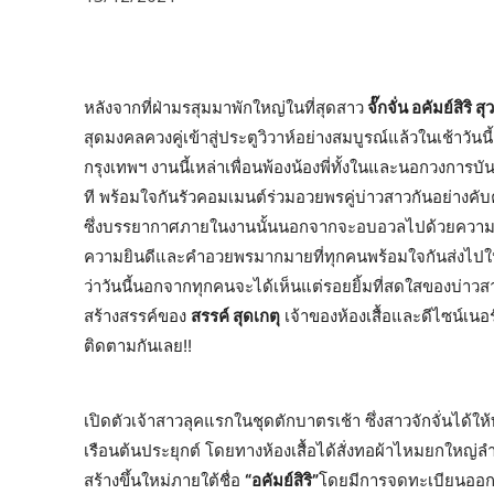
หลังจากที่ฝ่ามรสุมมาพักใหญ่ในที่สุดสาว
จั๊กจั่น อคัมย์สิริ 
สุดมงคลควงคู่เข้าสู่ประตูวิวาห์อย่างสมบูรณ์แล้วในเช้าวัน
กรุงเทพฯ งานนี้เหล่าเพื่อนพ้องน้องพี่ทั้งในและนอกวงการบัน
ที พร้อมใจกันรัวคอมเมนต์ร่วมอวยพรคู่บ่าวสาวกันอย่างคับคั
ซึ่งบรรยากาศภายในงานนั้นนอกจากจะอบอวลไปด้วยความสุขแ
ความยินดีและคำอวยพรมากมายที่ทุกคนพร้อมใจกันส่งไปให
ว่าวันนี้นอกจากทุกคนจะได้เห็นแต่รอยยิ้มที่สดใสของบ่าวสา
สร้างสรรค์ของ
สรรค์ สุดเกตุ
เจ้าของห้องเสื้อและดีไซน์เนอ
ติดตามกันเลย!!
เปิดตัวเจ้าสาวลุคแรกในชุดตักบาตรเช้า ซึ่งสาวจักจั่นได้ให
เรือนต้นประยุกต์ โดยทางห้องเสื้อได้สั่งทอผ้าไหมยกใหญ่ล
สร้างขึ้นใหม่ภายใต้ชื่อ
“อคัมย์สิริ”
โดยมีการจดทะเบียนออ