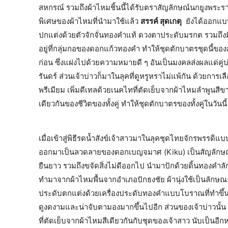
สหกรณ์ รวมถึงผ้าไหมชิ้นนี้ได้รับตราสัญลักษณ์นกยูงพร
พิเศษของผ้าไหมที่นำมาใช้แล้ว
สรรค์ สุดเกตุ
ยังได้ออกแบบ
ปกแต่งด้วยตัวจักจั่นทองคำแท้ ดวงตาประดับมรกต รวมถึงม
อยู่ที่กลุ่มกอของดอกแก้วทองคำ ทำให้ชุดตักบาตรชุดนี้ของ
ก่อน ซึ่งแฝงไปด้วยความหมายดี ๆ อันเป็นมงคลส่งผลแด่คู่บ่า
รันดร์ ส่วนเจ้าบ่าวก็มาในลุคที่ดูหรูหราไม่แพ้กัน ด้วยการ
พรีเมียม เพิ่มดีเทลด้วยเนคไทที่ตัดเย็บจากผ้าไหมลำพูนสีขา
เดียวกันของชีวิตของทั้งคู่ ทำให้ชุดตักบาตรของทั้งคู่ในวันน
เมื่อเข้าสู่พิธีรดน้ำสังข์เจ้าสาวมาในลุคชุดไทยจักรพรร
ออกมาเป็นลวดลายของดอกเบญจมาศ (Kiku) เป็นสัญลักษณ์แห
ยืนยาว รวมถึงขจัดสิ่งไม่ดีออกไป นำมาปักด้วยดิ้นทอง
ทำมาจากผ้าไหมพื้นจากอำเภอปักธงชัย ผ้านุ่งใช้เป็นลักษณ
ประดับตกแต่งด้วยเครื่องประดับทองคำแบบโบราณที่ทำขึ้นโด
ดูงดงามและน่าจับตามองมากขึ้นไปอีก ส่วนของเจ้าบ่าวนั้น
ที่ตัดเย็บจากผ้าไหมสีเดียวกันกับชุดของเจ้าสาว นับเป็นอี