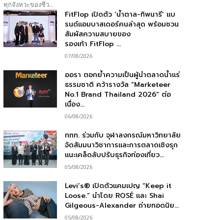
ทุกจังหวะของชีว...
FitFlop เปิดตัว ‘น้ำตาล-ทิพนารี’ แบ
รนด์แอมบาสเดอร์คนล่าสุด พร้อมชวน
สัมผัสความสบายของ
รองเท้า FitFlop ...
07/08/2026
ออรา ตอกย้ำความเป็นผู้นำตลาดน้ำแร่
ธรรมชาติ คว้ารางวัล “Marketeer
No.1 Brand Thailand 2026” ต่อ
เนื่อง...
06/08/2026
ททท. ร่วมกับ จุฬาลงกรณ์มหาวิทยาลัย
จัดสัมมนาวิชาการและการตลาดเชิงรุก
แนะเคล็ดลับปรับธุรกิจท่องเที่ยว...
05/08/2026
Levi’s® เปิดตัวแคมเปญ “Keep it
Loose.” นำโดย ROSÉ และ Shai
Gilgeous-Alexander ถ่ายทอดนิย...
05/08/2026