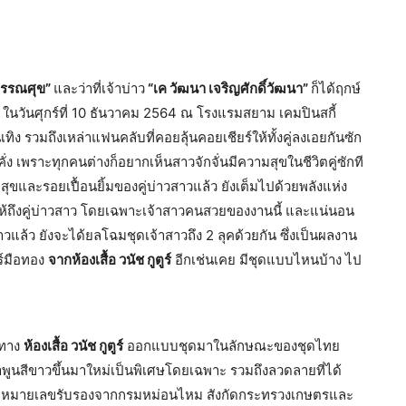
สุวรรณศุข”
และว่าที่เจ้าบ่าว
“เค วัฒนา เจริญศักดิ์วัฒนา”
ก็ได้ฤกษ์
นี้ ในวันศุกร์ที่ 10 ธันวาคม 2564 ณ โรงแรมสยาม เคมปินสกี้
เทิง รวมถึงเหล่าแฟนคลับที่คอยลุ้นคอยเชียร์ให้ทั้งคู่ลงเอยกันซัก
่ง เพราะทุกคนต่างก็อยากเห็นสาวจักจั่นมีความสุขในชีวิตคู่ซักที
ละรอยเปื้อนยิ้มของคู่บ่าวสาวแล้ว ยังเต็มไปด้วยพลังแห่ง
้ถึงคู่บ่าวสาว โดยเฉพาะเจ้าสาวคนสวยของงานนี้ และแน่นอน
วแล้ว ยังจะได้ยลโฉมชุดเจ้าสาวถึง 2 ลุคด้วยกัน ซึ่งเป็นผลงาน
ร์มือทอง
จากห้องเสื้อ วนัช กูตูร์
อีกเช่นเคย มีชุดแบบไหนบ้าง ไป
้ทาง
ห้องเสื้อ วนัช กูตูร์
ออกแบบชุดมาในลักษณะของชุดไทย
ำพูนสีขาวขึ้นมาใหม่เป็นพิเศษโดยเฉพาะ รวมถึงลวดลายที่ได้
กหมายเลขรับรองจากกรมหม่อนไหม สังกัดกระทรวงเกษตรและ