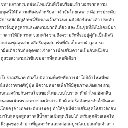
ะราชทานจากกรมหม่อนไหมเป็นที่เรียบร้อยแล้ว นอกจากความ
ชุดนี้ให้มีความพิเศษสำหรับสาวจักจั่นโดยเฉพาะ คือการประดับ
ีการสลักสัญลักษณ์ชื่อของเจ้าสาวลงบนตัวจักจั่นทองคำ ประทับ
สาวจั่นดูหรูหราและงดงามมากทีเดียว และเป็นชุดที่ยังไม่เคยมีมา
วสาวให้มีความสุขสมหวัง รวมถึงความรักที่จะอยู่คู่กันเป็นนิจนิ
เลือกสวมชุดสูทสากลสีครีมสุดสมาร์ทที่ตัดเย็บจากผ้าวูลเกรด
วผืนเดียวกันกับชุดของเจ้าสาว เพื่อเสริมความเป็นอันหนึ่งอัน
ี้ ดูสวยสง่างามน่าชื่นชมมากที่สุดเลยทีเดียว
ดิแบบโบราณสีนาค ตัวสไบมีความพิเศษคือการนำโอบิผ้าไหมที่ทอ
่งราชวงศ์ญี่ปุ่น มีความหมายเพื่อให้มีสุขภาพแข็งแรง อายุ
คำลักษณะคล้ายกับงานโขนของไทยแบบโบราณ ตัวผ้าไหมอัดกลีบ
ะนุ่งสดเน้นทรวดทรงของเจ้าสาว ปักด้วยคริสตัลทองคำทั้งผืนและ
ยครูช่างทองระดับบรมครู ทำให้ชุดนี้ช่วยเสริมลุคให้สาวจักจั่น
 มาในลุคชุดสูทสากลสีน้ำตาลเข้มสุดเรียบโก้ เสริมลุคด้วยเนคไท
กหนึ่งลุคของเจ้าบ่าวที่ดูสมาร์ทและหล่อสมบูรณ์แบบสมกับเจ้าสาว