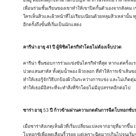
เพื่อนร่วมชั้นเรียนของเขาทำให้เขาปิดกั้นตัวเองจากสังคม 
ใครเห็นสิวและผิวหน้าที่ไม่เรียบเนียนด้วยหลุมสิวเหล่านั้น ทุ
อีกครั้งถึงขั้นที่เริ่มเป็นนักแสดง
คารีน่า อายุ
41 ปี ผู้พิชิตไตรกีฬาโดยไม่ต้องเจ็บปวด
คารีน่า ชื่นชอบการร่วมแข่งขันไตรกีฬาที่สุด หากแต่ครั้งแ
ปวดแสนสาหัส ทั้งตุ่มน้ำพอง ผิวถลอก ที่ทำให้การเข้าเส้น
ทำให้เธอรู้จักวิธีปกป้องผิวในระหว่างการแข่ง และไม่เกิดต
ทำให้เธอมีอิสระที่จะทำสิ่งที่รักโดยไม่มีอุปสรรคอีกต่อไป
ซาร่า อายุ
53
ปี ก้าวข้ามผ่านความกดดันการฉีดโบทอกซ์บ
เมื่อซาร่าสังเกตุเห็นผิวที่เริ่มเปลี่ยนแปลงจากอายุที่มาก
โบทอกซ์เพื่อลดเลือนริ้วรอย แต่เพราะฉีดมากเกินไปจนเริ่มจำ