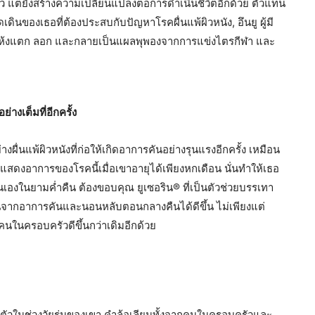
่อผิว แต่ยังสร้างความเปลี่ยนแปลงต่อการดำเนินชีวิตอีกด้วย ตัวแทน
ัดเดินของเธอที่ต้องประสบกับปัญหาโรคผื่นแพ้ผิวหนัง, อึนยู ผู้มี
ผิวที่แห้งแตก ลอก และกลายเป็นแผลพุพองจากการแข่งไตรกีฬา และ
่างเต็มที่อีกครั้ง
างผื่นแพ้ผิวหนังที่ก่อให้เกิดอาการคันอย่างรุนแรงอีกครั้ง เหมือน
สดงอาการของโรคนี้เมื่อเขาอายุได้เพียงหกเดือน นั่นทำให้เธอ
ตนเองในยามค่ำคืน ต้องขอบคุณ ยูเซอริน® ที่เป็นตัวช่วยบรรเทา
จากอาการคันและนอนหลับตอนกลางคืนได้ดีขึ้น ไม่เพียงแต่
คนในครอบครัวดีขึ้นกว่าเดิมอีกด้วย
อตัวในช่วงวัยรุ่นของเขา คำล้อเลียนทั้งจากคนในครอบครัวและ