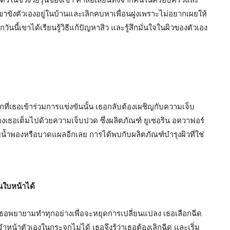
เขาขังตัวเองอยู่ในบ้านและเลิกคบหาเพื่อนฝูงเพราะไม่อยากเผยให้
กวันนี้เขาได้เรียนรู้วิธีแก้ปัญหาสิว และรู้สึกมั่นใจในผิวของตัวเอง
รกที่เธอเข้าร่วมการแข่งขันนั้น เธอกลับต้องเผชิญกับความเจ็บ
ของเธอเต็มไปด้วยความเจ็บปวด ซึ่งผลิตภัณฑ์ ยูเซอริน อควาฟอร์
ุ่มน้ำพองหรือบาดแผลอีกเลย การได้พบกับผลิตภัณฑ์บำรุงผิวที่ใช่
นใบหน้าได้
ขึ้น เธอพยายามทำทุกอย่างเพื่อจะหยุดการเปลี่ยนแปลง เธอเลือกฉีด
หน้าตัวเองในกระจกไม่ได้ เธอจึงรู้ว่าเธอต้องเลิกฉีด และเริ่ม