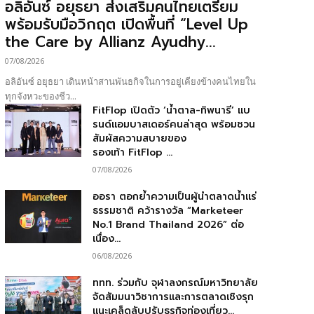
อลิอันซ์ อยุธยา ส่งเสริมคนไทยเตรียม
พร้อมรับมือวิกฤต เปิดพื้นที่ “Level Up
the Care by Allianz Ayudhy...
07/08/2026
อลิอันซ์ อยุธยา เดินหน้าสานพันธกิจในการอยู่เคียงข้างคนไทยใน
ทุกจังหวะของชีว...
FitFlop เปิดตัว ‘น้ำตาล-ทิพนารี’ แบ
รนด์แอมบาสเดอร์คนล่าสุด พร้อมชวน
สัมผัสความสบายของ
รองเท้า FitFlop ...
07/08/2026
ออรา ตอกย้ำความเป็นผู้นำตลาดน้ำแร่
ธรรมชาติ คว้ารางวัล “Marketeer
No.1 Brand Thailand 2026” ต่อ
เนื่อง...
06/08/2026
ททท. ร่วมกับ จุฬาลงกรณ์มหาวิทยาลัย
จัดสัมมนาวิชาการและการตลาดเชิงรุก
แนะเคล็ดลับปรับธุรกิจท่องเที่ยว...