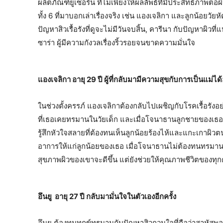
ผลิตภัณฑ์ยูเซอริน ที่ไม่เพียงให้ผลลัพธ์ที่มีประสิทธิภาพต
ทั้ง 6 ที่มาบอกเล่าเรื่องจริง เช่น แองเจลิกา และลูกน้อยวัยห
ปัญหาสิวเรื้อรังที่ดูจะไม่มีวันจบสิ้น, คารีนา กับปัญหา
ซาร่า ผู้มีความกังวลเรื่องริ้วรอยจนขาดความมั่นใจ
แองเจลิกา อายุ 29 ปี ผู้ที่กลับมามีความสุขกับการเป็นแม่ได้อย
ในช่วงตั้งครรภ์ แองเจลิกาต้องกลับไปเผชิญกับโรคเรื้อรังอย่
ที่เธอเคยทรมานในวัยเด็ก และเมื่อโจนาธานลูกชายของเธอแ
รู้สึกหัวใจสลายที่ต้องทนเห็นลูกน้อยร้องไห้และแกะเกาผิว
อาการให้แก่ลูกน้อยของเธอ เมื่อโจนาธานไม่ต้องทนทรมาน
สุขภาพผิวของเขาจะดีขึ้น แต่ยังช่วยให้คุณภาพชีวิตของทุก
อึนยู อายุ
27 ปี กลับมามั่นใจในตัวเองอีกครั้ง
อึนยู ต้องทนทุกข์ทรมานกับปัญหาสิวกวนใจที่ถือว่าสาหัสพ