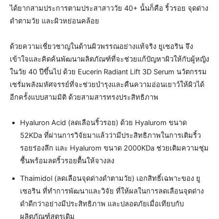
ได้ยากสามประการตามประสาสาววัย 40+ นั้นก็คือ ริ้วรอย จุดด่าง
ดำตามวัย และผิวหย่อนคล้อย
ด้วยความเชี่ยวชาญในด้านผิวพรรณอย่างแท้จริง ยูเซอริน จึง
เข้าใจและคิดค้นพัฒนาผลิตภัณฑ์ที่จะช่วยแก้ปัญหาผิวให้กับผู้หญิง
ในวัย 40 ปีขึ้นไป ด้วย Eucerin Radiant Lift 3D Serum นวัตกรรม
เซรั่มพลังมหัศจรรย์ที่จะช่วยบำรุงและคืนความอ่อนเยาว์ให้ผิวได้
อีกครั้งแบบสามมิติ ด้วยสามสารทรงประสิทธิภาพ
Hyaluron Acid (ลดเลือนริ้วรอย) ด้วย Hyalurom ขนาด
52KDa ที่ผ่านการวิจัยมาแล้วว่ามีประสิทธิภาพในการเติมริ้ว
รอยร่องลึก และ Hyalurom ขนาด 2000KDa ช่วยเติมความชุ่ม
ชื้นพร้อมลดริ้วรอยตื้นให้จางลง
Thaimidol (ลดเลือนจุดด่างดำตามวัย) เอกสิทธิ์เฉพาะของ ยู
เซอริน ที่ทำการพัฒนาและวิจัย ที่ให้ผลในการลดเลือนจุดด่าง
ดำดีกว่าอย่างมีประสิทธิภาพ และปลอดภัยเมื่อเทียบกับ
ผลิตภัณฑ์สูตรเดิม