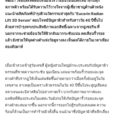
พัฒนา วิจัยและทดสอบจนมั่นใจว่าอ่อนโยนและเหมาะกับทุก
สภาพผิว พร้อมได้รับความไว้วางใจจากผู้เชี่ยวชาญด้านผิวหนัง
แนะนำผลิตภัณฑ์บำรุงผิวนวัตกรรมล่าสุดกับ “Eucerin Radian
Lift 3D Serum” ตอบโจทย์ปัญหาผิวสำหรับสาววัย 40 ปีขึ้นไป
ด้วยสารบำรุงทรงประสิทธิภาพเอกสิทธิ์เฉพาะจากยูเซอริน ที่
นอกจากจะช่วยย้อนวัยให้ผิวกลับมากระชับแน่น ลดเลือนริ้วรอย
แล้ว ยังช่วยให้จุดด่างดำแห่งวัยดูจางลง เห็นผลได้ภายในเวลาเพียง
สองสัปดาห์
เมื่อเข้าล่วงเข้าสู่วัยเลขสี่ ผู้หญิงส่วนใหญ่มักจะประสบกับปัญหาผิว
พรรณที่ขาดความกระชับ นุ่มเนียน แถมมาพร้อมริ้วรอยและจุด
ด่างดำที่ปรากฏให้เห็นเด่นชัดขึ้นง่ายดายกว่าเมื่อครั้งยังอยู่ในวัย
เลขสาม สาเหตุเป็นเพราะผิวพรรณในวัย 40 ปีขึ้นไปจะสูญเสียคอ
ลลาเจนและอิลาสตินไปอย่างรวดเร็ว บวกกับสภาพอากาศและ
มลพิษที่ต้องประสบในแต่ละวันยังก่อให้เกิดปัญหาริ้วรอยและจุด
ด่างดำสะสมมากขึ้น นอกจากนี้การออกไปสู้รบกับแสงแดด ความ
ร้อนก็ล้วนเป็นการทำร้ายผิวทั้งสิ้น จนนำมาซึ่งปัญหาผิวที่หลีกเลี่ยง