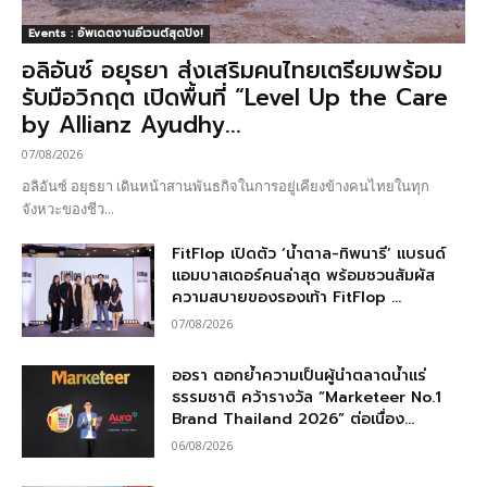
Events : อัพเดตงานอีเวนต์สุดปัง!
อลิอันซ์ อยุธยา ส่งเสริมคนไทยเตรียมพร้อม
รับมือวิกฤต เปิดพื้นที่ “Level Up the Care
by Allianz Ayudhy...
07/08/2026
อลิอันซ์ อยุธยา เดินหน้าสานพันธกิจในการอยู่เคียงข้างคนไทยในทุก
จังหวะของชีว...
FitFlop เปิดตัว ‘น้ำตาล-ทิพนารี’ แบรนด์
แอมบาสเดอร์คนล่าสุด พร้อมชวนสัมผัส
ความสบายของรองเท้า FitFlop ...
07/08/2026
ออรา ตอกย้ำความเป็นผู้นำตลาดน้ำแร่
ธรรมชาติ คว้ารางวัล “Marketeer No.1
Brand Thailand 2026” ต่อเนื่อง...
06/08/2026