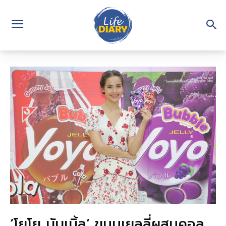
‘โยโย บับเบิ้ล’ ขนมเยลลี่ผสมคอล