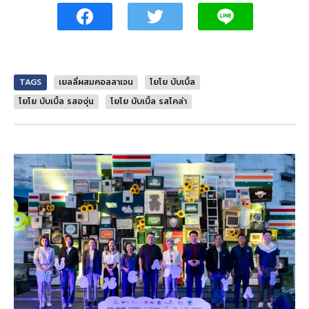
TAGS
เยลลี่ผสมคอลลาเจน
โยโย บับเบิ้ล
โยโย บับเบิ้ล รสองุ่น
โยโย บับเบิ้ล รสโคล่า