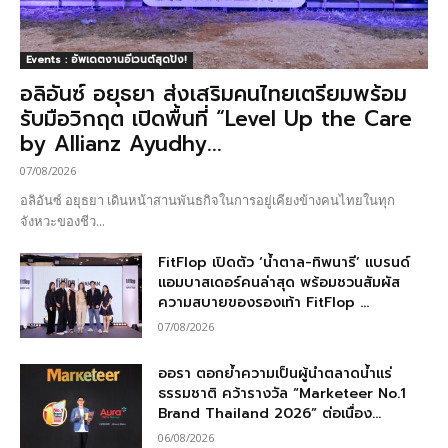
Events : อัพเดตงานอีเวนต์สุดปัง!
อลิอันซ์ อยุธยา ส่งเสริมคนไทยเตรียมพร้อม
รับมือวิกฤต เปิดพื้นที่ “Level Up the Care
by Allianz Ayudhy...
07/08/2026
อลิอันซ์ อยุธยา เดินหน้าสานพันธกิจในการอยู่เคียงข้างคนไทยในทุก
จังหวะของชีว...
FitFlop เปิดตัว ‘น้ำตาล-ทิพนารี’ แบรนด์
แอมบาสเดอร์คนล่าสุด พร้อมชวนสัมผัส
ความสบายของรองเท้า FitFlop ...
07/08/2026
ออรา ตอกย้ำความเป็นผู้นำตลาดน้ำแร่
ธรรมชาติ คว้ารางวัล “Marketeer No.1
Brand Thailand 2026” ต่อเนื่อง...
06/08/2026