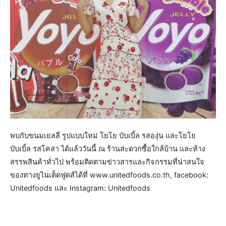
พบกับขนมเยลลี่ รูปแบบใหม่ โยโย บับเบิ้ล รสองุ่น และโยโย
บับเบิ้ล รสโคล่า ได้แล้ววันนี้ ณ ร้านสะดวกซื้อใกล้บ้าน และห้าง
สรรพสินค้าทั่วไป พร้อมติดตามข่าวสารและกิจกรรมที่น่าสนใจ
ของทางยูไนเต็ดฟูดส์ได้ที่ www.unitedfoods.co.th, facebook:
Unitedfoods และ Instagram: Unitedfoods