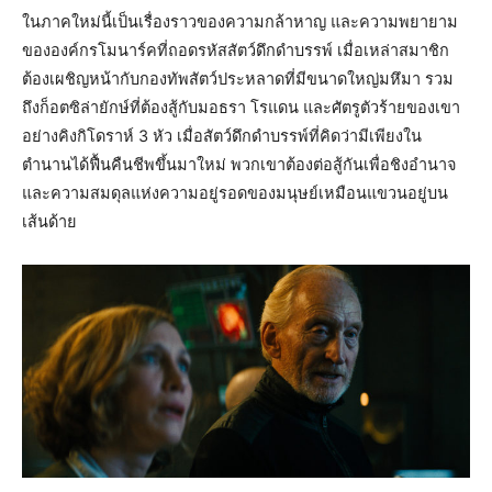
ในภาคใหม่นี้เป็นเรื่องราวของความกล้าหาญ และความพยายาม
ขององค์กรโมนาร์คที่ถอดรหัสสัตว์ดึกดำบรรพ์ เมื่อเหล่าสมาชิก
ต้องเผชิญหน้ากับกองทัพสัตว์ประหลาดที่มีขนาดใหญ่มหึมา รวม
ถึงก็อตซิล่ายักษ์ที่ต้องสู้กับมอธรา โรแดน และศัตรูตัวร้ายของเขา
อย่างคิงกิโดราห์ 3 หัว เมื่อสัตว์ดึกดำบรรพ์ที่คิดว่ามีเพียงใน
ตำนานได้ฟื้นคืนชีพขึ้นมาใหม่ พวกเขาต้องต่อสู้กันเพื่อชิงอำนาจ
และความสมดุลแห่งความอยู่รอดของมนุษย์เหมือนแขวนอยู่บน
เส้นด้าย