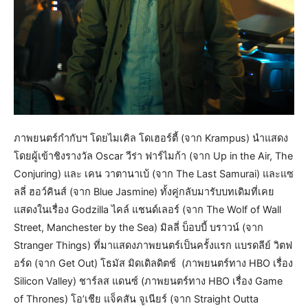
ภาพยนตร์กำกับฯ โดยไมเคิล โดเฮอร์ตี้ (จาก Krampus) นำแสดง
โดยผู้เข้าชิงรางวัล Oscar วีร่า ฟาร์ไมก้า (จาก Up in the Air, The
Conjuring) และ เคน วาตานาเบ้ (จาก The Last Samurai) และแซ
ลลี่ ฮอว์คินส์ (จาก Blue Jasmine) ทั้งคู่กลับมารับบทเดิมที่เคย
แสดงในเรื่อง Godzilla ไคล์ แชนด์เลอร์ (จาก The Wolf of Wall
Street, Manchester by the Sea) มิลลี่ บ็อบบี้ บราวน์ (จาก
Stranger Things) ที่มาแสดงภาพยนตร์เป็นครั้งแรก แบรดลีย์ วิตฟ
อร์ด (จาก Get Out) โธมัส มิดเดิลดิตช์ (ภาพยนตร์ทาง HBO เรื่อง
Silicon Valley) ชาร์ลส แดนซ์ (ภาพยนตร์ทาง HBO เรื่อง Game
of Thrones) โอ’เชีย แจ็คสัน จูเนียร์ (จาก Straight Outta