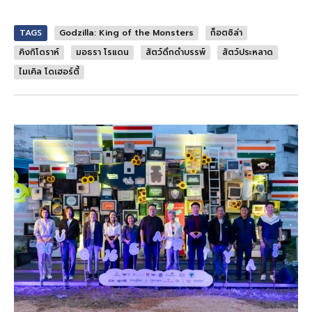
TAGS
Godzilla: King of the Monsters
ก็อตซิล่า
คิงกิโดราห์
มอธรา โรแดน
สัตว์ดึกดำบรรพ์
สัตว์ประหลาด
ไมเคิล โดเฮอร์ตี้