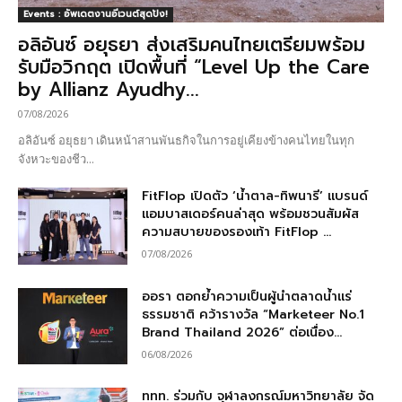
Events : อัพเดตงานอีเวนต์สุดปัง!
อลิอันซ์ อยุธยา ส่งเสริมคนไทยเตรียมพร้อม
รับมือวิกฤต เปิดพื้นที่ “Level Up the Care
by Allianz Ayudhy...
07/08/2026
อลิอันซ์ อยุธยา เดินหน้าสานพันธกิจในการอยู่เคียงข้างคนไทยในทุก
จังหวะของชีว...
FitFlop เปิดตัว ‘น้ำตาล-ทิพนารี’ แบรนด์
แอมบาสเดอร์คนล่าสุด พร้อมชวนสัมผัส
ความสบายของรองเท้า FitFlop ...
07/08/2026
ออรา ตอกย้ำความเป็นผู้นำตลาดน้ำแร่
ธรรมชาติ คว้ารางวัล “Marketeer No.1
Brand Thailand 2026” ต่อเนื่อง...
06/08/2026
ททท. ร่วมกับ จุฬาลงกรณ์มหาวิทยาลัย จัด