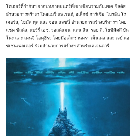
โดเฮอร์ตี้กำกับฯ จากบทภาพยนตร์ที่เขาเขียนร่วมกับแซค ชีลด์ส
อำนวยการสร้างฯ โดยแมรี่ แพเรนต์, อเล็กซ์ การ์เซีย, ไบรอัน โร
เจอร์ส, โธมัส ทุล และ จอน แจชนี่ อำนวยการสร้างบริหารฯ โดย
แซค ชีลด์ส, แบร์รี่ เอช. วอลด์แมน, แดน ลิน, รอย ลี, โยชิมิตสึ บัน
โนะ และ เคนจิ โอคุฮิระ โดยมีอเล็กซานดรา เม็นเดส และ เจย์ แอ
ชเชนเฟลเตอร์ ร่วมอำนวยการสร้างฯ สำหรับเลเจนดารี่