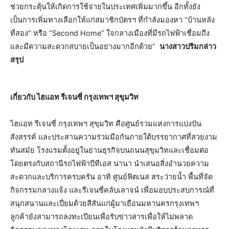
ช่วยกระตุ้นให้เกิดการใช้จ่ายในประเทศเพิ่มมากขึ้น อีกทั้งยัง
เป็นการเพิ่มทางเลือกให้แก่สมาชิกบัตรฯ ที่กำลังมองหา “บ้านหลัง
ที่สอง” หรือ “Second Home” ใจกลางเมืองที่มีรถไฟฟ้าเชื่อมถึง
และมีความสะดวกสบายเป็นอย่างมากอีกด้วย”
นางสาวปริมกล่าว
สรุป
เกี่ยวกับ ไฮแอท รีเจนซี่ กรุงเทพฯ สุขุมวิท
ไฮแอท รีเจนซี่ กรุงเทพฯ สุขุมวิท คือศูนย์รวมแห่งการแบ่งปัน
สังสรรค์ และประสานความร่วมมือกันภายใต้บรรยากาศที่สวยงาม
ทันสมัย โรงแรมตั้งอยู่ในย่านธุรกิจบนถนนสุขุมวิทและเชื่อมต่อ
โดยตรงกับสถานีรถไฟฟ้าบีทีเอส นานา นำเสนอสิ่งอำนวยความ
สะดวกและบริการครบครัน อาทิ ศูนย์ฟิตเนส สระว่ายน้ำ พื้นที่จัด
กิจกรรมกลางแจ้ง และรีเจนซี่คลับเลาจน์ เพื่อมอบประสบการณ์ที่
สนุกสนานและเปี่ยมด้วยสีสันแก่ผู้มาเยือนมหานครกรุงเทพฯ
ลูกค้ายังสามารถลงทะเบียนเพื่อรับข่าวสารเพื่อให้ไม่พลาด