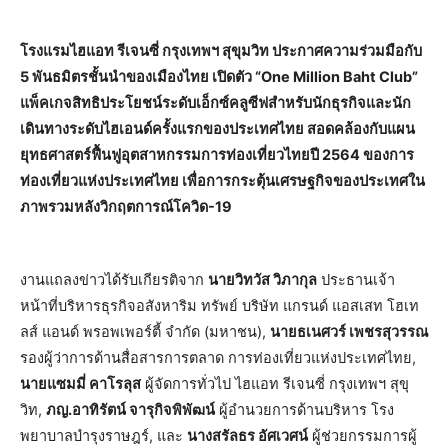
โรงแรมไฮแอท รีเจนซี่ กรุงเทพฯ สุขุมวิท ประกาศความร่วมมือกับ
5 พันธมิตรชั้นนำของเมืองไทย เปิดตัว “One Million Baht Club”
แพ็คเกจสิทธิประโยชน์ระดับเอ็กซ์คลูซีฟสำหรับนักธุรกิจและนัก
เดินทางระดับไฮเอนด์ครั้งแรกของประเทศไทย สอดคล้องกับแผน
ยุทธศาสตร์ฟื้นฟูอุตสาหกรรมการท่องเที่ยวไทยปี 2564 ของการ
ท่องเที่ยวแห่งประเทศไทย เพื่อการกระตุ้นเศรษฐกิจของประเทศใน
ภาพรวมหลังวิกฤตการณ์โควิด-19
งานแถลงข่าวได้รับเกียรติจาก
นายวิทวัส วิภากุล
ประธานเจ้า
หน้าที่บริหารธุรกิจอสังหาริม ทรัพย์ บริษัท แกรนด์ แอสเสท โฮเท
ลส์ แอนด์ พรอพเพอร์ตี้ จำกัด (มหาชน),
นายธเนศวร์ เพชรสุวรรณ
รองผู้ว่าการด้านสื่อสารการตลาด การท่องเที่ยวแห่งประเทศไทย,
นายแซมมี่ คาโรลุส
ผู้จัดการทั่วไป ไฮแอท รีเจนซี่ กรุงเทพฯ สุขุ
วิท,
ภญ.อาทิรัตน์ จารุกิจพิพัฒน์
ผู้อำนวยการด้านบริหาร โรง
พยาบาลบำรุงราษฎร์, และ
นางสรัลธร อัศเวศน์
ผู้ช่วยกรรมการผู้