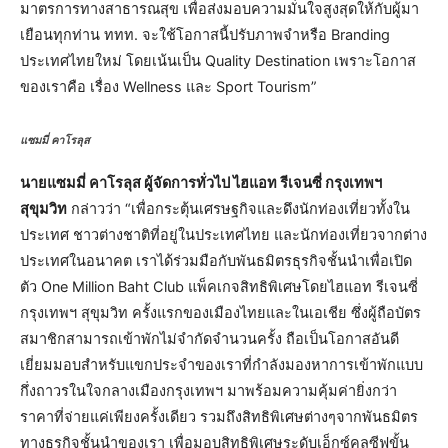
มาตรการทางสาธารณสุข เพื่อส่งมอบความมั่นใจสูงสุดให้กับผู้มา
เยือนทุกท่าน ททท. จะใช้โอกาสนี้ปรับภาพจำหรือ Branding
ประเทศไทยใหม่ โดยเน้นเป็น Quality Destination เพราะโอกาส
ของเราคือ เรื่อง Wellness และ Sport Tourism”
แซมมี่ คาโรลุส
นายแซมมี่ คาโรลุส ผู้จัดการทั่วไป ไฮแอท รีเจนซี่ กรุงเทพฯ
สุขุมวิท
กล่าวว่า “เพื่อกระตุ้นเศรษฐกิจและดึงนักท่องเที่ยวทั้งใน
ประเทศ ชาวต่างชาติที่อยู่ในประเทศไทย และนักท่องเที่ยวจากต่าง
ประเทศในอนาคต เราได้ร่วมมือกับพันธมิตรธุรกิจชั้นนำเพื่อเปิด
ตัว One Million Baht Club แพ็คเกจสิทธิพิเศษโดยไฮแอท รีเจนซี่
กรุงเทพฯ สุขุมวิท ครั้งแรกของเมืองไทยและในเอเชีย ซึ่งผู้ถือบัตร
สมาชิกสามารถเข้าพักไม่จำกัดจำนวนครั้ง ถือเป็นโอกาสอันดี
เยี่ยมมอบสำหรับแขกประจำของเราที่กำลังมองหาการเข้าพักแบบ
กึ่งถาวรในใจกลางเมืองกรุงเทพฯ มาพร้อมความคุ้มค่ายิ่งกว่า
ราคาที่จ่ายแค่เพียงครั้งเดียว รวมถึงสิทธิพิเศษต่างๆจากพันธมิตร
ทางธุรกิจชั้นนำของเรา เพื่อมอบสิทธิพิเศษระดับเอ็กซ์คลูซีฟขั้น