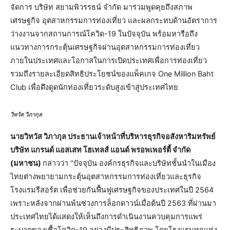
จัดการ บริษัท สยามพิวรรธน์ จำกัด มาร่วมพูดคุยถึงสภาพ
เศรษฐกิจ อุตสาหกรรมการท่องเที่ยว และผลกระทบด้านอัตราการ
ว่างงานจากสถานการณ์โควิด-19 ในปัจจุบัน พร้อมหารือถึง
แนวทางการกระตุ้นเศรษฐกิจผ่านอุตสาหกรรมการท่องเที่ยว
ภายในประเทศและโอกาสในการเปิดประเทศเพื่อการท่องเที่ยว
รวมถึงรายละเอียดสิทธิประโยชน์ของแพ็คเกจ One Million Baht
Club เพื่อดึงดูดนักท่องเที่ยวระดับสูงเข้าสู่ประเทศไทย
วิทวัส วิภากุล
นายวิทวัส วิภากุล ประธานเจ้าหน้าที่บริหารธุรกิจอสังหาริมทรัพย์
บริษัท แกรนด์ แอสเสท โฮเทลส์ แอนด์ พรอพเพอร์ตี้ จำกัด
(มหาชน)
กล่าวว่า “ปัจจุบัน องค์กรธุรกิจและบริษัทชั้นนำในเมือง
ไทยต่างพยายามกระตุ้นอุตสาหกรรมการท่องเที่ยวและธุรกิจ
โรงแรมรีสอร์ต เพื่อช่วยกันฟื้นฟูเศรษฐกิจของประเทศในปี 2564
เพราะหลังจากผ่านพ้นช่วงการล็อกดาวน์เมื่อต้นปี 2563 ที่ผ่านมา
ประเทศไทยได้แสดงให้เห็นถึงการดำเนินงานควบคุมการแพร่
ระบาดของเชื้อโควิด-19 อย่างมีประสิทธิภาพ โดยโรงแรมทุกแห่ง