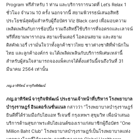
Program ฟรีสำหรับ 1 ท่าน และบริการการนวดที่ Let’s Relax 1
ชั่วโมง จำนวน 10 ครั้ง นอกจากนี้ สยามพิวรรธน์เสนอสิทธิ
ประโยชน์สุดคุ้มสำหรับผู้ถือบัตร Viz Black card เพื่อมอบความ
เพลิดเพลินกับการช้อปปิ้ง รวมถึงสิทธิ์ใช้บริการที่จอดรถและเลาจน์
ฟรีที่สยามพารากอน สยามเซ็นเตอร์ ไอคอนสยาม และสยาม
ดิสคัฟเวอรี่ เรามั่นใจว่าทั้งลูกค้าชาวไทย ชาวต่างชาติที่พำนักใน
ไทย และลูกค้าองค์กร จะได้เพลิดเพลินกับบริการพิเศษเหล่านี้
สำหรับผู้สนใจสามารถจองแพ็คเกจได้ตั้งแต่วันนี้จนถึงวันที่ 31
มีนาคม 2564 เท่านั้น
ภญ.อาทิรัตน์ จารุกิจพิพัฒน์
ภญ.อาทิรัตน์ จารุกิจพิพัฒน์
ประธานเจ้าหน้าที่บริหาร โรงพยาบาล
บำรุงราษฎร์ อินเตอร์เนชั่นแนล
กล่าวว่า “โรงพยาบาลบำรุงราษฎร์
ยินดีที่ได้ร่วมมือกับไฮแอท รีเจนซี่ กรุงเทพฯ สุขุมวิท เพื่อนำเสนอ
บริการด้านสุขภาพระดับไฮเอนด์ของเราแก่สมาชิกผู้ถือบัตร “One
Million Baht Club” โรงพยาบาลบำรุงราษฎร์เป็นโรงพยาบาลแห่ง