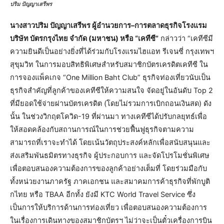
ปริม ปัญญาเสรีพร
นางสาวปริม ปัญญาเสรีพร ผู้อำนวยการ–การตลาดธุรกิจโรงแรม
บริษัท บัตรกรุงไทย จำกัด (มหาชน) หรือ “เคทีซี”
กล่าวว่า “เคทีซีมี
ความยินดีเป็นอย่างยิ่งที่ได้ร่วมกับโรงแรมไฮแอท รีเจนซี่ กรุงเทพฯ
สุขุมวิท ในการมอบสิทธิพิเศษสำหรับสมาชิกบัตรเครดิตเคทีซี ใน
การจองแพ็คเกจ “One Million Baht Club” ธุรกิจท่องเที่ยวนับเป็น
ธุรกิจสำคัญที่ลูกค้าของเคทีซีให้ความสนใจ จัดอยู่ในอันดับ Top 2
ที่มียอดใช้จ่ายผ่านบัตรเครดิต (โดยไม่รวมการเบิกถอนเงินสด) ดัง
นั้น ในช่วงวิกฤตโควิด-19 ที่ผ่านมา ทางเคทีซีได้ปรับกลยุทธ์เพื่อ
ให้สอดคล้องกับสถานการณ์ในการช่วยฟื้นฟูธุรกิจตามความ
สามารถที่เราจะทำได้ โดยเน้นวัตถุประสงค์หลักเพื่อสนับสนุนและ
ส่งเสริมพันธมิตรทางธุรกิจ ผู้ประกอบการ และจัดโปรโมชั่นพิเศษ
เพื่อตอบสนองความต้องการของลูกค้าอย่างเต็มที่ โดยร่วมมือกับ
ทั้งหน่วยงานภาครัฐ ภาคเอกชน และสมาคมการค้าธุรกิจที่พักบูติ
กไทย หรือ TBAA อีกทั้ง ยังมี KTC World Travel Service ซึ่ง
เป็นการให้บริการด้านการท่องเที่ยว เพื่อตอบสนองความต้องการ
ในเรื่องการเดินทางของสมาชิกบัตรฯ ไม่ว่าจะเป็นตั๋วเครื่องการบิน