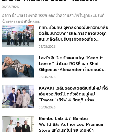
06/08/2026
ออรา น้ำแร่ธรรมชาติ 100% ตอกย้ำความสำเร็จในฐานะแบรนด์
น้ำแร่ธรรมชาติที่ครอง...
ททท. ร่วมกับ จุฬาลงกรณ์มหาวิทยาลัย
จัดสัมมนาวิชาการและการตลาดเชิงรุก
แนะเคล็ดลับปรับธุรกิจท่องเที่ยว...
05/08/2026
Levi’s® เปิดตัวแคมเปญ “Keep it
Loose.” นำโดย ROSÉ และ Shai
Gilgeous-Alexander ถ่ายทอดนิย...
05/08/2026
KAYAKI เฉลิมฉลองเดสติเนชั่นใหม่ ที่ดิ
เอ็มควอเทียร์เปิดตัวเซ็ตเมนูใหม่
‘Toyosu’ เสิร์ฟ 4 วัตถุดิบล้ำค...
05/08/2026
Bambu Lab เปิด Bambu
World และ Authorized Premium
Store แห่งแรกในไทย เดินหน้า