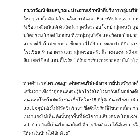
ดร.วรวัฒน์ ชัยยศบูรณะ ประธานเจ้าหน้าที่บริหาร กลุ่มบริษั
ใหม่ๆ เรายึดมั่นปณิธานในการพัฒนา Eco-Wellness Innova
ร์เชื่อว่าผลิตภัณฑ์
ตัวใหม่ล่าสุดนี้จะตอบโจทย์กลุ่มคนรัก
นวัตกรรม โกลด์ ไอออน ที่เราทุ่มทุนวิจัย และพัฒนาไปม
แบรนด์อื่นในท้องตลาด ซึ่งตอนนี้ได้รับการตอบรับที่ดีมา
โรงเรียน ร้านอาหาร และกลุ่มครอบครัว ก็ต่างมองหาผลิตภัณฑ์
สีเบเยอร์ชิลด์ แอนตี้ไวรัส ได้รับการรับรองจากสถาบันไว
ทางด้าน
รศ.ดร.เจษฎา เด่นดวงบริพันธ์ อาจารย์ประจำภาค
เสริมว่า “เชื่อว่าทุกคนคงจะรู้จักไวรัสโคโรนากันเป็นอย่างดี
คน และโรคในสัตว์ เช่น เชื้อโควิด-19 ที่รู้จักกัน หรือสายพ
และปัจจุบันยังไม่มีวัคซีนรักษา ซึ่งตัวไวรัสนี้มีขนาดเล็กม
เปล่ามองไม่เห็น ดังนั้นทุกพื้นที่จึงมีความเสี่ยงหมด โดยเฉพาะ
ผนังบ้าน วันนี้เป็นเรื่องน่ายินดี ที่การป้องกันไม่ได้มีแค่ก
ให้คนในบ้านได้อีกด้วย”