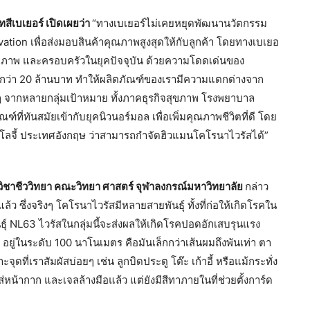
ทสีเบเยอร์ เปิดเผยว่า
“ทางเบเยอร์ไม่เคยหยุดพัฒนานวัตกรรม
tion เพื่อส่งมอบสินค้าคุณภาพสูงสุดให้กับลูกค้า โดยทางเบเยอ
สุขภาพ และครอบครัวในยุคปัจจุบัน ด้วยความโดดเด่นของ
ากกว่า 20 ล้านบาท ทำให้ผลิตภัณฑ์ของเรามีความแตกต่างจาก
ก ๆ จากหลายกลุ่มเป้าหมาย ทั้งภาคธุรกิจสุขภาพ โรงพยาบาล
ที่ทันสมัยเข้ากับยุคนิวนอร์มอล เพื่อเพิ่มคุณภาพชีวิตที่ดี โดย
โรโลจี้ ประเทศอังกฤษ ว่าสามารถกำจัดฮิวแมนโคโรนาไวรัสได้”
วิชาชีววิทยา คณะวิทยา ศาสตร์ จุฬาลงกรณ์มหาวิทยาลัย
กล่าว
แล้ว ซึ่งจริงๆ โคโรนาไวรัสมีหลายสายพันธุ์ ทั้งที่ก่อให้เกิดโรคใน
ันธุ์ NL63 ไวรัสในกลุ่มนี้จะส่งผลให้เกิดโรคปอดอักเสบรุนแรง
าก อยู่ในระดับ 100 นาโนเมตร คือมันเล็กกว่าเส้นผมถึงพันเท่า ตา
จุดที่เราสัมผัสบ่อยๆ เช่น ลูกบิดประตู โต๊ะ เก้าอี้ หรือแม้กระทั่ง
ารใส่หน้ากาก และเจลล้างมือแล้ว แต่ยังมีสีทาภายในที่ช่วยตั้งการ์ด