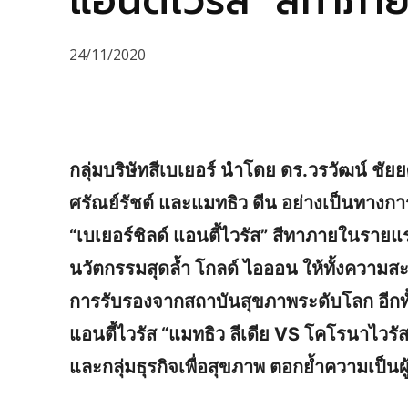
แอนตี้ไวรัส’ สีทาภา
24/11/2020
กลุ่มบริษัทสีเบเยอร์ นำโดย ดร.วรวัฒน์ ชัยย
ศรัณย์รัชต์ และแมทธิว ดีน อย่างเป็นทางก
“เบเยอร์ชิลด์ แอนตี้ไวรัส” สีทาภายในราย
นวัตกรรมสุดล้ำ โกลด์ ไอออน ให้ทั้งควา
การรับรองจากสถาบันสุขภาพระดับโลก อีกทั
แอนตี้ไวรัส “แมทธิว ลีเดีย VS โคโรนาไวรัส
และกลุ่มธุรกิจเพื่อสุขภาพ ตอกย้ำความเป็น