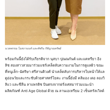
นวลพรรณ โอสถานนท์ และทัชริน กิติญาณทรัพย์
พร้อมกันนี้ยังได้รับเกียรติจาก นุสบา ปุณณกันต์ และแคทรียา อิง
ลิช สองสาวสวยมาร่วมแชร์เคล็ดลับความงามในการดูแลผิว ขณะ
ที่หนูเล็ก-ฉัตริษา ศรีสานติวงศ์ นำเคล็ดลับการบริหารใบหน้าให้แล
ดูอ่อนวัยและกระชับด้วยศาสตร์โยคะ งานนี้ยังมี คลิมอง เดอ ลองวิ
ลิแว และซีลีน ลาแพรดิช บินตรงจากฝรั่งเศสมาร่วมแนะนำ
ผลิตภัณฑ์ Anti Age Global ด้วย ณ ลานเอเทรียม 2 เซ็นทรัลเวิลด์