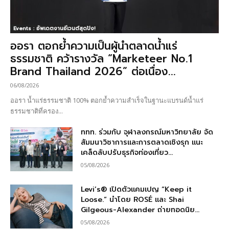
Events : อัพเดตงานอีเวนต์สุดปัง!
ออรา ตอกย้ำความเป็นผู้นำตลาดน้ำแร่
ธรรมชาติ คว้ารางวัล “Marketeer No.1
Brand Thailand 2026” ต่อเนื่อง...
06/08/2026
ออรา น้ำแร่ธรรมชาติ 100% ตอกย้ำความสำเร็จในฐานะแบรนด์น้ำแร่
ธรรมชาติที่ครอง...
ททท. ร่วมกับ จุฬาลงกรณ์มหาวิทยาลัย จัด
สัมมนาวิชาการและการตลาดเชิงรุก แนะ
เคล็ดลับปรับธุรกิจท่องเที่ยว...
05/08/2026
Levi’s® เปิดตัวแคมเปญ “Keep it
Loose.” นำโดย ROSÉ และ Shai
Gilgeous-Alexander ถ่ายทอดนิย...
05/08/2026