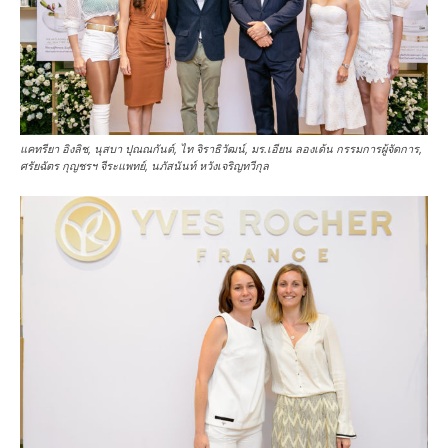
แคทรียา อิงลิช, นุสบา ปุณณกันต์, ไท จิราธิวัฒน์, มร.เอียน ลองเด้น กรรมการผู้จัดการ,
ศรัยฉัตร กุญชรฯ จีระแพทย์, นภัสนันท์ หวังเจริญทวีกุล