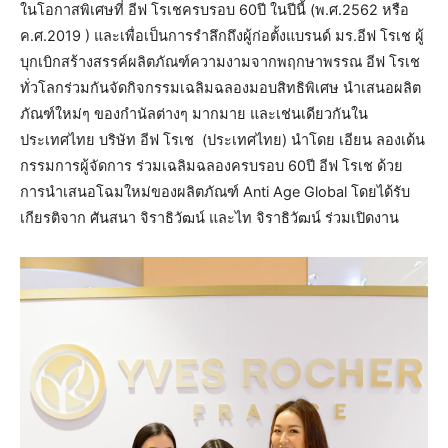
ในโอกาสพิเศษที่ อีฟ โรเชครบรอบ 60ปี ในปีนี้ (พ.ศ.2562 หรือ
ค.ศ.2019 ) และเพื่อเป็นการรำลึกถึงผู้ก่อตั้งแบรนด์ มร.อีฟ โรเช ผู้
บุกเบิกสร้างสรรค์ผลิตภัณฑ์ความงามจากพฤกษาพรรณ อีฟ โรเช
ทั่วโลกร่วมกันจัดกิจกรรมเฉลิมฉลองมอบสิทธิพิเศษ นำเสนอผลิต
ภัณฑ์ใหม่ๆ ของกำนัลต่างๆ มากมาย และเช่นเดียวกันใน
ประเทศไทย บริษัท อีฟ โรเช (ประเทศไทย) นำโดย เอียน ลองเด้น
กรรมการผู้จัดการ ร่วมเฉลิมฉลองครบรอบ 60ปี อีฟ โรเช ด้วย
การนำเสนอโฉมใหม่ของผลิตภัณฑ์ Anti Age Global โดยได้รับ
เกียรติจาก ศันสนา จิราธิวัฒน์ และไท จิราธิวัฒน์ ร่วมเปิดงาน