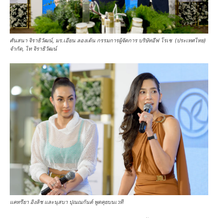
ศันสนา จิราธิวัฒน์, มร.เอียน ลองเด้น กรรมการผู้จัดการ บริษัทอีฟ โรเช (ประเทศไทย)
จำกัด, ไท จิราธิวัฒน์
แคทรียา อิงลิช และนุสบา ปุณณกันต์ พูดคุยบนเวที