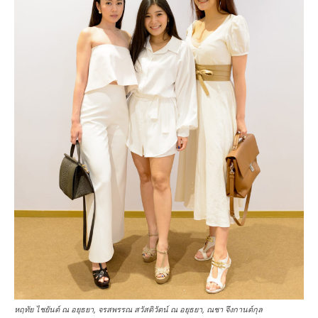
หฤทัย ไชยันต์ ณ อยุธยา, จรสพรรณ สวัสดิวัตน์ ณ อยุธยา, ณชา จึงกานต์กุล