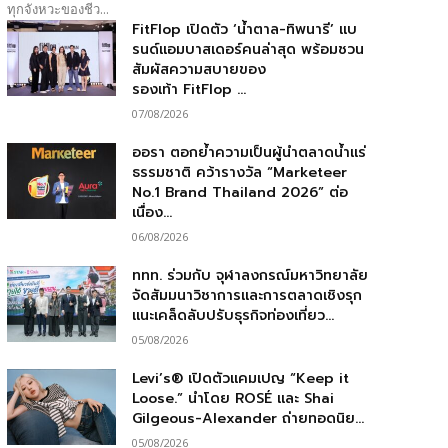
ทุกจังหวะของชีว...
FitFlop เปิดตัว ‘น้ำตาล-ทิพนารี’ แบ
รนด์แอมบาสเดอร์คนล่าสุด พร้อมชวน
สัมผัสความสบายของ
รองเท้า FitFlop ...
07/08/2026
ออรา ตอกย้ำความเป็นผู้นำตลาดน้ำแร่
ธรรมชาติ คว้ารางวัล “Marketeer
No.1 Brand Thailand 2026” ต่อ
เนื่อง...
06/08/2026
ททท. ร่วมกับ จุฬาลงกรณ์มหาวิทยาลัย
จัดสัมมนาวิชาการและการตลาดเชิงรุก
แนะเคล็ดลับปรับธุรกิจท่องเที่ยว...
05/08/2026
Levi’s® เปิดตัวแคมเปญ “Keep it
Loose.” นำโดย ROSÉ และ Shai
Gilgeous-Alexander ถ่ายทอดนิย...
05/08/2026