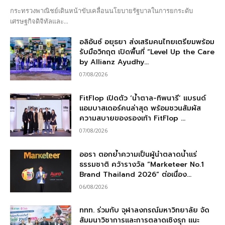
กระทรวงพาณิชย์เดินหน้าขับเคลื่อนนโยบายรัฐบาลในการยกระดับ
เศรษฐกิจดิจิทัลและ...
อลิอันซ์ อยุธยา ส่งเสริมคนไทยเตรียมพร้อม
รับมือวิกฤต เปิดพื้นที่ “Level Up the Care
by Allianz Ayudhy...
07/08/2026
FitFlop เปิดตัว ‘น้ำตาล-ทิพนารี’ แบรนด์
แอมบาสเดอร์คนล่าสุด พร้อมชวนสัมผัส
ความสบายของรองเท้า FitFlop ...
07/08/2026
ออรา ตอกย้ำความเป็นผู้นำตลาดน้ำแร่
ธรรมชาติ คว้ารางวัล “Marketeer No.1
Brand Thailand 2026” ต่อเนื่อง...
06/08/2026
ททท. ร่วมกับ จุฬาลงกรณ์มหาวิทยาลัย จัด
สัมมนาวิชาการและการตลาดเชิงรุก แนะ