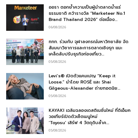
ออรา ตอกย้ำความเป็นผู้นำตลาดน้ำแร่
ธรรมชาติ คว้ารางวัล “Marketeer No.1
Brand Thailand 2026” ต่อเนื่อง...
06/08/2026
ททท. ร่วมกับ จุฬาลงกรณ์มหาวิทยาลัย จัด
สัมมนาวิชาการและการตลาดเชิงรุก แนะ
เคล็ดลับปรับธุรกิจท่องเที่ยว...
05/08/2026
Levi’s® เปิดตัวแคมเปญ “Keep it
Loose.” นำโดย ROSÉ และ Shai
Gilgeous-Alexander ถ่ายทอดนิย...
05/08/2026
KAYAKI เฉลิมฉลองเดสติเนชั่นใหม่ ที่ดิเอ็มค
วอเทียร์เปิดตัวเซ็ตเมนูใหม่
‘Toyosu’ เสิร์ฟ 4 วัตถุดิบล้ำค...
05/08/2026