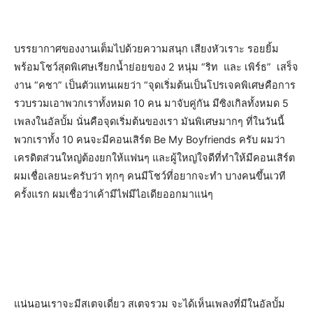
บรรยากาศของงานเต็มไปด้วยความสนุก เสียงหัวเราะ รอยยิ้ม
พร้อมโชว์สุดพิเศษเรียกน้ำย่อยของ 2 หนุ่ม “ริท และ เพิร์ธ” เสร็จ
งาน “คชา” เป็นตัวแทนเผยว่า “จุดเริ่มต้นเป็นโปรเจคพิเศษคือการ
รวบรวมเอาพวกเราทั้งหมด 10 คน มาจับคู่กัน มีซิงเกิลทั้งหมด 5
เพลงในอัลบั้ม นั่นคือจุดเริ่มต้นของเรา มันพิเศษมากๆ ที่ในวันนี้
พวกเราทั้ง 10 คนจะมีคอนเสิร์ต Be My Boyfriends ครับ ผมว่า
เครดิตส่วนใหญ่ต้องยกให้แฟนๆ และผู้ใหญ่ใจดีที่ทำให้มีคอนเสิร์ต
ผมเชื่อเลยนะครับว่า ทุกๆ คนมีโชว์ที่อยากจะทำ บางคนขึ้นเวที
ครั้งแรก ผมเชื่อว่าเค้ามีไฟมีไอเดียออกมาแน่ๆ
แน่นอนเราจะมีสเตจเดี่ยว สเตจรวม จะได้เห็นเพลงที่มีในอัลบั้ม