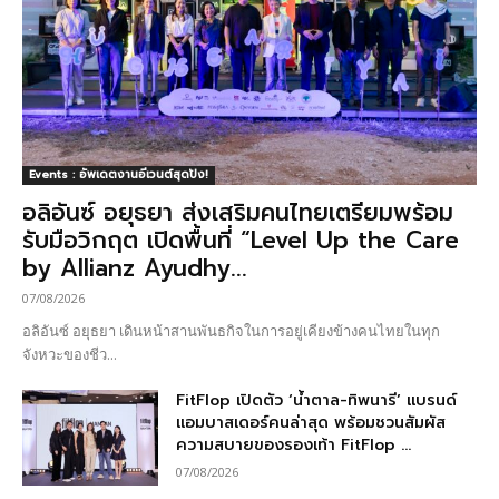
Events : อัพเดตงานอีเวนต์สุดปัง!
อลิอันซ์ อยุธยา ส่งเสริมคนไทยเตรียมพร้อม
รับมือวิกฤต เปิดพื้นที่ “Level Up the Care
by Allianz Ayudhy...
07/08/2026
อลิอันซ์ อยุธยา เดินหน้าสานพันธกิจในการอยู่เคียงข้างคนไทยในทุก
จังหวะของชีว...
FitFlop เปิดตัว ‘น้ำตาล-ทิพนารี’ แบรนด์
แอมบาสเดอร์คนล่าสุด พร้อมชวนสัมผัส
ความสบายของรองเท้า FitFlop ...
07/08/2026