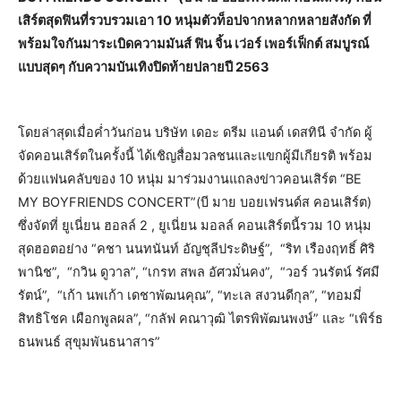
เสิร์ตสุดฟินที่รวบรวมเอา 10 หนุ่มตัวท็อปจากหลากหลายสังกัด ที่
พร้อมใจกันมาระเบิดความมันส์ ฟิน จิ้น เว่อร์ เพอร์เฟ็กต์ สมบูรณ์
แบบสุดๆ กับความบันเทิงปิดท้ายปลายปี 2563
โดยล่าสุดเมื่อค่ำวันก่อน บริษัท เดอะ ดรีม แอนด์ เดสทินี จำกัด ผู้
จัดคอนเสิร์ตในครั้งนี้ ได้เชิญสื่อมวลชนและแขกผู้มีเกียรติ พร้อม
ด้วยแฟนคลับของ 10 หนุ่ม มาร่วมงานแถลงข่าวคอนเสิร์ต “BE
MY BOYFRIENDS CONCERT”(บี มาย บอยเฟรนด์ส คอนเสิร์ต)
ซึ่งจัดที่ ยูเนี่ยน ฮอลล์ 2 , ยูเนี่ยน มอลล์ คอนเสิร์ตนี้รวม 10 หนุ่ม
สุดฮอตอย่าง “คชา นนทนันท์ อัญชุลีประดิษฐ์”, “ริท เรืองฤทธิ์ ศิริ
พานิช”, “กวิน ดูวาล”, “เกรท สพล อัศวมั่นคง”, “วอร์ วนรัตน์ รัศมี
รัตน์”, “เก้า นพเก้า เดชาพัฒนคุณ”, “ทะเล สงวนดีกุล”, “ทอมมี่
สิทธิโชค เผือกพูลผล”, “กลัฟ คณาวุฒิ ไตรพิพัฒนพงษ์” และ “เพิร์ธ
ธนพนธ์ สุขุมพันธนาสาร”