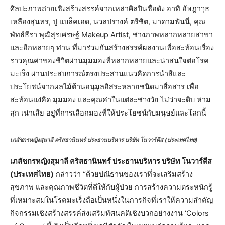
ศิลปะภาพถ่ายเชิงสร้างสรรค์จากเหล่าศิลปินชื่อดัง อาทิ อัษฎาวุธ
เหลืองสุนทร, ปู แบล็คเฮด, นวลปรางค์ ตรีชิต, มาดามฟันนี่, คุณ
พัทธ์ธีรา พุฒิสุรเศรษฐ์ Makeup Artist, ช่างภาพหลากหลายสาขา
และอีกหลายๆ ท่าน ที่มาร่วมกันสร้างสรรค์ผลงานเพื่อสะท้อนเรื่อง
ราวคุณค่าของชีวิตผ่านมุมมองที่หลากหลายและน่าสนใจต่อโรค
มะเร็ง ผ่านประสบการณ์ตรงประสานแนวคิดการนำสีและ
ประโยชน์จากผลไม้ต้านอนุมูลอิสระหลายชนิดมาสื่อสาร เพื่อ
สะท้อนแง่คิด มุมมอง และคุณค่าในแต่ละช่วงวัย ไม่ว่าจะดิบ ห่าม
สุก เน่าเสีย อยู่ที่การเลือกมองที่ให้ประโยชน์กับมนุษย์และโลกนี้
เภสัชกรหญิงสุมาลี คริสธานินทร์ ประธานบริหาร บริษัท โนวาร์ตีส (ประเทศไทย)
เภสัชกรหญิงสุมาลี คริสธานินทร์ ประธานบริหาร บริษัท โนวาร์ตีส
(ประเทศไทย)
กล่าวว่า “ด้วยปณิธานของเราที่จะเสริมสร้าง
สุขภาพ และคุณภาพชีวิตที่ดีให้กับผู้ป่วย การสร้างความตระหนักรู้
ที่เหมาะสมในโรคมะเร็งถือเป็นหนึ่งในภารกิจที่เราให้ความสำคัญ
กิจกรรมเชิงสร้างสรรค์ส่งเสริมทัศนคติเชิงบวกอย่างงาน ‘Colors