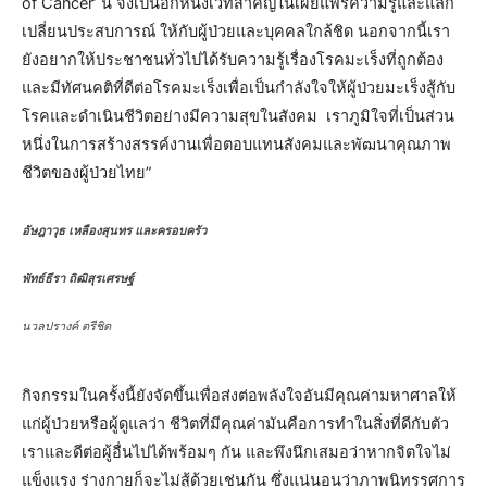
of Cancer’ นี้ จึงเป็นอีกหนึ่งเวทีสำคัญในเผยแพร่ความรู้และแลก
เปลี่ยนประสบการณ์ ให้กับผู้ป่วยและบุคคลใกล้ชิด นอกจากนี้เรา
ยังอยากให้ประชาชนทั่วไปได้รับความรู้เรื่องโรคมะเร็งที่ถูกต้อง
และมีทัศนคติที่ดีต่อโรคมะเร็งเพื่อเป็นกำลังใจให้ผู้ป่วยมะเร็งสู้กับ
โรคและดำเนินชีวิตอย่างมีความสุขในสังคม เราภูมิใจที่เป็นส่วน
หนึ่งในการสร้างสรรค์งานเพื่อตอบแทนสังคมและพัฒนาคุณภาพ
ชีวิตของผู้ป่วยไทย”
อัษฎาวุธ เหลืองสุนทร และครอบครัว
พัทธ์ธีรา ถิฒิสุรเศรษฐ์
นวลปรางค์ ตรีชิต
กิจกรรมในครั้งนี้ยังจัดขึ้นเพื่อส่งต่อพลังใจอันมีคุณค่ามหาศาลให้
แก่ผู้ป่วยหรือผู้ดูแลว่า ชีวิตที่มีคุณค่ามันคือการทำในสิ่งที่ดีกับตัว
เราและดีต่อผู้อื่นไปได้พร้อมๆ กัน และพึงนึกเสมอว่าหากจิตใจไม่
แข็งแรง ร่างกายก็จะไม่สู้ด้วยเช่นกัน ซึ่งแน่นอนว่าภาพนิทรรศการ