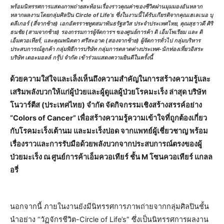
พร้อมนิทรรศการแสดงภาพถ่ายสะท้อนเรื่องราวคุณค่าของชีวิตผ่านมุมมองอันหลาก
หลากผลงานโดยกลุ่มศิลปิน Circle of Life’s ซึ่งในงานนี้ได้รับเกียรติจากคุณเฮเลเนอ บุ
ดลีเกอร์ (สี่จากซ้าย) เอกอัครราชทูตสมาพันธรัฐสวิส ประจำประเทศไทย, คุณสุธาวดี ศิริ
ธนชัย (สามจากซ้าย) รองกรรมการผู้จัดการฯ ของศูนย์การค้า ดิ เอ็มโพเรียม และ ดิ
เอ็มควอเทียร์, และคุณพนิตตา ศรีสะอาด (สองจากซ้าย) ผู้จัดการทั่วไป กลุ่มบริหาร
ประสบการณ์ลูกค้า กลุ่มพิธีการบริษัท กลุ่มการตลาดต่างประเทศ-นักท่องเที่ยวอิสระ
บริษัท เดอะมอลล์ กรุ๊ป จำกัด เข้าร่วมแสดงความยินดีในครั้งนี้
ด้วยความใส่ใจและเล็งเห็นถึงความสำคัญในการสร้างความรู้และ
เสริมพลังบวกให้แก่ผู้ป่วยและผู้ดูแลผู้ป่วยโรคมะเร็ง ล่าสุด บริษัท
โนวาร์ตีส (ประเทศไทย) จำกัด จัดกิจกรรมเชิงสร้างสรรค์อย่าง
“Colors of Cancer” เพื่อสร้างความรู้ความเข้าใจที่ถูกต้องเกี่ยว
กับโรคมะเร็งเต้านม และมะเร็งปอด จากแพทย์ผู้เชี่ยวชาญ พร้อม
เรื่องราวและการรับมือด้วยพลังบวกจากประสบการณ์ตรงของผู้
ป่วยมะเร็ง ณ ศูนย์การค้าเอ็มควอเทียร์ ชั้น M โซนควอเทียร์ แกลล
อรี่
นอกจากนี้ ภายในงานยังมีนิทรรศการภาพถ่ายจากกลุ่มศิลปินชั้น
นำอย่าง “วัฏจักรชีวิต-Circle of Life’s” ซึ่งเป็นนิทรรศการผลงาน