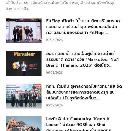
อลิอันซ์ อยุธยา เดินหน้าสานพันธกิจในการอยู่เคียงข้างคนไทยในทุก
จังหวะของชีว...
FitFlop เปิดตัว ‘น้ำตาล-ทิพนารี’ แบรนด์
แอมบาสเดอร์คนล่าสุด พร้อมชวนสัมผัส
ความสบายของรองเท้า FitFlop ...
07/08/2026
ออรา ตอกย้ำความเป็นผู้นำตลาดน้ำแร่
ธรรมชาติ คว้ารางวัล “Marketeer No.1
Brand Thailand 2026” ต่อเนื่อง...
06/08/2026
ททท. ร่วมกับ จุฬาลงกรณ์มหาวิทยาลัย จัด
สัมมนาวิชาการและการตลาดเชิงรุก แนะ
เคล็ดลับปรับธุรกิจท่องเที่ยว...
05/08/2026
Levi’s® เปิดตัวแคมเปญ “Keep it
Loose.” นำโดย ROSÉ และ Shai
Gilgeous-Alexander ถ่ายทอดนิย...