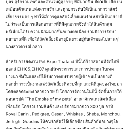
บุตร คู่รักร่วมเพศ และจำนวนผู้สูงอายุ ที่มีมากขึ้น สัตว์เลี้ยงจึงเป็น
เสมือนตัวแทนแห่งความรัก และถูกยกระดับให้เป็นมากกว่าสัตว์
เลี้ยงธรรมดา ๆ ทำให้มีการดูแลสัตว์เลี้ยงแสนรักเหล่านี้เป็นอย่างดี
ไม่ว่าจะเป็นการเลือกอาหารที่ดีมีคุณภาพจึงทำให้สินค้ากลุ่ม
พรีเมียมได้รับความนิยมมากขึ้นอย่างต่อเนื่อง รวมถึงการรักษา
พยาบาลที่ดี เพื่อให้สัตว์เลี้ยงมีอายุยืนยาวอยู่กับเจ้าของไปนานๆ”
นางสาวดารณี กล่าว
สำหรับการจัดงาน Pet Expo Thailand ปีนี้ได้ย้ายสถานที่จัดไปที่
ฮอลล์ EH105,EH107 ศูนย์นิทรรศการและการประชุม ไบเทค
บางนา ซึ่งในแต่ละปีได้รับการตอบรับจากผู้เข้าชมเป็นอย่างดี
ตอกย้ำการเป็นงานแฟร์สัตว์เลี้ยงที่ครบที่สุด และดีที่สุดของไทยมา
โดยตลอดระยะเวลากว่า 19 ปี โดยการจัดงานในปีนี้ จัดขึ้นภายใต้
คอนเซปต์ “The Empire of my pets” อาณาจักรแห่งสัตว์เลี้ยง
เพื่อนรัก โดยรวบรวมสินค้าและบริการมากกว่า 300 บูธ อาทิ
Royal Canin , Pedigree, Cesar , Whiskas , Sheba, Monchou,
Jerhigh, Goodies ให้คนรักสัตว์ได้เลือกช้อปสินค้ากันอย่างจุใจ