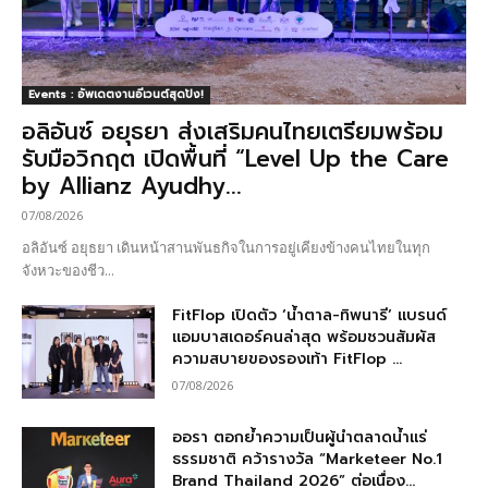
Events : อัพเดตงานอีเวนต์สุดปัง!
อลิอันซ์ อยุธยา ส่งเสริมคนไทยเตรียมพร้อม
รับมือวิกฤต เปิดพื้นที่ “Level Up the Care
by Allianz Ayudhy...
07/08/2026
อลิอันซ์ อยุธยา เดินหน้าสานพันธกิจในการอยู่เคียงข้างคนไทยในทุก
จังหวะของชีว...
FitFlop เปิดตัว ‘น้ำตาล-ทิพนารี’ แบรนด์
แอมบาสเดอร์คนล่าสุด พร้อมชวนสัมผัส
ความสบายของรองเท้า FitFlop ...
07/08/2026
ออรา ตอกย้ำความเป็นผู้นำตลาดน้ำแร่
ธรรมชาติ คว้ารางวัล “Marketeer No.1
Brand Thailand 2026” ต่อเนื่อง...