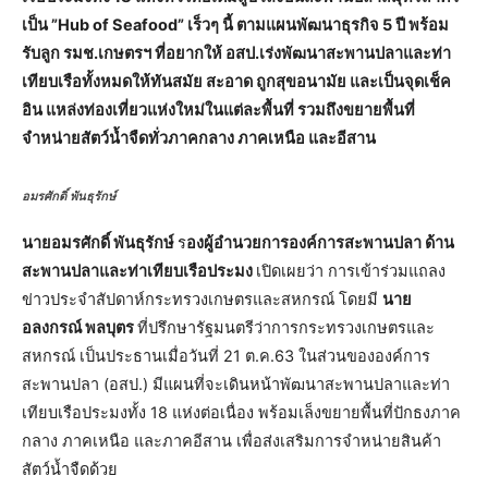
เป็น ”Hub of Seafood” เร็วๆ นี้ ตามแผนพัฒนาธุรกิจ 5 ปี พร้อม
รับลูก รมช.เกษตรฯ ที่อยากให้ อสป.เร่งพัฒนาสะพานปลาและท่า
เทียบเรือทั้งหมดให้ทันสมัย สะอาด ถูกสุขอนามัย และเป็นจุดเช็ค
อิน แหล่งท่องเที่ยวแห่งใหม่ในแต่ละพื้นที่ รวมถึงขยายพื้นที่
จำหน่ายสัตว์น้ำจืดทั่วภาคกลาง ภาคเหนือ และอีสาน
อมรศักดิ์ พันธุรักษ์
นายอมรศักดิ์ พันธุรักษ์
ร
องผู้อำนวยการองค์การสะพานปลา ด้าน
สะพานปลาและท่าเทียบเรือประมง
เปิดเผยว่า การเข้าร่วมแถลง
ข่าวประจำสัปดาห์กระทรวงเกษตรและสหกรณ์ โดยมี
นาย
อลงกรณ์ พลบุตร
ที่ปรึกษารัฐมนตรีว่าการกระทรวงเกษตรและ
สหกรณ์ เป็นประธานเมื่อวันที่ 21 ต.ค.63 ในส่วนขององค์การ
สะพานปลา (อสป.) มีแผนที่จะเดินหน้าพัฒนาสะพานปลาและท่า
เทียบเรือประมงทั้ง 18 แห่งต่อเนื่อง พร้อมเล็งขยายพื้นที่ปักธงภาค
กลาง ภาคเหนือ และภาคอีสาน เพื่อส่งเสริมการจำหน่ายสินค้า
สัตว์น้ำจืดด้วย