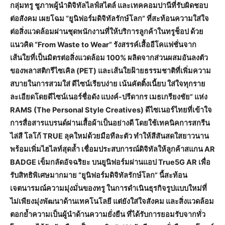
กลุ่มทรู ชูภาพผู้นำดิจิทัลไลฟ์สไตล์ และเทคคอมปานีที่รับผิดชอบ
ต่อสังคม เผยโฉม “ยูนิฟอร์มดิจิทัลรักษ์โลก” ที่สะท้อนความใส่ใจ
ต่อสิ่งแวดล้อมผ่านชุดพนักงานที่ให้บริการลูกค้าในทรูช็อป ด้วย
แนวคิด “From Waste to Wear” รังสรรค์เสื้ออีโคแฟชั่นจาก
เส้นใยที่เป็นมิตรต่อสิ่งแวดล้อม 100% ผลิดจากส่วนผสมอันลงตัว
ของพลาสติกรีไซเคิล (PET) และเส้นใยฝ้ายธรรมชาติที่เพิ่มความ
สบายในการสวมใส่ ดีไซน์เรียบง่าย เน้นคัตติ้งเนี้ยบ ใส่ใจทุกราย
ละเอียดโดยดีไซน์เนอร์ชื่อดัง แบงค์-ปรีดากร เมธเกรียงชัย” แห่ง
RAMS (The Personal Style Creatives) ดีไซเนอร์ไทยที่เข้าใจ
การสื่อสารแบรนด์ผ่านเสื้อผ้าเป็นอย่างดี โดยใช้เทคนิคการสกรีน
ไล่สี โลโก้ TRUE ลุคใหม่ด้วยมือทีละตัว ทำให้สีสันสดใสยาวนาน
พร้อมเพิ่มไฮไลท์สุดล้ำ เชื่อมประสบการณ์ดิจิทัลให้ลูกค้าสแกน AR
BADGE เข็มกลัดอัจฉริยะ บนยูนิฟอร์มผ่านแอป True5G AR เพื่อ
รับสิทธิพิเศษมากมาย “ยูนิฟอร์มดิจิทัลรักษ์โลก” นี้สะท้อน
เจตนารมณ์ความมุ่งมั่นของทรู ในการดำเนินธุรกิจรูปแบบใหม่ที่
ไม่เพียงมุ่งพัฒนาด้านเทคโนโลยี แต่ยังใส่ใจสังคม และสิ่งแวดล้อม
ตอกย้ำความเป็นผู้นำด้านความยั่งยืน ที่ได้รับการยอมรับจากทั่ว