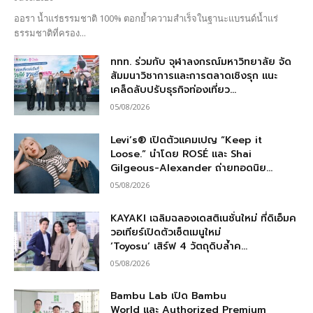
ออรา น้ำแร่ธรรมชาติ 100% ตอกย้ำความสำเร็จในฐานะแบรนด์น้ำแร่
ธรรมชาติที่ครอง...
ททท. ร่วมกับ จุฬาลงกรณ์มหาวิทยาลัย จัด
สัมมนาวิชาการและการตลาดเชิงรุก แนะ
เคล็ดลับปรับธุรกิจท่องเที่ยว...
05/08/2026
Levi’s® เปิดตัวแคมเปญ “Keep it
Loose.” นำโดย ROSÉ และ Shai
Gilgeous-Alexander ถ่ายทอดนิย...
05/08/2026
KAYAKI เฉลิมฉลองเดสติเนชั่นใหม่ ที่ดิเอ็มค
วอเทียร์เปิดตัวเซ็ตเมนูใหม่
‘Toyosu’ เสิร์ฟ 4 วัตถุดิบล้ำค...
05/08/2026
Bambu Lab เปิด Bambu
World และ Authorized Premium