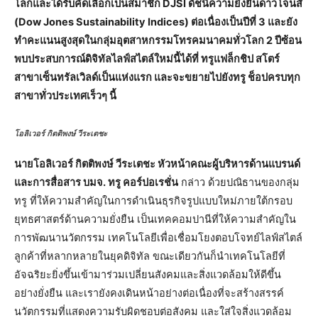
โลกและได้รับคัดเลือกเป็นสมาชิก DJSI ดัชนีความยั่งยืนดาวโจนส์
(Dow Jones Sustainability Indices) ต่อเนื่องเป็นปีที่ 3 และยัง
ทำคะแนนสูงสุดในกลุ่มอุตสาหกรรมโทรคมนาคมทั่วโลก 2 ปีซ้อน
พบประสบการณ์ดิจิทัลไลฟ์สไตล์ใหม่นี้ได้ที่ ทรูแฟล็กชิป สโตร์
สาขาเซ็นทรัลเวิลด์เป็นแห่งแรก และจะขยายไปยังทรู ช็อปครบทุก
สาขาทั่วประเทศเร็วๆ นี้
โอลิเวอร์ กิตติพงษ์ วีระเตชะ
นายโอลิเวอร์ กิตติพงษ์ วีระเตชะ หัวหน้าคณะผู้บริหารด้านแบรนด์
และการสื่อสาร บมจ. ทรู คอร์ปอเรชั่น
กล่าว ด้วยปณิธานของกลุ่ม
ทรู ที่ให้ความสำคัญในการดำเนินธุรกิจรูปแบบใหม่ภายใต้กรอบ
ยุทธศาสตร์ด้านความยั่งยืน เป็นเทคคอมปานีที่ให้ความสำคัญใน
การพัฒนานวัตกรรม เทคโนโลยีเพื่อเชื่อมโยงตอบโจทย์ไลฟ์สไตล์
ลูกค้าที่หลากหลายในยุคดิจิทัล ขณะเดียวกันก็นำเทคโนโลยีที่
อัจฉริยะยิ่งขึ้นเข้ามาร่วมเปลี่ยนสังคมและสิ่งแวดล้อมให้ดีขึ้น
อย่างยั่งยืน และเรายังคงเดินหน้าอย่างต่อเนื่องที่จะสร้างสรรค์
นวัตกรรมที่แสดงความรับผิดชอบต่อสังคม และใส่ใจสิ่งแวดล้อม