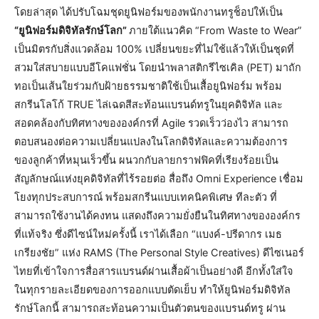
โดยล่าสุด ได้ปรับโฉมชุดยูนิฟอร์มของพนักงานทรูช็อปให้เป็น
“ยูนิฟอร์มดิจิทัลรักษ์โลก”
ภายใต้แนวคิด “From Waste to Wear”
เป็นมิตรกับสิ่งแวดล้อม 100% เปลี่ยนขยะที่ไม่ใช้แล้วให้เป็นชุดที่
สวมใส่สบายแบบอีโคแฟชั่น โดยนำพลาสติกรีไซเคิล (PET) มาถัก
ทอเป็นเส้นใยร่วมกับฝ้ายธรรมชาติใช้เป็นเสื้อยูนิฟอร์ม พร้อม
สกรีนโลโก้ TRUE ไล่เฉดสีสะท้อนแบรนด์ทรูในยุคดิจิทัล และ
สอดคล้องกับทิศทางขององค์กรที่ Agile รวดเร็วว่องไว สามารถ
ตอบสนองต่อความเปลี่ยนแปลงในโลกดิจิทัลและความต้องการ
ของลูกค้าที่หมุนเร็วขึ้น ผนวกกับลายกราฟฟิคที่เรียงร้อยเป็น
สัญลักษณ์แห่งยุคดิจิทัลที่ไร้รอยต่อ สื่อถึง Omni Experience เชื่อม
โยงทุกประสบการณ์ พร้อมสกรีนแบบเทคนิคพิเศษ ทีละตัว ที่
สามารถใช้งานได้คงทน แสดงถึงความยั่งยืนในทิศทางขององค์กร
ที่แท้จริง ซึ่งดีไซน์ใหม่ครั้งนี้ เราได้เลือก “แบงค์-ปรีดากร เมธ
เกรียงชัย” แห่ง RAMS (The Personal Style Creatives) ดีไซเนอร์
ไทยที่เข้าใจการสื่อสารแบรนด์ผ่านเสื้อผ้าเป็นอย่างดี อีกทั้งใส่ใจ
ในทุกรายละเอียดของการออกแบบตัดเย็บ ทำให้ยูนิฟอร์มดิจิทัล
รักษ์โลกนี้ สามารถสะท้อนความเป็นตัวตนของแบรนด์ทรู ผ่าน