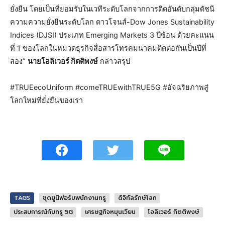
ยั่งยืน โดยเป็นที่ยอมรับในเวทีระดับโลกจากการติดอันดับกลุ่มดัชนี
ความความยั่งยืนระดับโลก ดาวโจนส์-Dow Jones Sustainability
Indices (DJSI) ประเภท Emerging Markets 3 ปีซ้อน ด้วยคะแนน
ที่ 1 ของโลกในหมวดธุรกิจสื่อสารโทรคมนาคมติดต่อกันเป็นปีที่
สอง”
นายโอลิเวอร์ กิตติพงษ์
กล่าวสรุป
#TRUEecoUniform #comeTRUEwithTRUE5G #อัจฉริยภาพสู่
โลกใหม่ที่ยั่งยืนของเรา
TAGS
ชุดยูนิฟอร์มพนักงานทรู
ดิจิทัลรักษ์โลก
ประสบการณ์กับทรู 5G
เศรษฐกิจหมุนเวียน
โอลิเวอร์ กิตติพงษ์