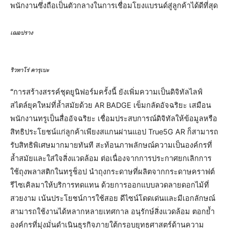
พนักงานซึ่งถือเป็นตัวกลางในการเชื่อมโยงแบรนด์สู่ลูกค้าได้ดีที่สุด
เฌอปราง
ริวทาโร่ คารุเบะ
“
การสร้างสรรค์ชุดยูนิฟอร์มครั้งนี้ ยังเพิ่มความเป็นดิจิทัลไลฟ์
สไตล์ยุคใหม่ที่ล้ำสมัยด้วย AR BADGE เข็มกลัดอัจฉริยะ เสมือน
พนักงานทรูเป็นสื่ออัจฉริยะ เชื่อมประสบการณ์ดิจิทัลให้ข้อมูลหรือ
สิทธิประโยชน์แก่ลูกค้าเพียงสแกนผ่านแอป True5G AR ก็สามารถ
รับสิทธิพิเศษมากมายทันที สะท้อนภาพลักษณ์ความเป็นองค์กรที่
ล้ำสมัยและใส่ใจสิ่งแวดล้อม ต่อเนื่องจากการประกาศยกเลิกการ
ใช้ถุงพลาสติกในทรูช็อป นำถุงกระดาษที่ผลิตจากกระดาษคราฟต์
รีไซเคิลมาให้บริการทดแทน ด้วยการออกแบบลวดลายดอกไม้ที่
สวยงาม เน้นประโยชน์การใช้สอย ดีไซน์โดดเด่นและมีเอกลักษณ์
สามารถใช้งานได้หลากหลายเทศกาล อนุรักษ์สิ่งแวดล้อม ตอกย้ำ
องค์กรที่มุ่งมั่นดำเนินธุรกิจภายใต้กรอบยุทธศาสตร์ด้านความ