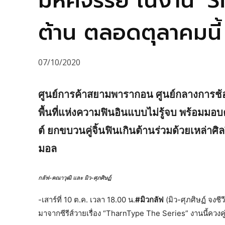
มหัศจรรย์ ในงาน ‘S
ต้าน ตลอดตุลาคมนี้
07/10/2020
ศูนย์การค้าสยามพารากอน ศูนย์กลางการช้อ
พื้นที่แห่งความฟินอินแบบไม่รู้จบ พร้อมม
ต์ ยกขบวนคู่จิ้นฟินเกินต้านร่วมด้วยเหล่าศ
มอล
กลัฟ-คณาวุฒิ และ มิว-ศุภศิษฏ์
-เสาร์ที่ 10 ต.ค. เวลา 18.00 น.
#มิวกลัฟ
(มิว-ศุภศิษฏ์ จงชีว
มาจากซีรีส์วายเรื่อง “TharnType The Series” งานนี้ควงคู