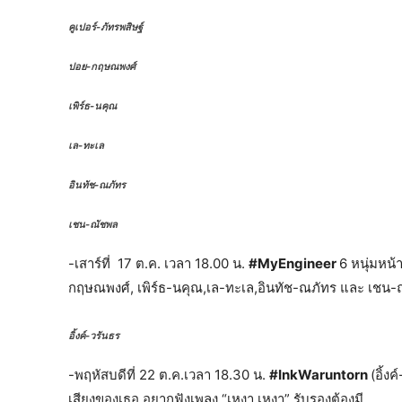
คูเปอร์-ภัทรพสิษฐ์
ปอย-กฤษณพงศ์
เพิร์ธ-นคุณ
เล-ทะเล
อินทัช-ณภัทร
เชน-ณัชพล
-เสาร์ที่ 17 ต.ค. เวลา 18.00 น.
#MyEngineer
6 หนุ่มหน้
กฤษณพงศ์, เพิร์ธ-นคุณ,เล-ทะเล,อินทัช-ณภัทร และ เชน-
อิ้งค์-วรันธร
-พฤหัสบดีที่ 22 ต.ค.เวลา 18.30 น.
#InkWaruntorn
(อิ้ง
เสียงของเธอ อยากฟังเพลง “เหงา เหงา” รับรองต้องมี