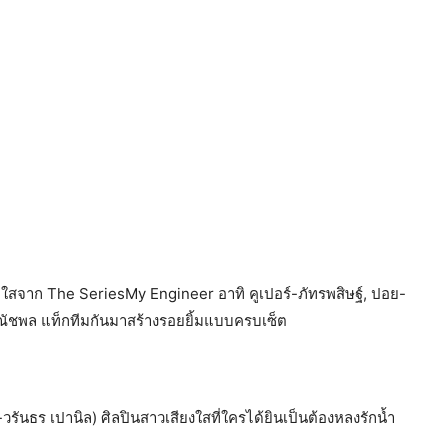
าใสจาก The SeriesMy Engineer อาทิ คูเปอร์-ภัทรพสิษฐ์, ปอย-
ณัชพล แท็กทีมกันมาสร้างรอยยิ้มแบบครบเซ็ต
ค์-วรันธร เปานิล) ศิลปินสาวเสียงใสที่ใครได้ยินเป็นต้องหลงรักน้ำ