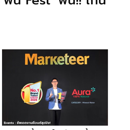
น Fest’ ฟิน!! เกิน
Events : อัพเดตงานอีเวนต์สุดปัง!