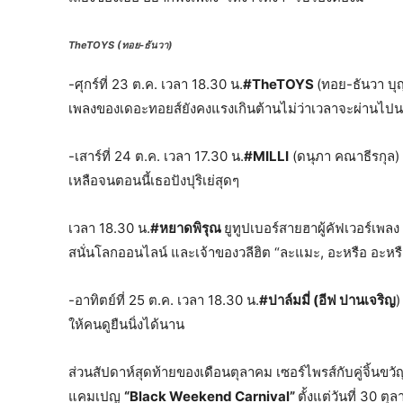
TheTOYS (ทอย-ธันวา)
-ศุกร์ที่ 23 ต.ค. เวลา 18.30 น.
#TheTOYS
(ทอย-ธันวา บุญ
เพลงของเดอะทอยส์ยังคงแรงเกินต้านไม่ว่าเวลาจะผ่านไป
-เสาร์ที่ 24 ต.ค. เวลา 17.30 น.
#MILLI
(ดนุภา คณาธีรกุล) 
เหลือจนตอนนี้เธอปังปุริเย่สุดๆ
เวลา 18.30 น.
#หยาดพิรุณ
ยูทูปเบอร์สายฮาผู้คัฟเวอร์เพลง
สนั่นโลกออนไลน์ และเจ้าของวลีฮิต “ละแมะ, อะหรือ อะหรือ
-อาทิตย์ที่ 25 ต.ค. เวลา 18.30 น.
#ปาล์มมี่ (อีฟ ปานเจริญ
)
ให้คนดูยืนนิ่งได้นาน
ส่วนสัปดาห์สุดท้ายของเดือนตุลาคม เซอร์ไพรส์กับคู่จิ้นขว
แคมเปญ
“Black Weekend Carnival”
ตั้งแต่วันที่ 30