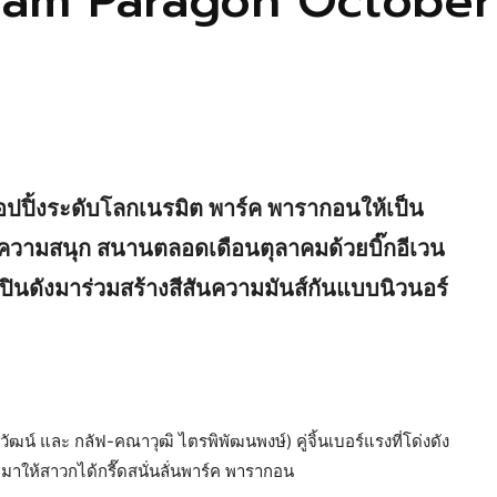
iam Paragon October ฟิ
ปปิ้งระดับโลกเนรมิต พาร์ค พารากอนให้เป็น
อบความสนุก สนานตลอดเดือนตุลาคมด้วยบิ๊กอีเวน
ิลปินดังมาร่วมสร้างสีสันความมันส์กันแบบนิวนอร์
ีวัฒน์ และ กลัฟ-คณาวุฒิ ไตรพิพัฒนพงษ์) คู่จิ้นเบอร์แรงที่โด่งดัง
่มาให้สาวกได้กรี๊ดสนั่นลั่นพาร์ค พารากอน