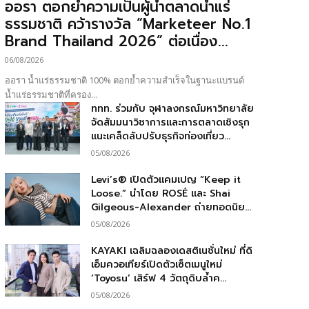
ออรา ตอกย้ำความเป็นผู้นำตลาดน้ำแร่
ธรรมชาติ คว้ารางวัล “Marketeer No.1
Brand Thailand 2026” ต่อเนื่อง...
06/08/2026
ออรา น้ำแร่ธรรมชาติ 100% ตอกย้ำความสำเร็จในฐานะแบรนด์
น้ำแร่ธรรมชาติที่ครอง...
ททท. ร่วมกับ จุฬาลงกรณ์มหาวิทยาลัย
จัดสัมมนาวิชาการและการตลาดเชิงรุก
แนะเคล็ดลับปรับธุรกิจท่องเที่ยว...
05/08/2026
Levi’s® เปิดตัวแคมเปญ “Keep it
Loose.” นำโดย ROSÉ และ Shai
Gilgeous-Alexander ถ่ายทอดนิย...
05/08/2026
KAYAKI เฉลิมฉลองเดสติเนชั่นใหม่ ที่ดิ
เอ็มควอเทียร์เปิดตัวเซ็ตเมนูใหม่
‘Toyosu’ เสิร์ฟ 4 วัตถุดิบล้ำค...
05/08/2026