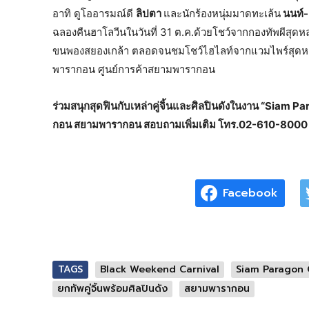
อาทิ ดูโออารมณ์ดี
ลิปตา
และนักร้องหนุ่มมาดทะเล้น
นนท์-
ฉลองคืนฮาโลวีนในวันที่ 31 ต.ค.ด้วยโชว์จากกองทัพผีสุดห
ขนพองสยองเกล้า ตลอดจนชมโชว์ไฮไลท์จากแวมไพร์สุดหล่
พารากอน ศูนย์การค้าสยามพารากอน
ร่วมสนุกสุดฟินกับเหล่าคู่จิ้นและศิลปินดังในงาน “Siam 
กอน สยามพารากอน สอบถามเพิ่มเติม โทร.02-610-8000
Facebook
TAGS
Black Weekend Carnival
Siam Paragon 
ยกทัพคู่จิ้นพร้อมศิลปินดัง
สยามพารากอน