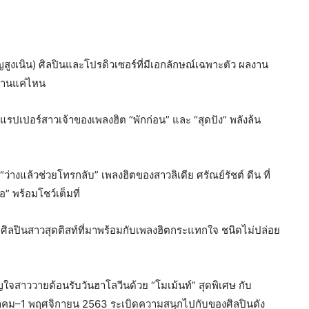
สูงเนิน) ศิลปินและโปรดิวเซอร์ที่มีเอกลักษณ์เฉพาะตัว ผลงาน
นานแค่ไหน
แรปเปอร์สาวเจ้าของเพลงฮิต “พักก่อน” และ “สุดปัง” พลังล้น
 “ว่างแล้วช่วยโทรกลับ” เพลงฮิตของสาวลิเดีย ศรัณย์รัชต์ ดีน ที่
” พร้อมโชว์เต็มที่
 ศิลปินสาวสุดติสท์ที่มาพร้อมกับเพลงฮิตกระแทกใจ ชนิดไม่ปล่อย
ัญใจสาววายต้อนรับวันฮาโลวีนด้วย “โมเม้นท์” สุดพิเศษ กับ
 ตุลาคม–1 พฤศจิกายน 2563 ระเบิดความสนุกไปกับของศิลปินดัง