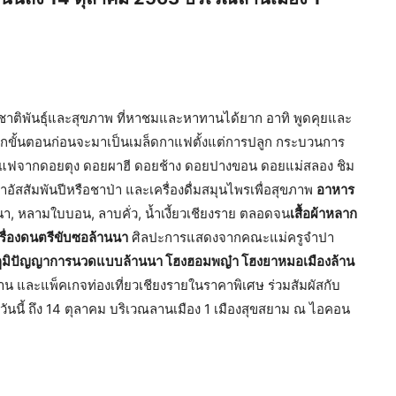
ิงชาติพันธุ์และสุขภาพ ที่หาชมและหาทานได้ยาก อาทิ พูดคุยและ
ทุกขั้นตอนก่อนจะมาเป็นเมล็ดกาแฟตั้งแต่การปลูก กระบวนการ
กาแฟจากดอยตุง ดอยผาฮี ดอยช้าง ดอยปางขอน ดอยแม่สลอง ชิม
ัสสัมพันปีหรือชาป่า และเครื่องดื่มสมุนไพรเพื่อสุขภาพ
อาหาร
, หลามใบบอน, ลาบคั่ว, น้ำเงี้ยวเชียงราย ตลอดจน
เสื้อผ้าหลาก
รื่องดนตรีขับซอล้านนา
ศิลปะการแสดงจากคณะแม่ครูจำปา
ูมิปัญญาการนวดแบบล้านนา โฮงฮอมพญ๋า โฮงยาหมอเมืองล้าน
น และแพ็คเกจท่องเที่ยวเชียงรายในราคาพิเศษ ร่วมสัมผัสกับ
้ววันนี้ ถึง 14 ตุลาคม บริเวณลานเมือง 1 เมืองสุขสยาม ณ ไอคอน