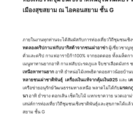
เมืองสุขสยาม ณ ไอคอนสยาม ชั้น G
ภายในงานทุกท่านจะได้สัมผัสกับการท่องเที่ยววิถีชุมชนเช
ทดลองดริปกาแฟกับบาริสต้าจากชนเผ่าอาข่า
ผู้เชี่ยวชาญ
คั่วและดริป กาแฟอาราบิก้า100% จากยอดดอย ทั้งเมล็ด
เมนูหาทานยากอาทิ กาแฟสับปะรดภูแล จิบชาเลือดมังกร ชาอ
เหนือหาทานยาก
อาทิ ยำหน่อไม้เทพธิดาดอยสาวน้อยบ้านนา
หลายชนเผ่าชาติพันธุ์
เครื่องเงินแท้จากคุ้มเงิน925
และ
เค
เครือข่ายอนุรักษ์วัฒนธรรมทางเหนือ พลาดไม่ได้กับ
มรดกภ
นา
อาทิ ย่ำขาง ตอกเส้น เช็ดใบไม้ แหกเขาควาย นวดเอาม่า
เสน่ห์การท่องเที่ยววิถีชุมชนเชิงชาติพันธุ์และสุขภาพได้แล
สยาม ชั้น G