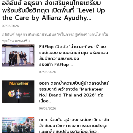
อลิอันซ์ อยุธยา ส่งเสริมคนไทยเตรียม
พร้อมรับมือวิกฤต เปิดพื้นที่ “Level Up
the Care by Allianz Ayudhy...
07/08/2026
อลิอันซ์ อยุธยา เดินหน้าสานพันธกิจในการอยู่เคียงข้างคนไทยใน
ทุกจังหวะของชีว...
FitFlop เปิดตัว ‘น้ำตาล-ทิพนารี’ แบ
รนด์แอมบาสเดอร์คนล่าสุด พร้อมชวน
สัมผัสความสบายของ
รองเท้า FitFlop ...
07/08/2026
ออรา ตอกย้ำความเป็นผู้นำตลาดน้ำแร่
ธรรมชาติ คว้ารางวัล “Marketeer
No.1 Brand Thailand 2026” ต่อ
เนื่อง...
06/08/2026
ททท. ร่วมกับ จุฬาลงกรณ์มหาวิทยาลัย
จัดสัมมนาวิชาการและการตลาดเชิงรุก
แนะเคล็ดลับปรับธุรกิจท่องเที่ยว...