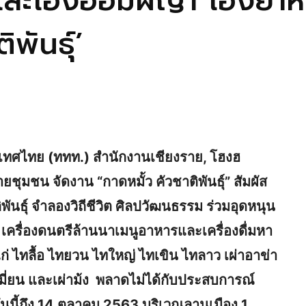
และโฮงฮอมผญ๋า โฮงยาหม
พันธุ์’
ระเทศไทย (ททท.) สำนักงานเชียงราย, โฮงฮ
ุมชน จัดงาน “กาดหมั้ว คัวชาติพันธุ์” สัมผัส
ิพันธุ์ จำลองวิถีชีวิต ศิลปวัฒนธรรม ร่วมอุดหนุน
ดับ เครื่องดนตรีล้านนาเมนูอาหารและเครื่องดื่มหา
่ ไทลื้อ ไทยวน ไทใหญ่ ไทเขิน ไทลาว เผ่าอาข่า
้วเมี่ยน และเผ่าม้ง พลาดไม่ได้กับประสบการณ์
 วันนี้ถึง 14 ตุลาคม 2563 บริเวณลานเมือง 1