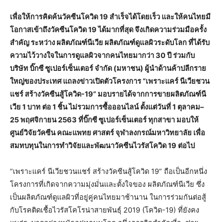
เพื่อให้การคิดค้นวัคซีนโควิด 19 สำเร็จได้โดยเร็ว และให้คนไทยมี
โอกาสเข้าถึงวัคซีนโควิด 19 ได้มากที่สุด จึงเกิดความร่วมมือครั้ง
สำคัญ ระหว่าง ผลิตภัณฑ์นีเวีย ผลิตภัณฑ์ดูแลผิวระดับโลก ที่ได้รับ
ความไว้วางใจในการดูแลผิวจากคนไทยมากว่า 30 ปี ร่วมกับ
บริษัท บิ๊กซี ซูเปอร์เซ็นเตอร์ จำกัด (มหาชน) ผู้นำด้านค้าปลีกราย
ใหญ่ของประเทศ แถลงข่าวเปิดตัวโครงการ “เพราะแคร์ นีเวียชวน
แชร์ สร้างวัคซีนสู้โควิด-19” มอบรายได้จากการขายผลิตภัณฑ์นี
เวีย 1 บาท ต่อ 1 ชิ้น ไม่รวมการซื้อออนไลน์ ตั้งแต่วันที่ 1 ตุลาคม–
25 พฤศจิกายน 2563 ที่บิ๊กซี ซูเปอร์เซ็นเตอร์ ทุกสาขา มอบให้
ศูนย์วิจัยวัคซีน คณะแพทย ศาสตร์ จุฬาลงกรณ์มหาวิทยาลัย เพื่อ
สมทบทุนในการทำวิจัยและพัฒนาวัคซีนไวรัสโควิด 19 ต่อไป
“เพราะแคร์ นีเวียชวนแชร์ สร้างวัคซีนสู้โควิด 19” ถือเป็นอีกหนึ่ง
โครงการที่เกิดจากความมุ่งมั่นและตั้งใจของ ผลิตภัณฑ์นีเวีย ซึ่ง
เป็นผลิตภัณฑ์ดูแลผิวที่อยู่คู่คนไทยมาช้านาน ในการร่วมกันต่อสู้
กับโรคติดเชื้อไวรัสโคโรน่าสายพันธุ์ 2019 (โควิด-19) ที่ยังคง