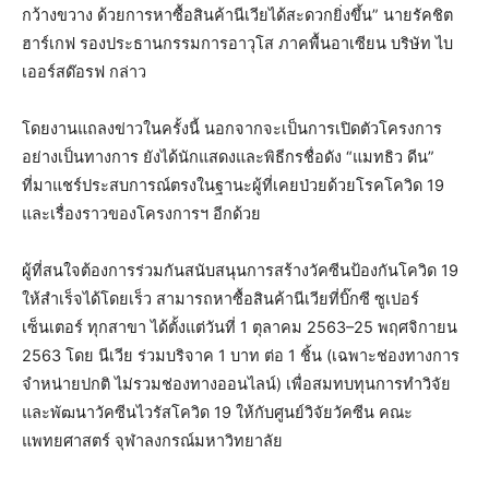
กว้างขวาง ด้วยการหาซื้อสินค้านีเวียได้สะดวกยิ่งขึ้น” นายรัคชิต
ฮาร์เกฟ รองประธานกรรมการอาวุโส ภาคพื้นอาเซียน บริษัท ไบ
เออร์สด๊อรฟ กล่าว
โดยงานแถลงข่าวในครั้งนี้ นอกจากจะเป็นการเปิดตัวโครงการ
อย่างเป็นทางการ ยังได้นักแสดงและพิธีกรชื่อดัง “แมทธิว ดีน”
ที่มาแชร์ประสบการณ์ตรงในฐานะผู้ที่เคยป่วยด้วยโรคโควิด 19
และเรื่องราวของโครงการฯ อีกด้วย
ผู้ที่สนใจต้องการร่วมกันสนับสนุนการสร้างวัคซีนป้องกันโควิด 19
ให้สำเร็จได้โดยเร็ว สามารถหาซื้อสินค้านีเวียที่บิ๊กซี ซูเปอร์
เซ็นเตอร์ ทุกสาขา ได้ตั้งแต่วันที่ 1 ตุลาคม 2563–25 พฤศจิกายน
2563 โดย นีเวีย ร่วมบริจาค 1 บาท ต่อ 1 ชิ้น (เฉพาะช่องทางการ
จำหน่ายปกติ ไม่รวมช่องทางออนไลน์) เพื่อสมทบทุนการทำวิจัย
และพัฒนาวัคซีนไวรัสโควิด 19 ให้กับศูนย์วิจัยวัคซีน คณะ
แพทยศาสตร์ จุฬาลงกรณ์มหาวิทยาลัย