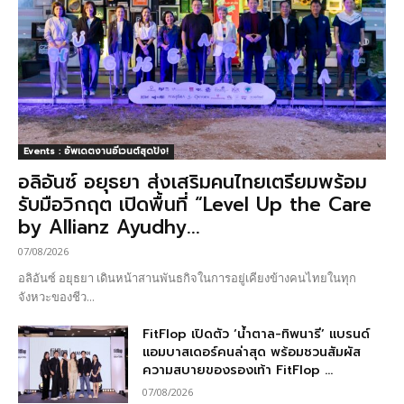
Events : อัพเดตงานอีเวนต์สุดปัง!
อลิอันซ์ อยุธยา ส่งเสริมคนไทยเตรียมพร้อม
รับมือวิกฤต เปิดพื้นที่ “Level Up the Care
by Allianz Ayudhy...
07/08/2026
อลิอันซ์ อยุธยา เดินหน้าสานพันธกิจในการอยู่เคียงข้างคนไทยในทุก
จังหวะของชีว...
FitFlop เปิดตัว ‘น้ำตาล-ทิพนารี’ แบรนด์
แอมบาสเดอร์คนล่าสุด พร้อมชวนสัมผัส
ความสบายของรองเท้า FitFlop ...
07/08/2026