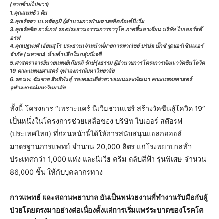
(จากซ้ายไปขวา)
1.คุณแมทธิว ดีน
2.คุณรัชยา นนทชัยภูมิ ผู้อำนวยการฝ่ายขายผลิตภัณฑ์นีเวีย
3.คุณรัคชิต ฮาร์เกฟ รองประธานกรรมการอาวุโส ภาคพื้นอาเซียน บริษัท ไบเออร์สด๊
อรฟ
4.คุณปฐพงศ์ เอี่ยมสุโร ประธานเจ้าหน้าที่ฝ่ายการพาณิชย์ บริษัท บิ๊กซี ซูเปอร์เซ็นเตอร์
จำกัด (มหาชน) ห้างค้าปลีกในกลุ่มบีเจซี
5.ศาสตราจารย์นายแพทย์เกียรติ รักษ์รุ่งธรรม ผู้อำนวยการโครงการพัฒนาวัคซีนโควิด
19 คณะแพทยศาสตร์ จุฬาลงกรณ์มหาวิทยาลัย
6.รศ.นพ. ฉันชาย สิทธิพันธุ์ รองคณบดีฝ่ายวางแผนและพัฒนา คณะแพทยศาสตร์
จุฬาลงกรณ์มหาวิทยาลัย
ทั้งนี้ โครงการ “เพราะแคร์ นีเวียชวนแชร์ สร้างวัคซีนสู้โควิด 19”
เป็นหนึ่งในโครงการช่วยเหลือของ บริษัท ไบเออร์ สด๊อรฟ
(ประเทศไทย) ที่ก่อนหน้านี้ได้ให้การสนับสนุนแอลกอฮอล์
มาตรฐานการแพทย์ จำนวน 20,000 ลิตร แก่โรงพยาบาลทั่ว
ประเทศกว่า 1,000 แห่ง และนีเวีย ครีม ตลับสีฟ้า รุ่นพิเศษ จำนวน
86,000 ชิ้น ให้กับบุคลากรทาง
การแพทย์ และสถานพยาบาล อันเป็นหน่วยงานที่ทำงานรับมือกับผู้
ป่วยโดยตรงมาอย่างต่อเนื่องตั้งแต่การเริ่มแพร่ระบาดของโรคโค