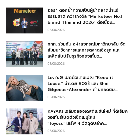
ออรา ตอกย้ำความเป็นผู้นำตลาดน้ำแร่
ธรรมชาติ คว้ารางวัล “Marketeer No.1
Brand Thailand 2026” ต่อเนื่อง...
06/08/2026
ททท. ร่วมกับ จุฬาลงกรณ์มหาวิทยาลัย จัด
สัมมนาวิชาการและการตลาดเชิงรุก แนะ
เคล็ดลับปรับธุรกิจท่องเที่ยว...
05/08/2026
Levi’s® เปิดตัวแคมเปญ “Keep it
Loose.” นำโดย ROSÉ และ Shai
Gilgeous-Alexander ถ่ายทอดนิย...
05/08/2026
KAYAKI เฉลิมฉลองเดสติเนชั่นใหม่ ที่ดิเอ็มค
วอเทียร์เปิดตัวเซ็ตเมนูใหม่
‘Toyosu’ เสิร์ฟ 4 วัตถุดิบล้ำค...
05/08/2026