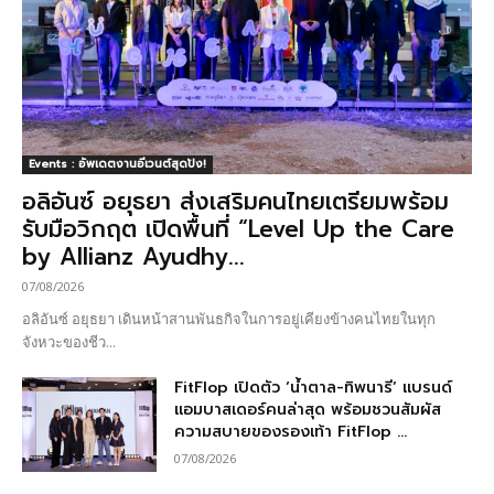
Events : อัพเดตงานอีเวนต์สุดปัง!
อลิอันซ์ อยุธยา ส่งเสริมคนไทยเตรียมพร้อม
รับมือวิกฤต เปิดพื้นที่ “Level Up the Care
by Allianz Ayudhy...
07/08/2026
อลิอันซ์ อยุธยา เดินหน้าสานพันธกิจในการอยู่เคียงข้างคนไทยในทุก
จังหวะของชีว...
FitFlop เปิดตัว ‘น้ำตาล-ทิพนารี’ แบรนด์
แอมบาสเดอร์คนล่าสุด พร้อมชวนสัมผัส
ความสบายของรองเท้า FitFlop ...
07/08/2026