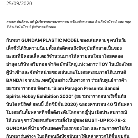
25/09/2020
ธณพร ตันติยานนท์ ผู้บริหารสยามพารากอน พร้อมด้วย ธนพล กิจเลิศไพโรจน์ และ กฤต
รี กิจเลิศไพโรจน์ ผู้บริหารดรีมทอย
กันพลา GUNDAM PLASTIC MODEL ของเล่นหลายๆ คนในวัย
เด็กซึ่งได้รับความนิยมตั้งแต่อดีตจนถึงปัจจุบันที่กลายเป็นของ
สะสมที่มีคอลเล็คเตอร์จำนวนมากให้ความสนใจมาโดยตลอด
ล่าสุด บริษัท ดรีมทอย จำกัด ยักษ์ใหญ่แห่งวงการ TOY ในเมืองไทย
ผู้นำเข้าและจัดจำหน่ายของเล่นและโมเดลสะสมภายใต้แบรนด์
BANDAI จากประเทศญี่ปุ่นอย่างเป็นทางการ ร่วมกับศูนย์การค้า
สยามพารากอน จัดงาน “Siam Paragon Presents Bandai
Spirits Hobby Exhibition 2020” (สยามพารากอน พรีเซ็นต์ส
บันได สปิริตส์ ฮอบบี้ เอ็กซิบิชั่น 2020) ฉลองครบรอบ 40 ปี กันพลา
โมเดลกันดั้มพลาสติกชื่อดังระดับโลกจากญี่ปุ่น เปิดประสบการณ์
ให้แฟนๆ ชาวไทยพบกับความยิ่งใหญ่ของ BUST-UP RX-78-2
GUNDAM ที่นำมาจัดแสดงครั้งแรกของโลก และตระการตาไปกับ
กันพลารุ่นต่างๆ ในอดีตจนถึงปัจจุบันมาให้เหล่าสาวกได้ชื่นชมกัน