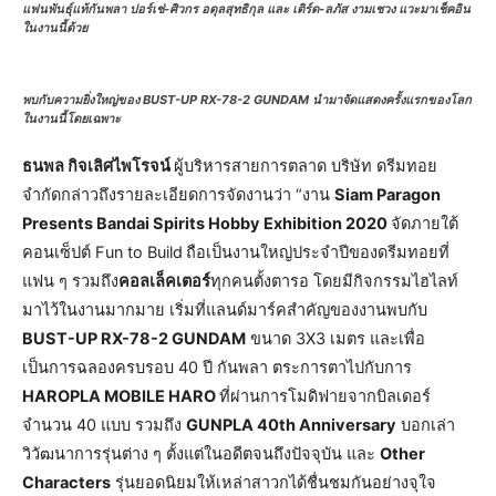
แฟนพันธุ์แท้กันพลา ปอร์เช่-ศิวกร อดุลสุทธิกุล และ เติร์ด-ลภัส งามเชวง แวะมาเช็คอิน
ในงานนี้ด้วย
พบกับความยิ่งใหญ่ของ BUST-UP RX-78-2 GUNDAM นำมาจัดแสดงครั้งแรกของโลก
ในงานนี้โดยเฉพาะ
ธนพล กิจเลิศไพโรจน์
ผู้บริหารสายการตลาด บริษัท ดรีมทอย
จำกัดกล่าวถึงรายละเอียดการจัดงานว่า “งาน
Siam Paragon
Presents Bandai Spirits Hobby Exhibition 2020
จัดภายใต้
คอนเซ็ปต์ Fun to Build
ถือเป็นงานใหญ่ประจำปีของดรีมทอยที่
แฟน ๆ รวมถึง
คอลเล็คเตอร์
ทุกคนตั้งตารอ โดยมีกิจกรรมไฮไลท์
มาไว้ในงานมากมาย เริ่มที่แลนด์มาร์คสำคัญของงานพบกับ
BUST-UP RX-78-2 GUNDAM
ขนาด 3X3 เมตร และเพื่อ
เป็นการฉลองครบรอบ 40 ปี กันพลา ตระการตาไปกับการ
HAROPLA MOBILE HARO
ที่ผ่านการโมดิฟายจากบิลเดอร์
จำนวน 40 แบบ รวมถึง
GUNPLA 40th Anniversary
บอกเล่า
วิวัฒนาการรุ่นต่าง ๆ ตั้งแต่ในอดีตจนถึงปัจจุบัน และ
Other
Characters
รุ่นยอดนิยมให้เหล่าสาวกได้ชื่นชมกันอย่างจุใจ