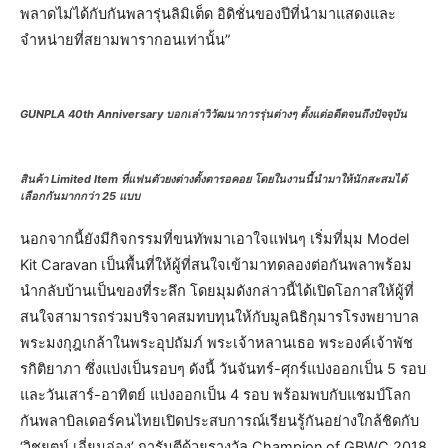
พลาดไม่ได้กับกันพลารุ่นลิมิเต็ด อิดิชั่นของปีที่นำมาแสดงและ
จำหน่ายที่สยามพารากอนเท่านั้น”
GUNPLA 40th Anniversary บอกเล่าวิวัฒนาการรุ่นต่างๆ ตั้งแต่อดีตจนถึงปัจจุบัน
สินค้า Limited Item ที่แฟนตัวยงต่างตั้งตารอคอย โดยในงานนี้นำมาให้นักสะสมได้
เลือกกันมากกว่า 25 แบบ
นอกจากนี้ยังมีกิจกรรมที่ขนทัพมาเอาใจแฟนๆ เริ่มที่มุม Model
Kit Caravan เป็นพื้นที่ให้ผู้ที่สนใจเข้ามาทดลองต่อกันพลาพร้อม
นำกลับบ้านเป็นของที่ระลึก โดยมุมดังกล่าวนี้ได้เปิดโอกาสให้ผู้ที่
สนใจสามารถร่วมบริจาคสมทบทุนให้กับมูลนิธิกุมารโรงพยาบาล
พระมงกุฎเกล้าในพระอุปถัมภ์ พระเจ้าหลานเธอ พระองค์เจ้าพัช
รกิติยาภา ซึ่งแบ่งเป็นรอบๆ ดังนี้ วันจันทร์-ศุกร์แบ่งออกเป็น 5 รอบ
และวันเสาร์-อาทิตย์ แบ่งออกเป็น 4 รอบ พร้อมพบกับแชมป์โลก
กันพลาบิลเดอร์คนไทยเปิดประสบการณ์เรียนรู้กันอย่างใกล้ชิดกับ
‘วิชยุตม์ เอี่ยมอ่อง’ การันตีด้วยรางวัล Champion of GBWC 2018