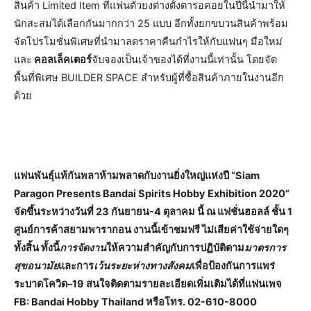
สินค้า Limited Item ที่แฟนตัวยงต่างตั้งตารอคอยในปีนี้นำมาให้
นักสะสมได้เลือกกันมากกว่า 25 แบบ อีกทั้งยกขบวนสินค้าพร้อม
จัดโปรโมชั่นพิเศษที่นำมาลดราคาคืนกำไรให้กับแฟนๆ มือใหม่
และ
คอลเล็คเตอร์
จับจองเป็นเจ้าของได้ที่งานนี้เท่านั้น โดยจัด
พื้นที่พิเศษ BUILDER SPACE สำหรับผู้ที่ซื้อสินค้าภายในงานอีก
ด้วย
แฟนพันธุ์แท้กันพลาห้ามพลาดกับงานยิ่งใหญ่แห่งปี “Siam
Paragon Presents Bandai Spirits Hobby Exhibition 2020”
จัดขึ้นระหว่างวันที่ 23 กันยายน-4 ตุลาคม นี้ ณ แฟชั่นฮอลล์ ชั้น 1
ศูนย์การค้าสยามพารากอน งานนี้เข้าชมฟรี ไม่เสียค่าใช้จ่ายใดๆ
ทั้งสิ้น ทั้งนี้
การจัดงาน
ให้ความสำคัญกับการปฏิบัติตาม
มาตรการ
สุขอนามัย
และการ
เว้นระยะห่างทางสังคม
เพื่อป้องกันการแพร่
ระบาดโควิด
–
19
สนใจติดตามรายละเอียดเพิ่มเติมได้ที่แฟนเพจ
FB: Bandai Hobby Thailand หรือโทร. 02-610-8000