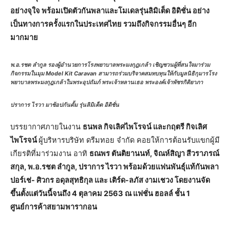
อย่างจุใจ พร้อมเปิดตัวกันพลาและโมเดลรุ่นลิมิเต็ด อิดิชั่น อย่าง
เป็นทางการครั้งแรกในประเทศไทย รวมถึงกิจกรรมอื่นๆ อีก
มากมาย
พ.อ.รชต ลำกูล รองผู้อำนวยการโรงพยาบาลพระมงกุฎเกล้า เชิญชวนผู้ที่สนใจมาร่วม
กิจกรรมในมุม Model Kit Caravan สามารถร่วมบริจาคสมทบทุนให้กับมูลนิธิกุมารโรง
พยาบาลพระมงกุฎเกล้าในพระอุปถัมภ์ พระเจ้าหลานเธอ พระองค์เจ้าพัชรกิติยาภา
ปราการ ไรวา มาช้อปกันดั้ม รุ่นลิมิเต็ด อิดิชั่น
บรรยากาศภายในงาน
ธนพล กิจเลิศไพโรจน์ และกฤตรี กิจเลิศ
ไพโรจน์
ผู้บริหารบริษัท ดรีมทอย จำกัด คอยให้การต้อนรับแขกผู้มี
เกียรติที่มาร่วมงาน อาทิ
ธณพร ตันติยานนท์, จิณห์สิญา สีวราภรณ์
สกุล, พ.อ.รชต ลำกูล, ปราการ ไรวา พร้อมด้วยแฟนพันธุ์แท้กันพลา
ปอร์เช่- ศิวกร อดุลสุทธิกุล และ เติร์ด-ลภัส งามเชวง โดยงานจัด
ขึ้นตั้งแต่วันนี้จนถึง 4 ตุลาคม 2563 ณ แฟชั่น ฮอลล์ ชั้น 1
ศูนย์การค้าสยามพารากอน