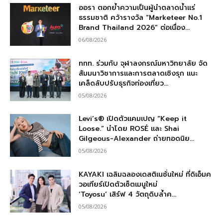
ออรา ตอกย้ำความเป็นผู้นำตลาดน้ำแร่
ธรรมชาติ คว้ารางวัล “Marketeer No.1
Brand Thailand 2026” ต่อเนื่อง...
06/08/2026
ททท. ร่วมกับ จุฬาลงกรณ์มหาวิทยาลัย จัด
สัมมนาวิชาการและการตลาดเชิงรุก แนะ
เคล็ดลับปรับธุรกิจท่องเที่ยว...
05/08/2026
Levi’s® เปิดตัวแคมเปญ “Keep it
Loose.” นำโดย ROSÉ และ Shai
Gilgeous-Alexander ถ่ายทอดนิย...
05/08/2026
KAYAKI เฉลิมฉลองเดสติเนชั่นใหม่ ที่ดิเอ็มค
วอเทียร์เปิดตัวเซ็ตเมนูใหม่
‘Toyosu’ เสิร์ฟ 4 วัตถุดิบล้ำค...
05/08/2026