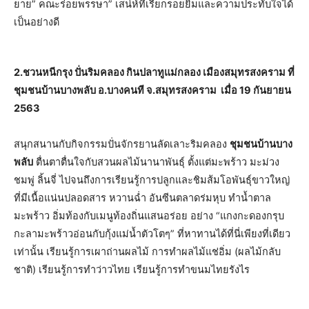
ยาย” คณะร่อยพรรษา” เสน่ห์ที่เรียกรอยยิ้มและความประทับใจได้
เป็นอย่างดี
2.ชวนหนีกรุง ปั่นริมคลอง กินปลาทูแม่กลอง เมืองสมุทรสงคราม ที่
ชุมชนบ้านบางพลับ อ.บางคนที จ.สมุทรสงคราม เมื่อ 19 กันยายน
2563
สนุกสนานกับกิจกรรมปั่นจักรยานลัดเลาะริมคลอง
ชุมชนบ้านบาง
พลับ
ตื่นตาตื่นใจกับสวนผลไม้นานาพันธุ์ ตั้งแต่มะพร้าว มะม่วง
ชมพู่ ลิ้นจี่ ไปจนถึงการเรียนรู้การปลูกและชิมส้มโอพันธุ์ขาวใหญ่
ที่มีเนื้อแน่นปลอดสาร หวานฉ่ำ อันซีนตลาดร่มหุบ ทำน้ำตาล
มะพร้าว อิ่มท้องกับเมนูท้องถิ่นแสนอร่อย อย่าง “แกงกะดองกรุบ
กะลามะพร้าวอ่อนกับกุ้งแม่น้ำตัวโตๆ” ที่หาทานได้ที่นี่เพียงที่เดียว
เท่านั้น เรียนรู้การเผาถ่านผลไม้ การทำผลไม้แช่อิ่ม (ผลไม้กลับ
ชาติ) เรียนรู้การทำว่าวไทย เรียนรู้การทำขนมไทยรังไร