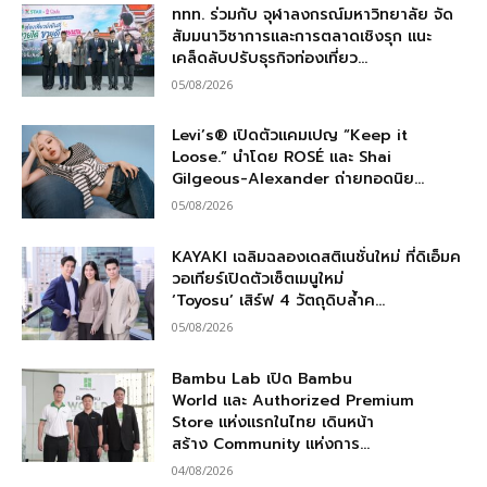
ททท. ร่วมกับ จุฬาลงกรณ์มหาวิทยาลัย จัด
สัมมนาวิชาการและการตลาดเชิงรุก แนะ
เคล็ดลับปรับธุรกิจท่องเที่ยว...
05/08/2026
Levi’s® เปิดตัวแคมเปญ “Keep it
Loose.” นำโดย ROSÉ และ Shai
Gilgeous-Alexander ถ่ายทอดนิย...
05/08/2026
KAYAKI เฉลิมฉลองเดสติเนชั่นใหม่ ที่ดิเอ็มค
วอเทียร์เปิดตัวเซ็ตเมนูใหม่
‘Toyosu’ เสิร์ฟ 4 วัตถุดิบล้ำค...
05/08/2026
Bambu Lab เปิด Bambu
World และ Authorized Premium
Store แห่งแรกในไทย เดินหน้า
สร้าง Community แห่งการ...
04/08/2026