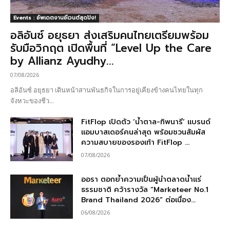
Events : อัพเดตงานอีเวนต์สุดปัง!
อลิอันซ์ อยุธยา ส่งเสริมคนไทยเตรียมพร้อม
รับมือวิกฤต เปิดพื้นที่ “Level Up the Care
by Allianz Ayudhy...
07/08/2026
อลิอันซ์ อยุธยา เดินหน้าสานพันธกิจในการอยู่เคียงข้างคนไทยในทุก
จังหวะของชีว...
FitFlop เปิดตัว ‘น้ำตาล-ทิพนารี’ แบรนด์
แอมบาสเดอร์คนล่าสุด พร้อมชวนสัมผัส
ความสบายของรองเท้า FitFlop ...
07/08/2026
ออรา ตอกย้ำความเป็นผู้นำตลาดน้ำแร่
ธรรมชาติ คว้ารางวัล “Marketeer No.1
Brand Thailand 2026” ต่อเนื่อง...
06/08/2026