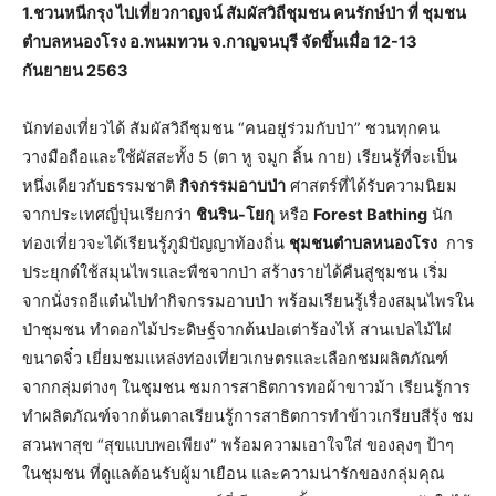
1.ชวนหนีกรุง ไปเที่ยวกาญจน์ สัมผัสวิถีชุมชน คนรักษ์ป่า ที่ ชุมชน
ตำบลหนองโรง อ.พนมทวน จ.กาญจนบุรี จัดขึ้นเมื่อ 12-13
กันยายน 2563
นักท่องเที่ยวได้ สัมผัสวิถีชุมชน “คนอยู่ร่วมกับป่า” ชวนทุกคน
วางมือถือและใช้ผัสสะทั้ง 5 (ตา หู จมูก ลิ้น กาย) เรียนรู้ที่จะเป็น
หนึ่งเดียวกับธรรมชาติ
กิจกรรมอาบป่า
ศาสตร์ที่ได้รับความนิยม
จากประเทศญี่ปุ่นเรียกว่า
ชินริน-โยกุ
หรือ
Forest Bathing
นัก
ท่องเที่ยวจะได้เรียนรู้ภูมิปัญญาท้องถิ่น
ชุมชนตำบลหนองโรง
การ
ประยุกต์ใช้สมุนไพรและพืชจากป่า สร้างรายได้คืนสู่ชุมชน เริ่ม
จากนั่งรถอีแต๋นไปทำกิจกรรมอาบป่า พร้อมเรียนรู้เรื่องสมุนไพรใน
ป่าชุมชน ทำดอกไม้ประดิษฐ์จากต้นปอเต่าร้องไห้ สานเปลไม้ไผ่
ขนาดจิ๋ว เยี่ยมชมแหล่งท่องเที่ยวเกษตรและเลือกชมผลิตภัณฑ์
จากกลุ่มต่างๆ ในชุมชน ชมการสาธิตการทอผ้าขาวม้า เรียนรู้การ
ทำผลิตภัณฑ์จากต้นตาลเรียนรู้การสาธิตการทำข้าวเกรียบสีรุ้ง ชม
สวนพาสุข “สุขแบบพอเพียง” พร้อมความเอาใจใส่ ของลุงๆ ป้าๆ
ในชุมชน ที่ดูแลต้อนรับผู้มาเยือน และความน่ารักของกลุ่มคุณ