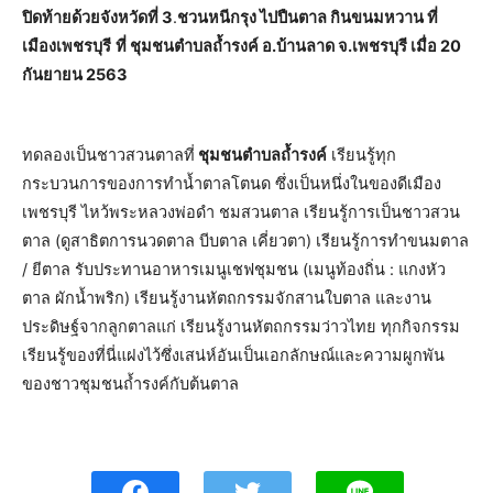
ปิดท้ายด้วยจังหวัดที่ 3
.
ชวนหนีกรุง ไปปืนตาล กินขนมหวาน ที่
เมืองเพชรบุรี
ที่ ชุมชนตำบลถ้ำรงค์ อ.บ้านลาด จ.เพชรบุรี เมื่อ 20
กันยายน 2563
ทดลองเป็นชาวสวนตาลที่
ชุมชนตำบลถ้ำรงค์
เรียนรู้ทุก
กระบวนการของการทำน้ำตาลโตนด ซึ่งเป็นหนึ่งในของดีเมือง
เพชรบุรี ไหว้พระหลวงพ่อดำ ชมสวนตาล เรียนรู้การเป็นชาวสวน
ตาล (ดูสาธิตการนวดตาล บีบตาล เคี่ยวตา) เรียนรู้การทำขนมตาล
/ ยีตาล รับประทานอาหารเมนูเชฟชุมชน (เมนูท้องถิ่น : แกงหัว
ตาล ผักน้ำพริก) เรียนรู้งานหัตถกรรมจักสานใบตาล และงาน
ประดิษฐ์จากลูกตาลแก่ เรียนรู้งานหัตถกรรมว่าวไทย ทุกกิจกรรม
เรียนรู้ของที่นี่แฝงไว้ซึ่งเสน่ห์อันเป็นเอกลักษณ์และความผูกพัน
ของชาวชุมชนถ้ำรงค์กับต้นตาล