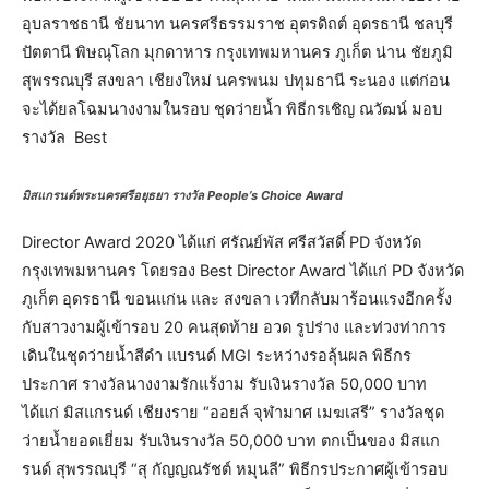
อุบลราชธานี ชัยนาท นครศรีธรรมราช อุตรดิถต์ อุดรธานี ชลบุรี
ปัตตานี พิษณุโลก มุกดาหาร กรุงเทพมหานคร ภูเก็ต น่าน ชัยภูมิ
สุพรรณบุรี สงขลา เชียงใหม่ นครพนม ปทุมธานี ระนอง แต่ก่อน
จะได้ยลโฉมนางงามในรอบ ชุดว่ายน้ำ พิธีกรเชิญ ณวัฒน์ มอบ
รางวัล Best
มิสแกรนด์พระนครศรีอยุธยา รางวัล People’s Choice Award
Director Award 2020 ได้แก่ ศรัณย์พัส ศรีสวัสดิ์ PD จังหวัด
กรุงเทพมหานคร โดยรอง Best Director Award ได้แก่ PD จังหวัด
ภูเก็ต อุดรธานี ขอนแก่น และ สงขลา เวทีกลับมาร้อนแรงอีกครั้ง
กับสาวงามผู้เข้ารอบ 20 คนสุดท้าย อวด รูปร่าง และท่วงท่าการ
เดินในชุดว่ายน้ำสีดำ แบรนด์ MGI ระหว่างรอลุ้นผล พิธีกร
ประกาศ รางวัลนางงามรักแร้งาม รับเงินรางวัล 50,000 บาท
ได้แก่ มิสแกรนด์ เชียงราย “ออยล์ จุฬามาศ เมฆเสรี” รางวัลชุด
ว่ายน้ำยอดเยี่ยม รับเงินรางวัล 50,000 บาท ตกเป็นของ มิสแก
รนด์ สุพรรณบุรี “สุ กัญญณรัชต์ หมุนลี” พิธีกรประกาศผู้เข้ารอบ