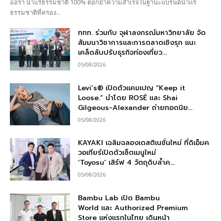
ออรา น้ำแร่ธรรมชาติ 100% ตอกย้ำความสำเร็จในฐานะแบรนด์น้ำแร่
ธรรมชาติที่ครอง...
ททท. ร่วมกับ จุฬาลงกรณ์มหาวิทยาลัย จัด
สัมมนาวิชาการและการตลาดเชิงรุก แนะ
เคล็ดลับปรับธุรกิจท่องเที่ยว...
05/08/2026
Levi’s® เปิดตัวแคมเปญ “Keep it
Loose.” นำโดย ROSÉ และ Shai
Gilgeous-Alexander ถ่ายทอดนิย...
05/08/2026
KAYAKI เฉลิมฉลองเดสติเนชั่นใหม่ ที่ดิเอ็มค
วอเทียร์เปิดตัวเซ็ตเมนูใหม่
‘Toyosu’ เสิร์ฟ 4 วัตถุดิบล้ำค...
05/08/2026
Bambu Lab เปิด Bambu
World และ Authorized Premium
Store แห่งแรกในไทย เดินหน้า