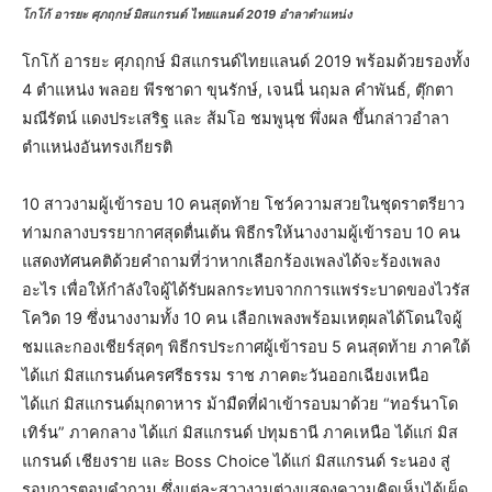
โกโก้ อารยะ ศุภฤกษ์ มิสแกรนด์ ไทยแลนด์ 2019 อำลาตำแหน่ง
โกโก้ อารยะ ศุภฤกษ์ มิสแกรนด์ไทยแลนด์ 2019 พร้อมด้วยรองทั้ง
4 ตำแหน่ง พลอย พีรชาดา ขุนรักษ์, เจนนี่ นฤมล คำพันธ์, ตุ๊กตา
มณีรัตน์ แดงประเสริฐ และ ส้มโอ ชมพูนุช พึ่งผล ขึ้นกล่าวอำลา
ตำแหน่งอันทรงเกียรติ
10 สาวงามผู้เข้ารอบ 10 คนสุดท้าย โชว์ความสวยในชุดราตรียาว
ท่ามกลางบรรยากาศสุดตื่นเต้น พิธีกรให้นางงามผู้เข้ารอบ 10 คน
แสดงทัศนคติด้วยคำถามที่ว่าหากเลือกร้องเพลงได้จะร้องเพลง
อะไร เพื่อให้กำลังใจผู้ได้รับผลกระทบจากการแพร่ระบาดของไวรัส
โควิด 19 ซึ่งนางงามทั้ง 10 คน เลือกเพลงพร้อมเหตุผลได้โดนใจผู้
ชมและกองเชียร์สุดๆ พิธีกรประกาศผู้เข้ารอบ 5 คนสุดท้าย ภาคใต้
ได้แก่ มิสแกรนด์นครศรีธรรม ราช ภาคตะวันออกเฉียงเหนือ
ได้แก่ มิสแกรนด์มุกดาหาร ม้ามืดที่ฝ่าเข้ารอบมาด้วย “ทอร์นาโด
เทิร์น” ภาคกลาง ได้แก่ มิสแกรนด์ ปทุมธานี ภาคเหนือ ได้แก่ มิส
แกรนด์ เชียงราย และ Boss Choice ได้แก่ มิสแกรนด์ ระนอง สู่
รอบการตอบคำถาม ซึ่งแต่ละสาวงามต่างแสดงความคิดเห็นได้เผ็ด