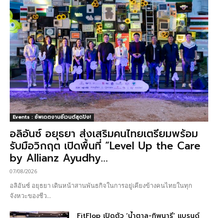
Events : อัพเดตงานอีเวนต์สุดปัง!
อลิอันซ์ อยุธยา ส่งเสริมคนไทยเตรียมพร้อม
รับมือวิกฤต เปิดพื้นที่ “Level Up the Care
by Allianz Ayudhy...
07/08/2026
อลิอันซ์ อยุธยา เดินหน้าสานพันธกิจในการอยู่เคียงข้างคนไทยในทุก
จังหวะของชีว...
FitFlop เปิดตัว ‘น้ำตาล-ทิพนารี’ แบรนด์