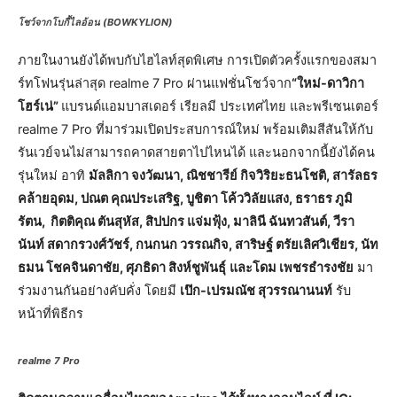
โชว์จากโบกี้ไลอ้อน (BOWKYLION)
ภายในงานยังได้พบกับไฮไลท์สุดพิเศษ การเปิดตัวครั้งแรกของสมา
ร์ทโฟนรุ่นล่าสุด realme 7 Pro ผ่านแฟชั่นโชว์จาก
“ใหม่-ดาวิกา
โฮร์เน่”
แบรนด์แอมบาสเดอร์ เรียลมี ประเทศไทย และพรีเซนเตอร์
realme 7 Pro ที่มาร่วมเปิดประสบการณ์ใหม่ พร้อมเติมสีสันให้กับ
รันเวย์จนไม่สามารถคาดสายตาไปไหนได้ และนอกจากนี้ยังได้คน
รุ่นใหม่ อาทิ
มัลลิกา จงวัฒนา, ณิชชารีย์ กิจวิริยะธนโชติ, สารัลธร
คล้ายอุดม, ปณต คุณประเสริฐ, บูชิตา โค้ววิลัยแสง, ธราธร ภูมิ
รัตน, กิตติคุณ ตันสุหัส, สิปปกร แจ่มฟุ้ง, มาลินี ฉันทวสันต์, วีรา
นันท์ สดากรวงศ์วัชร์, กนกนก วรรณกิจ, สาริษฐ์ ตรัยเลิศวิเชียร, นัท
ธมน โชคจินดาชัย, ศุภธิดา สิงห์ชูพันธุ์
และโดม เพชรธำรงชัย
มา
ร่วมงานกันอย่างคับคั่ง โดยมี
เป๊ก-เปรมณัช สุวรรณานนท์
รับ
หน้าที่พิธีกร
realme 7 Pro