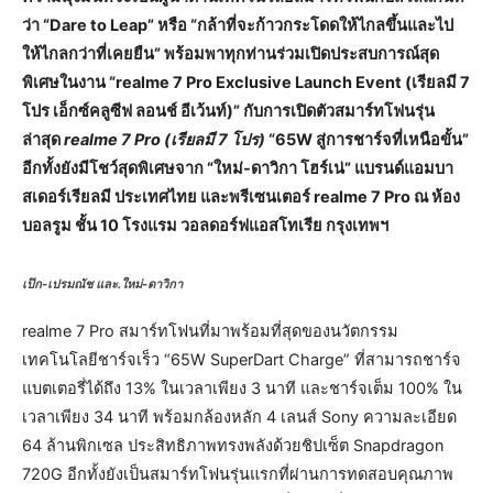
ว่า “Dare to Leap” หรือ “กล้าที่จะก้าวกระโดดให้ไกลขึ้นและไป
ให้ไกลกว่าที่เคยยืน” พร้อมพาทุกท่านร่วมเปิดประสบการณ์สุด
พิเศษในงาน “realme 7 Pro Exclusive Launch Event (เรียลมี 7
โปร เอ็กซ์คลูซีฟ ลอนช์ อีเว้นท์)” กับการเปิดตัวสมาร์ทโฟนรุ่น
ล่าสุด
realme 7 Pro (เรียลมี 7 โปร)
“65W สู่การชาร์จที่เหนือขั้น”
อีกทั้งยังมีโชว์สุดพิเศษจาก “ใหม่-ดาวิกา โฮร์เน่” แบรนด์แอมบา
สเดอร์เรียลมี ประเทศไทย และพรีเซนเตอร์ realme 7 Pro ณ ห้อง
บอลรูม ชั้น 10 โรงแรม วอลดอร์ฟแอสโทเรีย กรุงเทพฯ
เป๊ก-เปรมณัช และ.ใหม่-ดาวิกา
realme 7 Pro สมาร์ทโฟนที่มาพร้อมที่สุดของนวัตกรรม
เทคโนโลยีชาร์จเร็ว “65W SuperDart Charge” ที่สามารถชาร์จ
แบตเตอรี่ได้ถึง 13% ในเวลาเพียง 3 นาที และชาร์จเต็ม 100% ใน
เวลาเพียง 34 นาที พร้อมกล้องหลัก 4 เลนส์ Sony ความละเอียด
64 ล้านพิกเซล ประสิทธิภาพทรงพลังด้วยชิปเซ็ต Snapdragon
720G อีกทั้งยังเป็นสมาร์ทโฟนรุ่นแรกที่ผ่านการทดสอบคุณภาพ