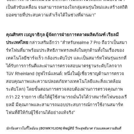
เป็นตัวขับเคลื่อน จนสามารถครองใจกลุ่มคนรุ่นใหม่และสร้างสถิติ
ยอดขายที่ประสบความสำเร็จได้ในช่วงที่ผ่านมา”
คุณศิรศร เบญจาธิกุล ผู้จัดการฝ่ายการตลาดผลิตภัณฑ์ เรียลมี
ประเทศไทย
กล่าวเสริมอีกว่า “สำหรับrealme 7 Pro ถือว่าเป็นสมา
ร์ทโฟนที่มาพร้อมประสิทธิภาพทรงพลังในทุกด้านทั้งในเรื่องของ
เทคโนโลยีชาร์จเร็ว กล้องระดับโปร และเป็นสมาร์ทโฟนรุ่นแรกที่
ได้รับการการันตีและผ่านการตรวจสอบมาตรฐานระดับโลกจาก
TüV Rheinland (ทูฟไรน์แลนด์: หนึ่งในผู้เชี่ยวชาญด้านการตรวจ
สอบคุณภาพและความปลอดภัยทางเทคโนโลยีและสิ่งแวดล้อม
ระดับโลก) โดยขั้นตอนการตรวจสอบต้องผ่านการตรวจคุณภาพ
กว่า 22 รายการ เพื่อให้ผู้ใช้สามารถมั่นใจได้ว่าสมาร์ทโฟนของเรี
ยลมี มีคุณภาพและสามารถมอบประสบการณ์การใช้งานสมาร์ท
โฟนที่ดีให้กับผู้ใช้งานได้อย่างแท้จริง”
นักร้องสาวโบกี้ไลอ้อน (BOWKYLION)พิชญ์สินี วีระสุทธิมาศ ร่วมแสดงความยินดี