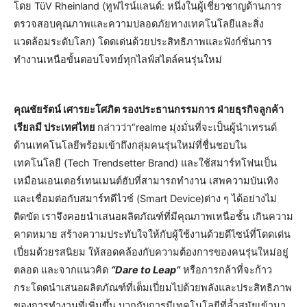
โดย TüV Rheinland (ทูฟไรน์แลนด์: หนึ่งในผู้เชี่ยวชาญด้านการ
ตรวจสอบคุณภาพและความปลอดภัยทางเทคโนโลยีและสิ่ง
แวดล้อมระดับโลก) โดดเด่นด้วยประสิทธิภาพและฟังก์ชั่นการ
ทำงานเหนือขั้นตอบโจทย์ทุกไลฟ์สไตล์คนรุ่นใหม่
คุณชัยรัตน์ เศารยะโศภิต รองประธานกรรมการ ฝ่ายธุรกิจลูกค้า
เรียลมี ประเทศไทย
กล่าวว่า“realme มุ่งมั่นที่จะเป็นผู้นำเทรนด์
ด้านเทคโนโลยีพร้อมเข้าถึงกลุ่มคนรุ่นใหม่ที่ชื่นชอบใน
เทคโนโลยี (Tech Trendsetter Brand) และใช้สมาร์ทโฟนเป็น
เหมือนเอนเตอร์เทนเมนต์ฮับที่สามารถทำงาน เสพความบันเทิง
และเชื่อมต่อกับสมาร์ทดีไวซ์ (Smart Device)ต่าง ๆ ได้อย่างไม่
ติดขัด เราจึงคอยนำเสนอผลิตภัณฑ์ที่มีคุณภาพเหนือชั้น เกินความ
คาดหมาย สร้างความประทับใจให้กับผู้ใช้งานด้วยดีไซน์ที่โดดเด่น
เปี่ยมด้วยรสนิยม ให้สอดคล้องกับความต้องการของคนรุ่นใหม่อยู่
ตลอด และจากแนวคิด
“
Dare to Leap”
หรือการกล้าที่จะก้าว
กระโดดนำเสนอผลิตภัณฑ์ที่เต็มเปี่ยมไปด้วยพลังและประสิทธิภาพ
ของการทำงานที่เพิ่มขึ้น บวกกับการมีเทคโนโลยีที่ล้ำสมัยเข้ามา