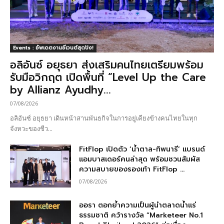
Events : อัพเดตงานอีเวนต์สุดปัง!
อลิอันซ์ อยุธยา ส่งเสริมคนไทยเตรียมพร้อม
รับมือวิกฤต เปิดพื้นที่ “Level Up the Care
by Allianz Ayudhy...
07/08/2026
อลิอันซ์ อยุธยา เดินหน้าสานพันธกิจในการอยู่เคียงข้างคนไทยในทุก
จังหวะของชีว...
FitFlop เปิดตัว ‘น้ำตาล-ทิพนารี’ แบรนด์
แอมบาสเดอร์คนล่าสุด พร้อมชวนสัมผัส
ความสบายของรองเท้า FitFlop ...
07/08/2026
ออรา ตอกย้ำความเป็นผู้นำตลาดน้ำแร่
ธรรมชาติ คว้ารางวัล “Marketeer No.1