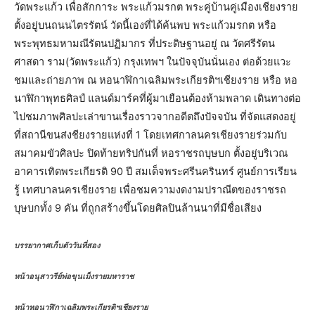
วัดพระแก้ว เพื่อสักการะ พระแก้วมรกต พระคู่บ้านคู่เมืองเชียงราย
ตั้งอยู่บนถนนไตรรัตน์ วัดนี้เองที่ได้ค้นพบ พระแก้วมรกต หรือ
พระพุทธมหามณีรัตนปฏิมากร ที่ประดิษฐานอยู่ ณ วัดศรีรัตน
ศาสดา ราม(วัดพระแก้ว) กรุงเทพฯ ในปัจจุบันนั่นเอง ต่อด้วยแวะ
ชมและถ่ายภาพ ณ หอนาฬิกาเฉลิมพระเกียรติฯเชียงราย หรือ หอ
นาฬิกาพุทธศิลป์ แลนด์มาร์คที่ผู้มาเยือนต้องห้ามพลาด เดินทางต่อ
ไปชมภาพศิลปะเล่าขานเรื่องราวจากอดีตถึงปัจจบัน ที่จัดแสดงอยู่
ที่สถานีขนส่งชียงรายแห่งที่ 1 โดยเทศกาลนครเชียงรายร่วมกับ
สมาคมขัวศิลปะ ปิดท้ายทริปกันที่ หอราชรถบุษบก ตั้งอยู่บริเวณ
อาคารเทิดพระเกียรติ 90 ปี สมเด็จพระศรีนครินทร์ ศูนย์การเรียน
รู้ เทศบาลนครเชียงราย เพื่อชมความงดงามปราณีตของราชรถ
บุษบกทั้ง 9 คัน ที่ถูกสร้างขึ้นโดยศิลปินล้านนาที่มีชื่อเสียง
บรรยากาศเก็บตัววันที่สอง
หน้าอนุสาวรีย์พ่อขุนเม็งรายมหาราช
หน้าหอนาฬิกาเฉลิมพระเกียรติฯเชียงราย