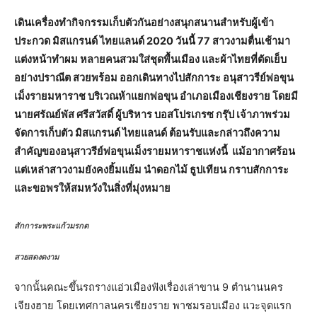
เดินเครื่องทำกิจกรรมเก็บตัวกันอย่างสนุกสนานสำหรับผู้เข้า
ประกวด มิสแกรนด์ ไทยแลนด์ 2020 วันนี้ 77 สาวงามตื่นเช้ามา
แต่งหน้าทำผม หลายคนสวมใส่ชุดพื้นเมือง และผ้าไทยที่ตัดเย็บ
อย่างปราณีต สวยพร้อม ออกเดินทางไปสักการะ อนุสาวรีย์พ่อขุน
เม็งรายมหาราช บริเวณห้าแยกพ่อขุน อำเภอเมืองเชียงราย โดยมี
นายศรัณย์พัส ศรีสวัสดิ์ ผู้บริหาร บอสโปรเกรซ กรุ๊ป เจ้าภาพร่วม
จัดการเก็บตัว มิสแกรนด์ ไทยแลนด์ ต้อนรับและกล่าวถึงความ
สำคัญของอนุสาวรีย์พ่อขุนเม็งรายมหาราชแห่งนี้ แม้อากาศร้อน
แต่เหล่าสาวงามยังคงยิ้มแย้ม นำดอกไม้ ธูปเทียน กราบสักการะ
และขอพรให้สมหวังในสิ่งที่มุ่งหมาย
สักการะพระแก้วมรกต
สวยสดงดงาม
จากนั้นคณะขึ้นรถรางแอ่วเมืองฟังเรื่องเล่าขาน 9 ตำนานนคร
เจียงฮาย โดยเทศกาลนครเชียงราย พาชมรอบเมือง แวะจุดแรก