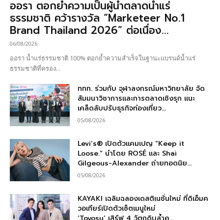
ออรา ตอกย้ำความเป็นผู้นำตลาดน้ำแร่
ธรรมชาติ คว้ารางวัล “Marketeer No.1
Brand Thailand 2026” ต่อเนื่อง...
06/08/2026
ออรา น้ำแร่ธรรมชาติ 100% ตอกย้ำความสำเร็จในฐานะแบรนด์น้ำแร่
ธรรมชาติที่ครอง...
ททท. ร่วมกับ จุฬาลงกรณ์มหาวิทยาลัย จัด
สัมมนาวิชาการและการตลาดเชิงรุก แนะ
เคล็ดลับปรับธุรกิจท่องเที่ยว...
05/08/2026
Levi’s® เปิดตัวแคมเปญ “Keep it
Loose.” นำโดย ROSÉ และ Shai
Gilgeous-Alexander ถ่ายทอดนิย...
05/08/2026
KAYAKI เฉลิมฉลองเดสติเนชั่นใหม่ ที่ดิเอ็มค
วอเทียร์เปิดตัวเซ็ตเมนูใหม่
‘Toyosu’ เสิร์ฟ 4 วัตถุดิบล้ำค...