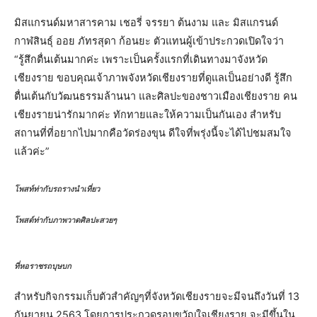
มิสแกรนด์มหาสารคาม เชอรี่ จรรยา ต้นงาม และ มิสแกรนด์
กาฬสินธุ์ ออย ภัทรสุดา ก้อนยะ ตัวแทนผู้เข้าประกวดเปิดใจว่า
“รู้สึกตื่นเต้นมากค่ะ เพราะเป็นครั้งแรกที่เดินทางมาจังหวัด
เชียงราย ขอบคุณเจ้าภาพจังหวัดเชียงรายที่ดูแลเป็นอย่างดี รู้สึก
ตื่นเต้นกับวัฒนธรรมล้านนา และศิลปะของชาวเมืองเชียงราย คน
เชียงรายน่ารักมากค่ะ ทักทายและให้ความเป็นกันเอง สำหรับ
สถานที่ที่อยากไปมากคือวัดร่องขุน ดีใจที่พรุ่งนี้จะได้ไปชมสมใจ
แล้วค่ะ”
โพสท์ท่ากับรถรางนำเที่ยว
โพสต์ท่ากับภาพวาดศิลปะสวยๆ
ที่หอราชรถบุษบก
สำหรับกิจกรรมเก็บตัวสำคัญๆที่จังหวัดเชียงรายจะมีจนถึงวันที่ 13
กันยายน 2563 โดยการประกวดรอบขวัญใจเชียงราย จะมีขึ้นใน