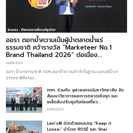
Events : อัพเดตงานอีเวนต์สุดปัง!
ออรา ตอกย้ำความเป็นผู้นำตลาดน้ำแร่
ธรรมชาติ คว้ารางวัล “Marketeer No.1
Brand Thailand 2026” ต่อเนื่อง...
06/08/2026
ออรา น้ำแร่ธรรมชาติ 100% ตอกย้ำความสำเร็จในฐานะแบรนด์น้ำแร่
ธรรมชาติที่ครอง...
ททท. ร่วมกับ จุฬาลงกรณ์มหาวิทยาลัย จัด
สัมมนาวิชาการและการตลาดเชิงรุก แนะ
เคล็ดลับปรับธุรกิจท่องเที่ยว...
05/08/2026
Levi’s® เปิดตัวแคมเปญ “Keep it
Loose.” นำโดย ROSÉ และ Shai