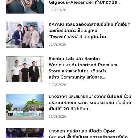
Gilgeous-Alexander ถ่ายทอดนิย...
05/08/2026
KAYAKI เฉลิมฉลองเดสติเนชั่นใหม่ ที่ดิเอ็มค
วอเทียร์เปิดตัวเซ็ตเมนูใหม่
‘Toyosu’ เสิร์ฟ 4 วัตถุดิบล้ำค...
05/08/2026
Bambu Lab เปิด Bambu
World และ Authorized Premium
Store แห่งแรกในไทย เดินหน้า
สร้าง Community แห่งการ...
04/08/2026
บางจากฯ และสมาชิกบางจากกรีนไมลส์ ร่วม
บริจาคให้องค์กรสาธารณประโยชน์ ต่อเนื่อง
เป็นปีที่ 20 ที่ได้เดินท...
03/08/2026
บางกอก คุนส์ฮาเลอ เปิดตัว Open
Ground พื้นที่สนับสนุนการสร้างสรรค์เชิง