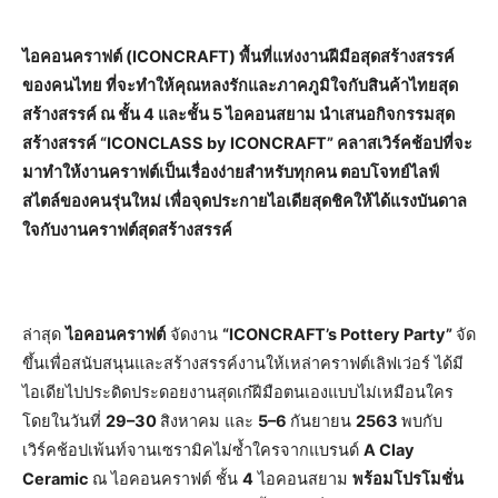
ไอคอนคราฟต์ (ICONCRAFT) พื้นที่แห่งงานฝีมือสุดสร้างสรรค์
ของคนไทย ที่จะทำให้คุณหลงรักและภาคภูมิใจกับสินค้าไทยสุด
สร้างสรรค์ ณ ชั้น 4 และชั้น 5 ไอคอนสยาม นำเสนอกิจกรรมสุด
สร้างสรรค์ “ICONCLASS by ICONCRAFT” คลาสเวิร์คช้อปที่จะ
มาทำให้งานคราฟต์เป็นเรื่องง่ายสำหรับทุกคน ตอบโจทย์ไลฟ์
สไตล์ของคนรุ่นใหม่ เพื่อจุดประกายไอเดียสุดชิคให้ได้แรงบันดาล
ใจกับงานคราฟต์สุดสร้างสรรค์
ล่าสุด
ไอคอนคราฟต์
จัดงาน
“ICONCRAFT’s Pottery Party”
จัด
ขึ้นเพื่อสนับสนุนและสร้างสรรค์งานให้เหล่าคราฟต์เลิฟเว่อร์ ได้มี
ไอเดียไปประดิดประดอยงานสุดเก๋ฝีมือตนเองแบบไม่เหมือนใคร
โดยในวันที่
29–30
สิงหาคม และ
5–6
กันยายน
2563
พบกับ
เวิร์คช้อปเพ้นท์จานเซรามิคไม่ซ้ำใครจากแบรนด์
A Clay
Ceramic
ณ ไอคอนคราฟต์ ชั้น
4
ไอคอนสยาม
พร้อมโปรโมชั่น