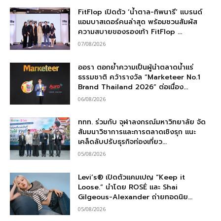
FitFlop เปิดตัว ‘น้ำตาล-ทิพนารี’ แบรนด์
แอมบาสเดอร์คนล่าสุด พร้อมชวนสัมผัส
ความสบายของรองเท้า FitFlop ...
07/08/2026
ออรา ตอกย้ำความเป็นผู้นำตลาดน้ำแร่
ธรรมชาติ คว้ารางวัล “Marketeer No.1
Brand Thailand 2026” ต่อเนื่อง...
06/08/2026
ททท. ร่วมกับ จุฬาลงกรณ์มหาวิทยาลัย จัด
สัมมนาวิชาการและการตลาดเชิงรุก แนะ
เคล็ดลับปรับธุรกิจท่องเที่ยว...
05/08/2026
Levi’s® เปิดตัวแคมเปญ “Keep it
Loose.” นำโดย ROSÉ และ Shai
Gilgeous-Alexander ถ่ายทอดนิย...
05/08/2026