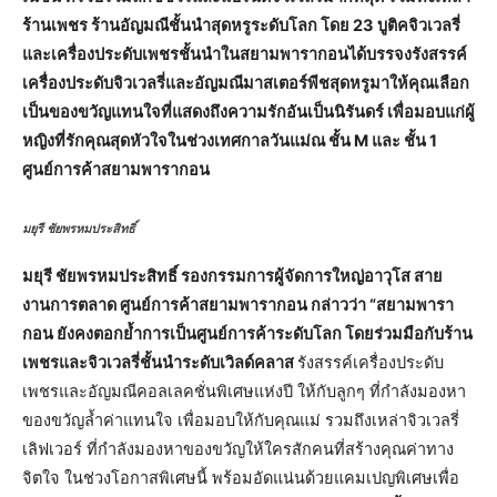
ร้านเพชร ร้านอัญมณีชั้นนำสุดหรูระดับโลก โดย 23 บูติคจิวเวลรี่
และเครื่องประดับเพชรชั้นนำในสยามพารากอนได้บรรจงรังสรรค์
เครื่องประดับจิวเวลรี่และอัญมณีมาสเตอร์พีชสุดหรูมาให้คุณเลือก
เป็นของขวัญแทนใจที่แสดงถึงความรักอันเป็นนิรันดร์ เพื่อมอบแก่ผู้
หญิงที่รักคุณสุดหัวใจในช่วงเทศกาลวันแม่ณ ชั้น M และ ชั้น 1
ศูนย์การค้าสยามพารากอน
มยุรี ชัยพรหมประสิทธิ์
มยุรี ชัยพรหมประสิทธิ์ รองกรรมการผู้จัดการใหญ่อาวุโส สาย
งานการตลาด ศูนย์การค้าสยามพารากอน กล่าวว่า “สยามพารา
กอน ยังคงตอกย้ำการเป็นศูนย์การค้าระดับโลก โดยร่วมมือกับร้าน
เพชรและจิวเวลรี่ชั้นนำระดับเวิลด์คลาส
รังสรรค์เครื่องประดับ
เพชรและอัญมณีคอลเลคชั่นพิเศษแห่งปี ให้กับลูกๆ ที่กำลังมองหา
ของขวัญล้ำค่าแทนใจ เพื่อมอบให้กับคุณแม่ รวมถึงเหล่าจิวเวลรี่
เลิฟเวอร์ ที่กำลังมองหาของขวัญให้ใครสักคนที่สร้างคุณค่าทาง
จิตใจ ในช่วงโอกาสพิเศษนี้ พร้อมอัดแน่นด้วยแคมเปญพิเศษเพื่อ