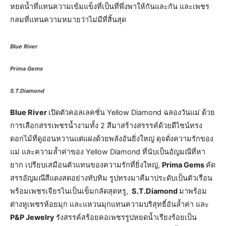
หยดน้ำที่แทนความเข้มแข็งที่เป็นที่พึ่งพาให้กันและกัน และเพชร
กลมที่แทนความหมายว่าไม่มีที่สิ้นสุด
Blue River
Prima Gems
S.T.Diamond
Blue River
เปิดตัวคอลเลคชั่น Yellow Diamond ฉลองวันแม่ ด้วย
การเลือกสรรเพชรน้ำงามทั้ง 2 สีมาสร้างสรรรค์ด้วยดีไซน์ทรง
ดอกไม้ที่ดูอ่อนหวานแต่แฝงด้วยพลังอันยิ่งใหญ่ ดุจดั่งความรักของ
แม่ และความล้ำค่าของ Yellow Diamond ที่นับเป็นอัญมณีที่หา
ยาก เปรียบเสมือนตัวแทนของความรักที่ยิ่งใหญ่,
Prima Gems
คัด
สรรอัญมณีสีแดงสดอย่างทับทิม รูปทรงมาคีมาประดับเป็นตัวเรือน
พร้อมเพชรเจียรไนเป็นเข็มกลัดสุดหรู,
S.T.Diamond
มาพร้อม
ต่างหูเพชรห้อยมุก และแหวนมุกแทนความบริสุทธิ์อันล้ำค่า และ
P&P Jewelry
รังสรรค์สร้อยคอเพชรรูปหยดน้ำเรียงร้อยเป็น