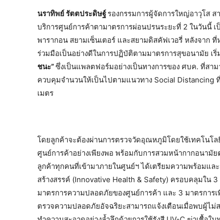
นราทิพย์ รัตตประดิษฐ์
รองกรรมการผู้จัดการใหญ่อาวุโส สาย
บริการศูนย์การค้าตามาตรการผ่อนปรนระยะที่ 2 ในวันนี้ เป็
พารากอน สยามเซ็นเตอร์ และสยามดิสคัฟเวอรี่ หลังจาก ที่ห่
ร่วมมือเป็นอย่างดีในการปฏิบัติตามมาตรการสุขอนามัย เริ่
ชนะ”
ซึ่งเป็นแพลตฟอร์มอย่างเป็นทางการของ ศบค. ที่สามาร
ควบคุมจำนวนให้เป็นไปตามแนวทาง Social Distancing ที่กำ
เมตร
โดยลูกค้าจะต้องผ่านการตรวจวัดอุณหภูมิโดยใช้เทคโนโลยีทั
ศูนย์การค้าอย่างเพียงพอ พร้อมกับการสวมหน้ากากอนามัย
ลูกค้าทุกคนที่เข้ามาภายในศูนย์ฯ ได้เตรียมความพร้อมแ
สร้างสรรค์ (Innovative Health & Safety) ครอบคลุมใน 3 
มาตรการความปลอดภัยของศูนย์การค้า และ 3 มาตรการเพื่อคว
ตรวจความปลอดภัยอัจฉริยะสามารถแจ้งเตือนเมื่อพบผู้ไม่สว
ทำความสะอาดอย่างล้ำลึกด้วยการใช้รังสี UV-C ฆ่าเชื้อใ