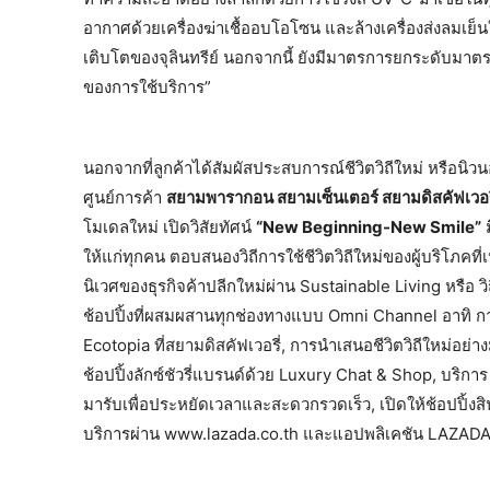
อากาศด้วยเครื่องฆ่าเชื้ออบโอโซน และล้างเครื่องส่งลมเย็นใ
เติบโตของจุลินทรีย์ นอกจากนี้ ยังมีมาตรการยกระดับมาตรฐ
ของการใช้บริการ”
นอกจากที่ลูกค้าได้สัมผัสประสบการณ์ชีวิตวิถีใหม่ หรือนิวน
ศูนย์การค้า
สยามพารากอน สยามเซ็นเตอร์ สยามดิสคัฟเวอรี
โมเดลใหม่ เปิดวิสัยทัศน์
“New Beginning-New Smile”
ม
ให้แก่ทุกคน ตอบสนองวิถีการใช้ชีวิตวิถีใหม่ของผู้บริโภ
นิเวศของธุรกิจค้าปลีกใหม่ผ่าน Sustainable Living หรือ 
ช้อปปิ้งที่ผสมผสานทุกช่องทางแบบ Omni Channel อาทิ ก
Ecotopia ที่สยามดิสคัฟเวอรี่, การนำเสนอชีวิตวิถีใหม่อย
ช้อปปิ้งลักซ์ชัวรี่แบรนด์ด้วย Luxury Chat & Shop, บริกา
มารับเพื่อประหยัดเวลาและสะดวกรวดเร็ว, เปิดให้ช้อปปิ้งสิน
บริการผ่าน www.lazada.co.th และแอปพลิเคชัน LAZADA 