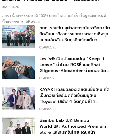
06/08/2026
ออรา น้ำแร่ธรรมชาติ 100% ตอกย้ำความสำเร็จในฐานะแบรนด์
น้ำแร่ธรรมชาติที่ครอง...
ททท. ร่วมกับ จุฬาลงกรณ์มหาวิทยาลัย
จัดสัมมนาวิชาการและการตลาดเชิงรุก
แนะเคล็ดลับปรับธุรกิจท่องเที่ยว...
05/08/2026
Levi’s® เปิดตัวแคมเปญ “Keep it
Loose.” นำโดย ROSÉ และ Shai
Gilgeous-Alexander ถ่ายทอดนิย...
05/08/2026
KAYAKI เฉลิมฉลองเดสติเนชั่นใหม่ ที่ดิ
เอ็มควอเทียร์เปิดตัวเซ็ตเมนูใหม่
‘Toyosu’ เสิร์ฟ 4 วัตถุดิบล้ำค...
05/08/2026
Bambu Lab เปิด Bambu
World และ Authorized Premium
Store แห่งแรกในไทย เดินหน้า