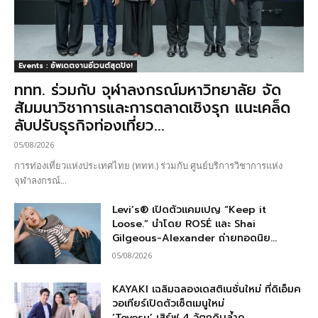
Events : อัพเดตงานอีเวนต์สุดปัง!
ททท. ร่วมกับ จุฬาลงกรณ์มหาวิทยาลัย จัด
สัมมนาวิชาการและการตลาดเชิงรุก แนะเคล็ด
ลับปรับธุรกิจท่องเที่ยว...
05/08/2026
การท่องเที่ยวแห่งประเทศไทย (ททท.) ร่วมกับ ศูนย์บริการวิชาการแห่ง
จุฬาลงกรณ์...
Levi’s® เปิดตัวแคมเปญ “Keep it
Loose.” นำโดย ROSÉ และ Shai
Gilgeous-Alexander ถ่ายทอดนิย...
05/08/2026
KAYAKI เฉลิมฉลองเดสติเนชั่นใหม่ ที่ดิเอ็มค
วอเทียร์เปิดตัวเซ็ตเมนูใหม่
‘Toyosu’ เสิร์ฟ 4 วัตถุดิบล้ำค...