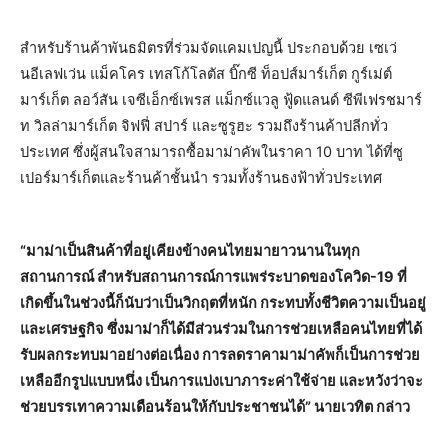
สำหรับร้านค้าพันธมิตรที่ร่วมจัดแคมเปญนี้ ประกอบด้วย เซเว่
นอีเลฟเว่น แม็คโคร เทสโก้โลตัส บิ๊กซี ท็อปส์มาร์เก็ต กูร์เม่ต์
มาร์เก็ต ลอว์สัน เจซีเอ็กซ์เพรส แม็กซ์แวลู ฟู้ดแลนด์ ซีพีเฟรชมาร์
ท วิลล่ามาร์เก็ต จิฟฟี่ สปาร์ และซูรูฮะ รวมถึงร้านค้าปลีกทั่ว
ประเทศ ซึ่งผู้สนใจสามารถซื้อมาม่าคัพในราคา 10 บาท ได้ที่ซู
เปอร์มาร์เก็ตและร้านค้าชั้นนำ รวมทั้งร้านธงฟ้าทั่วประเทศ
“มาม่าเป็นสินค้าที่อยู่เคียงข้างคนไทยมายาวนานในทุก
สถานการณ์ สำหรับสถานการณ์การแพร่ระบาดของโควิด-19 ที่
เกิดขึ้นในช่วงนี้ก็นับว่าเป็นวิกฤตที่หนัก กระทบทั้งชีวิตความเป็นอยู่
และเศรษฐกิจ ซึ่งมาม่าก็ได้มีส่วนร่วมในการช่วยเหลือคนไทยที่ได้
รับผลกระทบมาอย่างต่อเนื่อง การลดราคามาม่าคัพก็เป็นการช่วย
เหลืออีกรูปแบบหนึ่ง เป็นการแบ่งเบาภาระค่าใช้จ่าย และหวังว่าจะ
ช่วยบรรเทาความเดือนร้อนให้กับประชาชนได้” นายเวทิต กล่าว