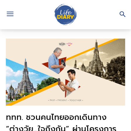
ททท. ชวนคนไทยออกเดินทาง
“ต่างวัย…ใจถึงกัน” ผ่านโครงการ