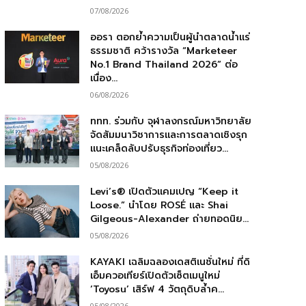
07/08/2026
ออรา ตอกย้ำความเป็นผู้นำตลาดน้ำแร่
ธรรมชาติ คว้ารางวัล “Marketeer
No.1 Brand Thailand 2026” ต่อ
เนื่อง...
06/08/2026
ททท. ร่วมกับ จุฬาลงกรณ์มหาวิทยาลัย
จัดสัมมนาวิชาการและการตลาดเชิงรุก
แนะเคล็ดลับปรับธุรกิจท่องเที่ยว...
05/08/2026
Levi’s® เปิดตัวแคมเปญ “Keep it
Loose.” นำโดย ROSÉ และ Shai
Gilgeous-Alexander ถ่ายทอดนิย...
05/08/2026
KAYAKI เฉลิมฉลองเดสติเนชั่นใหม่ ที่ดิ
เอ็มควอเทียร์เปิดตัวเซ็ตเมนูใหม่
‘Toyosu’ เสิร์ฟ 4 วัตถุดิบล้ำค...
05/08/2026