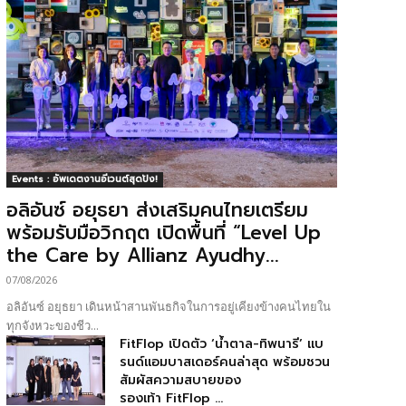
Events : อัพเดตงานอีเวนต์สุดปัง!
อลิอันซ์ อยุธยา ส่งเสริมคนไทยเตรียม
พร้อมรับมือวิกฤต เปิดพื้นที่ “Level Up
the Care by Allianz Ayudhy...
07/08/2026
อลิอันซ์ อยุธยา เดินหน้าสานพันธกิจในการอยู่เคียงข้างคนไทยใน
ทุกจังหวะของชีว...
FitFlop เปิดตัว ‘น้ำตาล-ทิพนารี’ แบ
รนด์แอมบาสเดอร์คนล่าสุด พร้อมชวน
สัมผัสความสบายของ
รองเท้า FitFlop ...