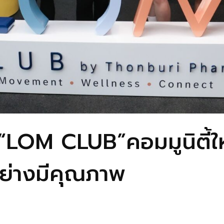
ว “LOM CLUB”คอมมูนิตี้
อย่างมีคุณภาพ