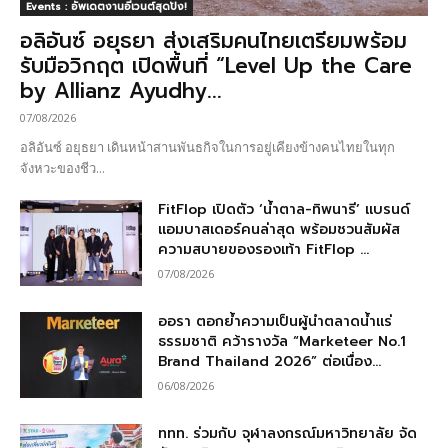
Events : อัพเดตงานอีเวนต์สุดปัง!
อลิอันซ์ อยุธยา ส่งเสริมคนไทยเตรียมพร้อม
รับมือวิกฤต เปิดพื้นที่ “Level Up the Care
by Allianz Ayudhy...
07/08/2026
อลิอันซ์ อยุธยา เดินหน้าสานพันธกิจในการอยู่เคียงข้างคนไทยในทุก
จังหวะของชีว...
FitFlop เปิดตัว ‘น้ำตาล-ทิพนารี’ แบรนด์
แอมบาสเดอร์คนล่าสุด พร้อมชวนสัมผัส
ความสบายของรองเท้า FitFlop ...
07/08/2026
ออรา ตอกย้ำความเป็นผู้นำตลาดน้ำแร่
ธรรมชาติ คว้ารางวัล “Marketeer No.1
Brand Thailand 2026” ต่อเนื่อง...
06/08/2026
ททท. ร่วมกับ จุฬาลงกรณ์มหาวิทยาลัย จัด