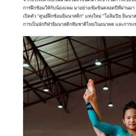
การฝึกซ้อมให้กับน้องแพม มาอย่างเข้มข้นตลอดปีที่ผ่านมา ขณ
เปิดตัว “ศูนย์ฝึกซ้อมยิมนาสติก” แห่งใหม่ “โอลิมปีย ยิมนาสต
การเป็นนักกีฬายิมนาสติกทีมชาติไทยในอนาคต และการแข่