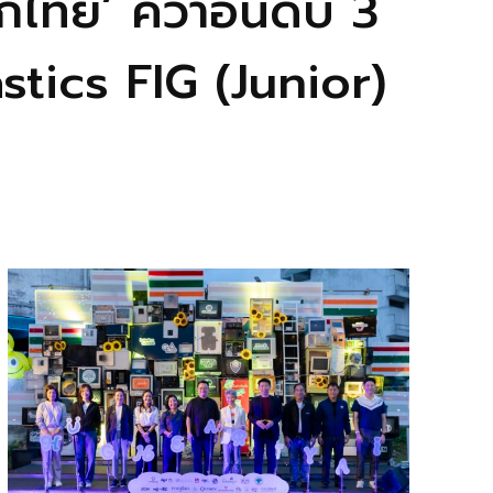
ิกไทย’ คว้าอันดับ 3
tics FIG (Junior)