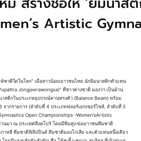
ม่ สร้างชื่อให้ ‘ยิมนาสต
men’s Artistic Gymnas
ไม่แพ้ชาติใดในโลก” เมื่อสาวน้อยเยาวชนไทย นักยิมนาสติกตัวแทน
pattra Jongjeerawongsa)” ที่ชาวต่างชาติ มองว่า เป็นม้าน
ิมนาสติกในประเภทอุปกรณ์คานทรงตัว (Balance Beam) พร้อม
 จากรายการ (ลำดับที่ 4 ประเภทฟลอร์เอกเซอร์ไซส์, ลำดับที่ 5
 Gymnastics Open Championships -Women’sArtistic
ี่ผ่านมา ณ ประเทศสิงคโปร์ โดยมีทีมคู่แข่งเยาวชนทีมชาติ
เกาหลี ทีมชาติฟิลิปปินส์ ทีมชาติมองโกเลีย และตัวแทนหนึ่งเดียว
ยมีแรงผลักดันสำคัญ คือ โค้ชเติ้ง-ชณณ สมจิตร ที่เฝ้าทุ่มเท