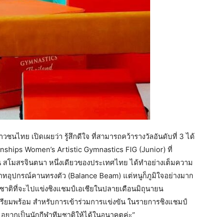
ชนไทย เปิดเผยว่า รู้สึกดีใจ ที่สามารถคว้ารางวัลอันดับที่ 3 ได้
ips Women’s Artistic Gymnastics FIG (Junior) ที่
ทน สโมสรจินตนา หนึ่งเดียวของประเทศไทย ได้ทำอย่างเต็มความ
เภทอุปกรณ์คานทรงตัว (Balance Beam) แต่หนูก็ภูมิใจอย่างมาก
มชาติที่จะไปแข่งชิงแชมป์เอเชียในปลายเดือนมิถุนายน
่อเตรียมพร้อม สำหรับการเข้าร่วมการแข่งขัน ในรายการชิงแชมป์
า อยากเป็นนักกีฬาทีมชาติให้ได้ในอนาคตค่ะ”