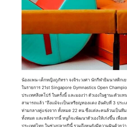
​น้องแพน-เด็กหญิงภูภัทรา จงจิระวงศา นักกีฬายิมนาสติกเยาว
ในรายการ 21st Singapore Gymnastics Open Championsh
ประเทศสิงคโปร์ ในครั้งนี้ และมองว่า ตัวเองในฐานะตัวแ
สามารถแล้ว “ถึงแม้จะเป็นเหรียญทองแดง อันดับที่ 3 ประ
ท่ามกลางคู่แข่งจาก ทั้งหมด 22 คน ซึ่งแต่ละคนล้วนเป็นที
ทั้งหมด และหลังจากนี้ หนูก็จะพัฒนาตัวเองให้เก่งขึ้น เพื
ประเทศไทย ในช่วงปลายปีนี้ รวมถึงหนูยังมีความฝันด้วยว่