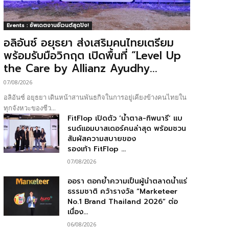
Events : อัพเดตงานอีเวนต์สุดปัง!
อลิอันซ์ อยุธยา ส่งเสริมคนไทยเตรียม
พร้อมรับมือวิกฤต เปิดพื้นที่ “Level Up
the Care by Allianz Ayudhy...
07/08/2026
อลิอันซ์ อยุธยา เดินหน้าสานพันธกิจในการอยู่เคียงข้างคนไทยใน
ทุกจังหวะของชีว...
FitFlop เปิดตัว ‘น้ำตาล-ทิพนารี’ แบ
รนด์แอมบาสเดอร์คนล่าสุด พร้อมชวน
สัมผัสความสบายของ
รองเท้า FitFlop ...
07/08/2026
ออรา ตอกย้ำความเป็นผู้นำตลาดน้ำแร่
ธรรมชาติ คว้ารางวัล “Marketeer
No.1 Brand Thailand 2026” ต่อ
เนื่อง...
06/08/2026