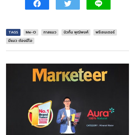
TAGS
Me-O
ทาสแมว
บิวกิ้น พุฒิพงศ์
พรีเซนเตอร์
มีแมว ต้องมีโอ