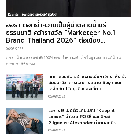
Events : อัพเดตงานอีเวนต์สุดปัง!
ออรา ตอกย้ำความเป็นผู้นำตลาดน้ำแร่
ธรรมชาติ คว้ารางวัล “Marketeer No.1
Brand Thailand 2026” ต่อเนื่อง...
06/08/2026
ออรา น้ำแร่ธรรมชาติ 100% ตอกย้ำความสำเร็จในฐานะแบรนด์น้ำแร่
ธรรมชาติที่ครอง...
ททท. ร่วมกับ จุฬาลงกรณ์มหาวิทยาลัย จัด
สัมมนาวิชาการและการตลาดเชิงรุก แนะ
เคล็ดลับปรับธุรกิจท่องเที่ยว...
05/08/2026
Levi’s® เปิดตัวแคมเปญ “Keep it
Loose.” นำโดย ROSÉ และ Shai
Gilgeous-Alexander ถ่ายทอดนิย...
05/08/2026