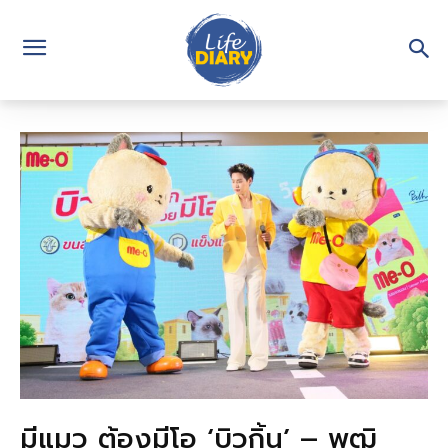
มีแมว ต้องมีโอ ‘บิวกิ้น’ – พุฒิ