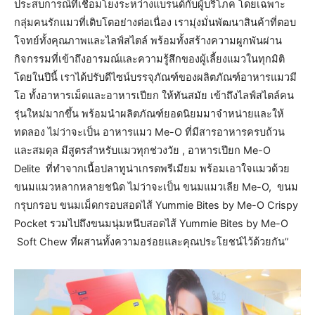
ประสบการณ์ที่เชื่อมโยงระหว่างแบรนด์กับผู้บริโภค โดยเฉพาะ
กลุ่มคนรักแมวที่เติบโตอย่างต่อเนื่อง เรามุ่งมั่นพัฒนาสินค้าที่ตอบ
โจทย์ทั้งคุณภาพและไลฟ์สไตล์ พร้อมทั้งสร้างความผูกพันผ่าน
กิจกรรมที่เข้าถึงอารมณ์และความรู้สึกของผู้เลี้ยงแมวในทุกมิติ
โดยในปีนี้ เราได้ปรับดีไซน์บรรจุภัณฑ์ของผลิตภัณฑ์อาหารแมวมี
โอ ทั้งอาหารเม็ดและอาหารเปียก ให้ทันสมัย เข้าถึงไลฟ์สไตล์คน
รุ่นใหม่มากขึ้น พร้อมนำผลิตภัณฑ์ยอดนิยมมาจำหน่ายและให้
ทดลอง ไม่ว่าจะเป็น อาหารแมว Me-O ที่มีสารอาหารครบถ้วน
และสมดุล มีสูตรสำหรับแมวทุกช่วงวัย , อาหารเปียก Me-O
Delite ที่ทำจากเนื้อปลาทูน่าเกรดพรีเมียม พร้อมเอาใจแมวด้วย
ขนมแมวหลากหลายชนิด ไม่ว่าจะเป็น ขนมแมวเลีย Me-O, ขนม
กรุบกรอบ ขนมเม็ดกรอบสอดไส้ Yummie Bites by Me-O Crispy
Pocket รวมไปถึงขนมนุ่มหนึบสอดไส้ Yummie Bites by Me-O
Soft Chew ที่ผสานทั้งความอร่อยและคุณประโยชน์ไว้ด้วยกัน”