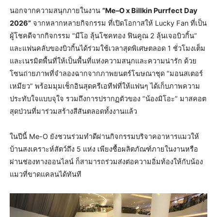
นอกจากความสนุกภายในงาน
“
Me
–
O x Billkin Purrfect Day
2026
”
จากหลากหลายกิจกรรม ที่เปิดโอกาสให้ Lucky Fan ที่เป็น
ผู้โชคดีจากกิจกรรม “มีโอ ลุ้นโชคทอง ฟินคูณ 2 ลุ้นเจอบิวกิ้น”
และแฟนคลับของบิวกิ้นได้ร่วมใช้เวลาสุดพิเศษตลอด 1 ชั่วโมงเต็ม
และเนรมิตพื้นที่ให้เป็นพื้นที่แห่งความสนุกและความน่ารัก ด้วย
โซนถ่ายภาพที่จำลองฉากจากภาพยนตร์โฆษณาชุด “มอนสเตอร์
เหมียว” พร้อมมุมเช็กอินสุดครีเอทีฟที่ให้แฟนๆ ได้เก็บภาพความ
ประทับใจแบบจุใจ รวมถึงการปรากฏตัวของ “น้องมิโอะ” มาสคอต
สุดป่วนที่มาร่วมสร้างสีสันตลอดทั้งงานแล้ว
ในปีนี้ Me-O ยังชวนร่วมทำดีผ่านกิจกรรมบริจาคอาหารแมวให้
บ้านสงเคราะห์สัตว์ถึง 5 แห่ง เพียงซื้อผลิตภัณฑ์ภายในงานหรือ
ผ่านช่องทางออนไลน์ ก็สามารถร่วมส่งต่อความอิ่มท้องให้กับน้อง
แมวที่ขาดแคลนได้ทันที