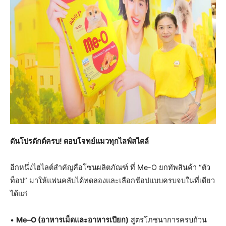
ดันโปรดักต์ครบ! ตอบโจทย์แมวทุกไลฟ์สไตล์
อีกหนึ่งไฮไลต์สำคัญคือโซนผลิตภัณฑ์ ที่ Me-O ยกทัพสินค้า “ตัว
ท็อป” มาให้แฟนคลับได้ทดลองและเลือกช้อปแบบครบจบในที่เดียว
ได้แก่
•
Me
–
O
(อาหารเม็ดและอาหารเปียก)
สูตรโภชนาการครบถ้วน