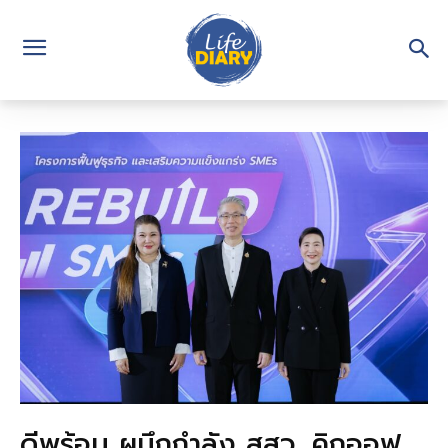
ดีพร้อม ผนึกกำลัง สสว. คิกออฟ