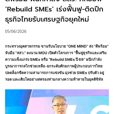
‘Rebuild SMEs’ เร่งฟื้นฟู-ติดปีก
ธุรกิจไทยรับเศรษฐกิจยุคใหม่
05/06/2026
กระทรวงอุตสาหกรรม ขานรับนโยบาย “ONE MIND” ส่ง “ดีพร้อม”
จับมือ “สสว.” ลงนาม MOU เปิดตัวโครงการ “ฟื้นฟูธุรกิจและเสริม
ความแข็งแกร่ง SMEs หรือ “Rebuild SMEs ปี 69” ผนึกกำลัง
บูรณาการกลไกช่วยเหลือ-ยกระดับศักยภาพผู้ประกอบการไทย
ปลดล็อกขีดความสามารถการแข่งขัน มุ่งช่วย SMEs ปรับตัว อยู่
รอด และเติบโตอย่างสตรองท่ามกลางความท้าทายในยุคดิจิทัล