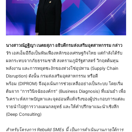
นางสาวณัฏฐิญา เนตยสุภา อธิบดีกรมส่งเสริมอุตสาหกรรม กล่าว
ว่า
เอสเอ็มอีถือเป็นฟันเฟืองหลักของเศรษฐกิจไทย แต่กำลังได้รับ
ผลกระทบจากภัยธรรมชาติ สงครามภูมิรัฐศาสตร์ วิกฤตต้นทุน
พลังงาน และการหยุดชะงักของห่วงโซ่อุปทาน (Supply Chain
Disruption) ดังนั้น กรมส่งเสริมอุตสาหกรรม หรือดี
พร้อม (DIPROM) จึงมุ่งเน้นการช่วยเหลืออย่างเป็นระบบ โดยเริ่ม
ต้นจาก “การวินิจฉัยองค์กร” (Business Diagnosis) ที่แม่นยำ เพื่อ
วิเคราะห์สภาพปัญหาและจุดอ่อนที่แท้จริงของผู้ประกอบการแต่ละ
รายนำไปสู่การวางแผนกลยุทธ์ และให้คำปรึกษาแนะนำเชิงลึก
(Deep Consulting)
สำหรับโครงการ Rebuild SMEs นี้ เป็นการดำเนินงานภายใต้การ