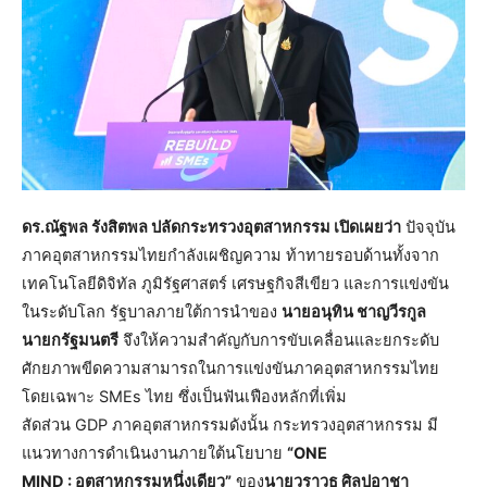
ดร.ณัฐพล รังสิตพล ปลัดกระทรวงอุตสาหกรรม เปิดเผยว่า
ปัจจุบัน
ภาคอุตสาหกรรมไทยกำลังเผชิญความ ท้าทายรอบด้านทั้งจาก
เทคโนโลยีดิจิทัล ภูมิรัฐศาสตร์ เศรษฐกิจสีเขียว และการแข่งขัน
ในระดับโลก รัฐบาลภายใต้การนำของ
นายอนุทิน ชาญวีรกูล
นายกรัฐมนตรี
จึงให้ความสำคัญกับการขับเคลื่อนและยกระดับ
ศักยภาพขีดความสามารถในการแข่งขันภาคอุตสาหกรรมไทย
โดยเฉพาะ SMEs ไทย ซึ่งเป็นฟันเฟืองหลักที่เพิ่ม
สัดส่วน GDP ภาคอุตสาหกรรมดังนั้น กระทรวงอุตสาหกรรม มี
แนวทางการดำเนินงานภายใต้นโยบาย
“ONE
MIND : อุตสาหกรรมหนึ่งเดียว”
ของ
นายวราวุธ ศิลปอาชา