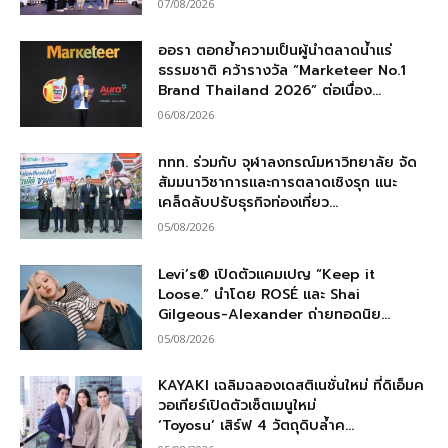
07/08/2026
ออรา ตอกย้ำความเป็นผู้นำตลาดน้ำแร่
ธรรมชาติ คว้ารางวัล “Marketeer No.1
Brand Thailand 2026” ต่อเนื่อง...
06/08/2026
ททท. ร่วมกับ จุฬาลงกรณ์มหาวิทยาลัย จัด
สัมมนาวิชาการและการตลาดเชิงรุก แนะ
เคล็ดลับปรับธุรกิจท่องเที่ยว...
05/08/2026
Levi’s® เปิดตัวแคมเปญ “Keep it
Loose.” นำโดย ROSÉ และ Shai
Gilgeous-Alexander ถ่ายทอดนิย...
05/08/2026
KAYAKI เฉลิมฉลองเดสติเนชั่นใหม่ ที่ดิเอ็มค
วอเทียร์เปิดตัวเซ็ตเมนูใหม่
‘Toyosu’ เสิร์ฟ 4 วัตถุดิบล้ำค...