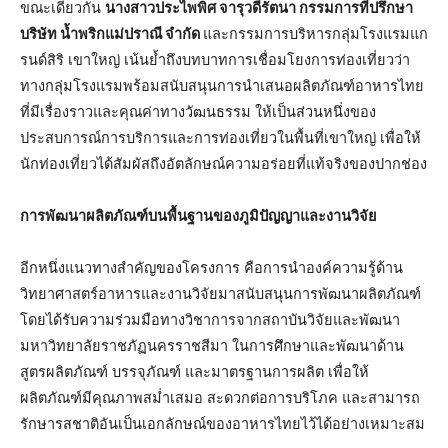
​ขณะเดียวกัน
นางสาวประไพพิศ จารุวดีรัตนา
กรรมการ
ที่
ปรึกษา
บริษัท น้ำพริกแม่ปราณี จำกัด
และกรรมการบริหารกลุ่มโรงแรมแก
รนด์สิริ เขาใหญ่ เน้นย้ำถึงบทบาทการเชื่อมโยงการท่องเที่ยวว่า
ทางกลุ่มโรงแรมพร้อมสนับสนุนการนำเสนอผลิตภัณฑ์อาหารไทย
ที่มีเรื่องราวและคุณค่าทางวัฒนธรรม ให้เป็นส่วนหนึ่งของ
ประสบการณ์การบริการและการท่องเที่ยวในพื้นที่เขาใหญ่ เพื่อให้
นักท่องเที่ยวได้สัมผัสถึงอัตลักษณ์ความอร่อยที่แท้จริงของปากช่อง
การ
พัฒนาผลิตภัณฑ์บนพื้นฐานของภูมิปัญญาและงานวิจัย
​อีกหนึ่งแนวทางสำคัญของโครงการ คือการนำองค์ความรู้ด้าน
วิทยาศาสตร์อาหารและงานวิจัยมาสนับสนุนการพัฒนาผลิตภัณฑ์
โดยได้รับความร่วมมือทางวิชาการจากสถาบันวิจัยและพัฒนา
มหาวิทยาลัยราชภัฏนครราชสีมา ในการศึกษาและพัฒนาด้าน
สูตรผลิตภัณฑ์ บรรจุภัณฑ์ และมาตรฐานการผลิต เพื่อให้
ผลิตภัณฑ์มีคุณภาพสม่ำเสมอ สะดวกต่อการบริโภค และสามารถ
รักษารสชาติอันเป็นเอกลักษณ์ของอาหารไทยไว้ได้อย่างเหมาะสม