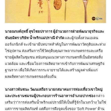
นายณรงค์ฤทธิ์ สุขไชยปราการ ผู้อำนวยการฝ่ายพัฒนาธุรกิจและ
พันธมิตร บริษัท น้ำพริกแม่ปราณี จำกัด
และผู้ก่อตั้งสวนเอเดน
ออร์แกนิกส์
จะเข้ามามีบทบาทสำคัญในการพัฒนาวัตถุดิบและห่วง
โซ่อุปทาน ส่งเสริมการใช้วัตถุดิบคุณภาพจากเกษตรกรและเครือ
ข่ายผู้ผลิตในชุมชน สนับสนุนแนวทางการเกษตรที่เป็นมิตรต่อสิ่ง
แวดล้อม และเชื่อมโยงการผลิตอาหารเข้ากับการพัฒนาเศรษฐกิจ
ฐานราก เพื่อให้เกิดการกระจายรายได้และสร้างมูลค่าเพิ่มแก่
ผลผลิตทางการเกษตรของท้องถิ่น
นางสาวพันชนะ วัฒนเสถียร นายกสมาคมการท่องเที่ยวเขาใหญ่
และประธานชมรมผู้ประกอบการร้านอาหารอำเภอปากช่อง
กล่าว
เสริมว่า“การส่งเสริมน้ำพริกแม่ปราณีให้เป็นที่รู้จักในวงกว้าง ไม่ใช่
แค่การขายผลิตภัณฑ์ แต่คือการดึงจุดแข็งของ ‘Soft Power’ ด้าน