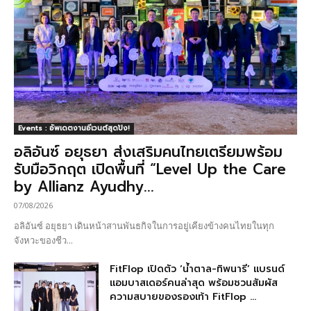
Events : อัพเดตงานอีเวนต์สุดปัง!
อลิอันซ์ อยุธยา ส่งเสริมคนไทยเตรียมพร้อม
รับมือวิกฤต เปิดพื้นที่ “Level Up the Care
by Allianz Ayudhy...
07/08/2026
อลิอันซ์ อยุธยา เดินหน้าสานพันธกิจในการอยู่เคียงข้างคนไทยในทุก
จังหวะของชีว...
FitFlop เปิดตัว ‘น้ำตาล-ทิพนารี’ แบรนด์
แอมบาสเดอร์คนล่าสุด พร้อมชวนสัมผัส
ความสบายของรองเท้า FitFlop ...