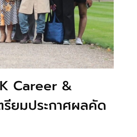
IK Career &
รียมประกาศผลคัด