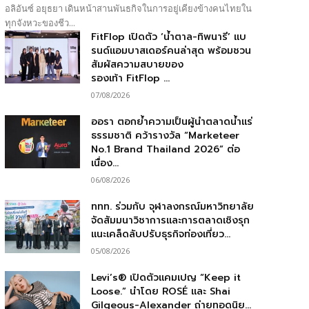
อลิอันซ์ อยุธยา เดินหน้าสานพันธกิจในการอยู่เคียงข้างคนไทยใน
ทุกจังหวะของชีว...
FitFlop เปิดตัว ‘น้ำตาล-ทิพนารี’ แบ
รนด์แอมบาสเดอร์คนล่าสุด พร้อมชวน
สัมผัสความสบายของ
รองเท้า FitFlop ...
07/08/2026
ออรา ตอกย้ำความเป็นผู้นำตลาดน้ำแร่
ธรรมชาติ คว้ารางวัล “Marketeer
No.1 Brand Thailand 2026” ต่อ
เนื่อง...
06/08/2026
ททท. ร่วมกับ จุฬาลงกรณ์มหาวิทยาลัย
จัดสัมมนาวิชาการและการตลาดเชิงรุก
แนะเคล็ดลับปรับธุรกิจท่องเที่ยว...
05/08/2026
Levi’s® เปิดตัวแคมเปญ “Keep it
Loose.” นำโดย ROSÉ และ Shai
Gilgeous-Alexander ถ่ายทอดนิย...